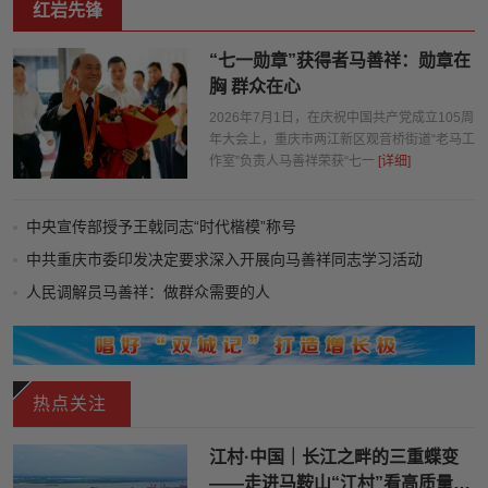
红岩先锋
“七一勋章”获得者马善祥：勋章在
胸 群众在心
2026年7月1日，在庆祝中国共产党成立105周
年大会上，重庆市两江新区观音桥街道“老马工
作室”负责人马善祥荣获“七一
[详细]
中央宣传部授予王戟同志“时代楷模”称号
中共重庆市委印发决定要求深入开展向马善祥同志学习活动
人民调解员马善祥：做群众需要的人
视频丨扎根基层践初心 70岁的他仍忙碌在服务群众第一线
热点关注
江村·中国｜长江之畔的三重蝶变
——走进马鞍山“江村”看高质量发