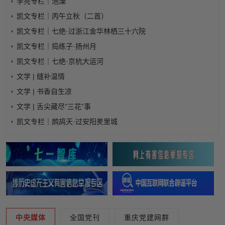
李亮专栏｜泡澡
凯文专栏｜丙午立秋（二首）
凯文专栏｜七绝·过浙江金华林栖三十六院
凯文专栏｜捣练子·扬州月
凯文专栏｜七绝·京杭大运河
文学 | 缝补温情
文学 | 书香自生凉
文学 | 舌尖藏尽“三花”事
凯文专栏｜鹧鸪天·过安阳羑里城
中央媒体
全国党刊
重庆党建网群