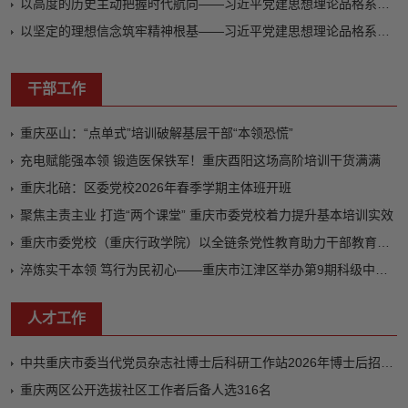
以高度的历史主动把握时代航向——习近平党建思想理论品格系列述评之二
以坚定的理想信念筑牢精神根基——习近平党建思想理论品格系列述评之一
干部工作
重庆巫山：“点单式”培训破解基层干部“本领恐慌”
充电赋能强本领 锻造医保铁军！重庆酉阳这场高阶培训干货满满
重庆北碚：区委党校2026年春季学期主体班开班
聚焦主责主业 打造“两个课堂” 重庆市委党校着力提升基本培训实效
重庆市委党校（重庆行政学院）以全链条党性教育助力干部教育培训高质量发展
淬炼实干本领 笃行为民初心——重庆市江津区举办第9期科级中青年干部培训班
人才工作
中共重庆市委当代党员杂志社博士后科研工作站2026年博士后招收简章
重庆两区公开选拔社区工作者后备人选316名