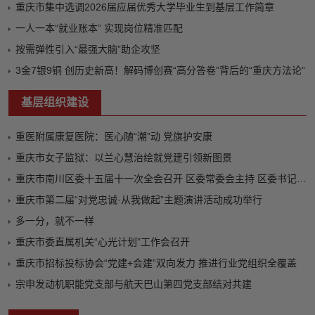
重庆市集中选调2026届应届优秀大学毕业生到基层工作简章
一人一本“就业账本” 实现岗位精准匹配
按需弹性引入“最强大脑”助企攻坚
3金7银9铜 创历史新高！解码博创赛“高分答卷”背后的“重庆方法论”
基层组织建设
重医附属康复医院：医心随“潮”动 党旗护安康
重庆市女子监狱：以兰心慧治绘就党建引领新图景
重庆市南川区委十五届十一次全会召开 区委常委会主持 区委书记马奇柯讲话
重庆市第二届“对党忠诚·从我做起”主题演讲活动成功举行
多一分，就不一样
重庆市委直属机关“心光计划”工作会召开
重庆市招标投标协会“党建+会建”双向发力 推进行业党组织全覆盖
宗申发动机职能党支部与航天巴山第四党支部结对共建