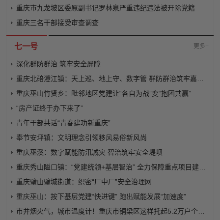
重庆市九龙坡区委原副书记罗林泉严重违纪违法被开除党籍
重庆三名干部接受审查调查
七一号
更多+
深化群防群治 筑牢安全屏障
重庆北碚澄江镇：天上巡、地上守、数字管 群防群治筑牢嘉陵江防汛防溺安全防线
重庆巫山竹贤乡：毗邻地区党建让“各自为战”变“抱团共赢”
“房产证终于办下来了”
青年干部共话“青春建功新重庆”
奉节安坪镇：文明理念引领移风易俗新风尚
重庆巫溪：数字赋能防汛减灾 智治筑牢安全堤坝
重庆秀山隘口镇：“党建统领+基层智治” 全力保障重点项目建设有序推进
重庆璧山璧城街道：织密“厂中厂”安全治理网
重庆巫山：按下基层党建“快进键” 跑出赋能发展“加速度”
市井烟火气，城市温度计！重庆市铜梁区这样托起5.2万户个体工商户的发展底气