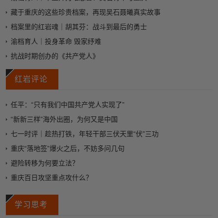
藏于重庆的这些珍贵档案，再现吴石聂曦真实故事
档案里的红岩魂｜胡其芬：战斗到最后的勇士
渝档育人｜投身革命 毁家纾难
抗战时期创办的《共产党人》
红岩评论
任平：“只有我们中国共产党人实现了”
“新新三样”海外出圈，为何又是中国
七一时评｜趁热打铁，年轻干部三伏天里“伏”三功
重庆“落地签”爆火之后，不妨多问几句
避险转移为何要立法？
重庆百日攻坚重点攻什么？
学习思考