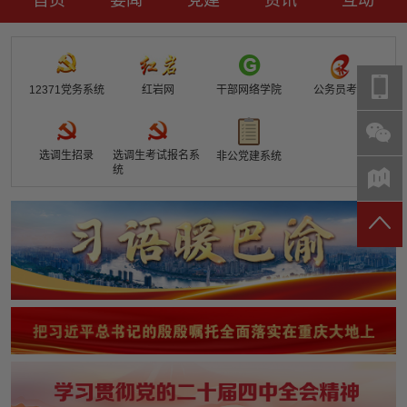
要闻
党建
资讯
互动
时政要闻
党建动态
热点关注
红岩评论
12371党务系统
红岩网
干部网络学院
公务员考试
重庆市领导活动报道集
干部工作
学习思考
七一视频
干部任免
人才工作
党刊好文
七一文学
党建头条微信公众号
基层组织建设
理论武装
党务知识
选调生招录
选调生考试报名系
非公党建系统
统
七一视角
作风建设
党史参阅
七一号
七一书院