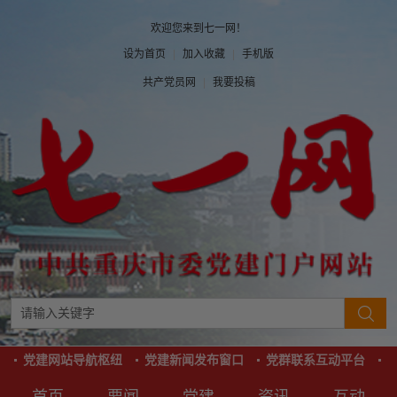
欢迎您来到七一网！
设为首页
|
加入收藏
|
手机版
共产党员网
|
我要投稿
党建网站导航枢纽
党建新闻发布窗口
党群联系互动平台
党
首页
要闻
党建
资讯
互动