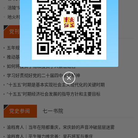
涪陵“503地心漫游”环线攻略——弯道驾驶体验
地火村的火十年未熄
党刊好文
党务知识
五年规划如何“塑造”中国
推动基层公共文化服务高质量发展
如何将投资于物和投资于人紧密结合
学习好贯彻好党的二十届四中全会精神
“十五五”时期是基本实现社会主义现代化的关键时期
“十五五”时期经济社会发展的指导方针和主要目标
党史参阅
七一书院
渝档育人｜当年在陪都重庆，宋庆龄的声音冲破层层迷雾
渝档育人｜平生殚力唯忠善：吴石将军与重庆