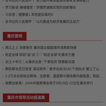
总书记的人民情怀丨“努力提升粮食能源资源安全保障能力”
学习新语·铸魂强党｜学懂弄通做实党的创新理论
习言道｜健康是1 其他是后面的0
总书记的人民情怀｜“让内需成为经济发展的主动力”
重庆要闻
两江之上 场景新生 重庆国企赋能城市消费新场景
标定全球 跃跃“渝”试 ①｜“标定全球”的重庆力量
长江十年行｜从重庆出发 “千里轻舟”惊艳联合国
群防群治百日攻坚·滚动发布｜数字化标注181个风险点 綦江丁山镇汛期成功处置36起险情
3.2万余名新就业群体、志愿者、基层群众微信群内报隐患，筑起汛期“隐形堤坝”
规模创新高！2026中国摩博会将于9月19日-22日在重庆举行
重庆市领导活动报道集