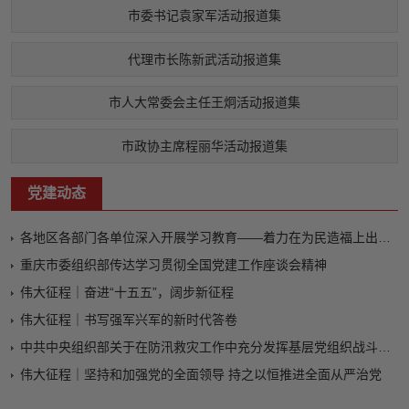
市委书记袁家军活动报道集
代理市长陈新武活动报道集
市人大常委会主任王炯活动报道集
市政协主席程丽华活动报道集
党建动态
各地区各部门各单位深入开展学习教育——着力在为民造福上出实招、求实效
重庆市委组织部传达学习贯彻全国党建工作座谈会精神
伟大征程｜奋进“十五五”，阔步新征程
伟大征程｜书写强军兴军的新时代答卷
中共中央组织部关于在防汛救灾工作中充分发挥基层党组织战斗堡垒作用和广大党员先锋模范作用的通知
伟大征程｜坚持和加强党的全面领导 持之以恒推进全面从严治党