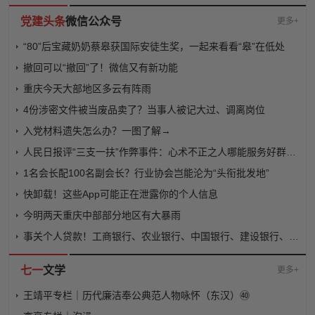
党建头条
微信公众号
更多+
“80”后宝藏奶奶蔡皋获国际安徒生奖，一起来看看“皋”在低处
撤回可以“撤回”了！微信又有新功能
重庆今天大部地区多云有阵雨
4份涉密文件被当废品卖了？当事人被记大过、调离岗位
入党材料遗失怎么办？一图了解→
人民日报评“三支一扶”作弊事件：心术不正之人哪能服务好群众？面向基层的政策红利不容投机取巧者觊觎侵占！
1名会长配100名副会长？行业协会岂能沦为“头衔批发地”
快卸载！这些App可能正在泄露你的个人信息
今明两天重庆中部部分地区有大暴雨
事关个人贷款！工商银行、农业银行、中国银行、建设银行、邮储银行、交通银行集体发布公示
七一
文学
更多+
王靖平专栏｜历代廉洁奉公典范人物咏怀（东汉）㊵