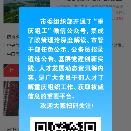
展
大江奔流，万古不息。浩荡长江孕育千年烟
火，见证时代变迁。2016年1月5日，“共抓大
保护，不搞大开发”的时代号令响彻大
[详细]
防溺水这堂必修课如何上好？
中央气象台发布暴雨强对流双预警！重庆云南等部分地区小时雨量最大可达80毫米以上
中国代表队首次参加国际核科学奥赛 获一金三银
构建更高水平的全民健身公共服务体系
七一视频
爷爷藏了60年的“地下室”
[详细]
暑“托”无忧