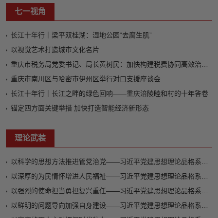
七一视角
长江十年行｜梁平双桂湖：湿地公园“去腐生肌”
以视觉艺术打造城市文化名片
重庆市税务局党委书记、局长黄树民：加快构建税费协同高效治理新格局
重庆市南川区与哈密市伊州区举行对口支援座谈会
长江十年行｜长江之畔的绿色回响——重庆涪陵睦和村的十年答卷
锚定四方面关键举措 加快打造智能经济新形态
理论武装
以科学的思想方法推进管党治党——习近平党建思想理论品格系列述评之六
以深厚的为民情怀增进人民福祉——习近平党建思想理论品格系列述评之五
以强烈的使命担当勇担复兴重任——习近平党建思想理论品格系列述评之四
以鲜明的问题导向加强自身建设——习近平党建思想理论品格系列述评之三