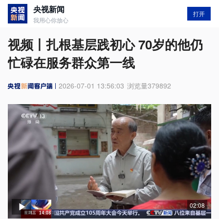
央视新闻
打开
我用心你放心
视频丨扎根基层践初心 70岁的他仍
忙碌在服务群众第一线
2026-07-01 13:56:03
浏览量
379892
02:08