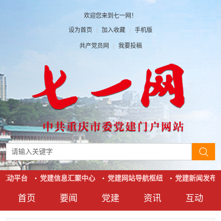
欢迎您来到七一网！
设为首页
|
加入收藏
|
手机版
共产党员网
|
我要投稿
互动平台
党建信息汇聚中心
党建网站导航枢纽
党建新闻发布
首页
要闻
党建
资讯
互动
要闻
党建
资讯
互动