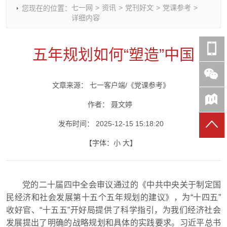
七一网
>
资讯
>
党刊好文
>
党课参考
>
您现在的位置：
时政要闻
党建动态
热点关注
红岩评论
详细内容
重庆市领导活动报道集
干部工作
学习思考
七一视频
干部任免
人才工作
党刊好文
七一文学
五年规划如何“塑造”中国
党建头条微信公众号
基层组织建设
理论武装
党务知识
七一视角
作风建设
党史参阅
七一号
文章来源：
七一客户端/《党课参考》
七一书院
作者：
聂文婷
发布时间：
2025-12-15 15:18:20
【字体：
小
大
】
党的二十届四中全会审议通过的《中共中央关于制定国
民经济和社会发展第十五个五年规划的建议》，为“十四五”
收好官、“十五五”开好局提供了科学指引，为我们经济社会
发展提出了明确的战略规划和具体的实践要求。习近平总书