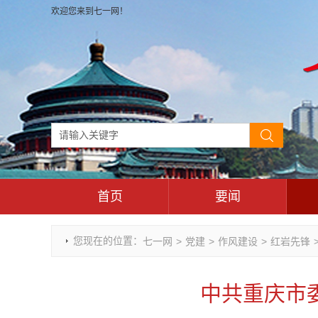
欢迎您来到七一网！
首页
要闻
时政要闻
您现在的位置：
七一网
>
党建
>
作风建设
>
红岩先锋
重庆市领导活动报道集
干部任免
中共重庆市
理论武装
七一视角