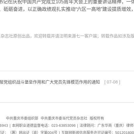
书记在庆祝中国共产党成立105周年大会上的重要讲话精神，一
难、砥砺奋进，以正确政绩观扎实推动“六区一高地”建设提质增效
员杂志社原创出品，欢迎转载并请注明来源七一客户端；转载作品如涉及
层党组织战斗堡垒作用和广大党员先锋模范作用的通知
[
07-08
]
中共重庆市委组织部
中共重庆市委当代党员杂志社
版权所有
6943
|
本网职业道德监督电话：023-63853096
|
法律顾问：广东华商（重庆）律师
证：（署）网出证（渝）字第004号
|
互联网新闻信息服务许可证编号：501201800