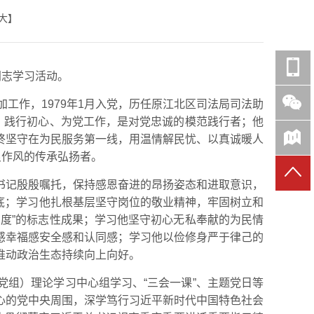
大
】
同志学习活动。
参加工作，1979年1月入党，历任原江北区司法局司法助
，践行初心、为党工作，是对党忠诚的模范践行者；他
终坚守在为民服务第一线，用温情解民忧、以真诚暖人
良作风的传承弘扬者。
书记殷殷嘱托，保持感恩奋进的昂扬姿态和进取意识，
到底；学习他扎根基层坚守岗位的敬业精神，牢固树立和
度”的标志性成果；学习他坚守初心无私奉献的为民情
感幸福感安全感和认同感；学习他以俭修身严于律己的
推动政治生态持续向上向好。
组）理论学习中心组学习、“三会一课”、主题党日等
心的党中央周围，深学笃行习近平新时代中国特色社会