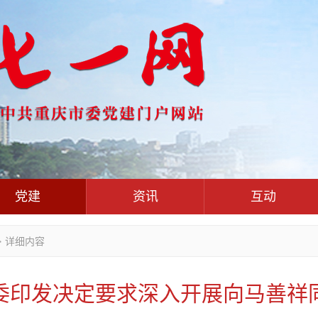
党建
资讯
互动
党群
党建动态
热点关注
红岩评论
>
详细内容
干部工作
学习思考
七一视频
人才工作
党刊好文
七一文学
委印发决定要求深入开展向马善祥
基层组织建设
党务知识
党建头条微信公众号
作风建设
党史参阅
七一号