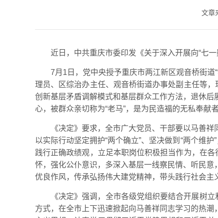
文章
近日，中共重庆市委印发《关于深入开展向“七一
7月1日，党中央授予重庆市两江新区观音桥街道“
理员、区综治办主任、观音桥街道办事处副主任等，
创新基层矛盾调解模式和基层群众工作方法，退休后
心，被群众亲切称为“老马”，是为民造福的无私奉献
《决定》要求，全市广大党员、干部要以马善祥
以实际行动坚定拥护“两个确立”、坚决做到“两个维
践行正确政绩观，立足本职岗位积极担当作为，在各
怀，强化公仆意识，多深入基层一线察民情、听民意
优良作风，传承弘扬伟大建党精神，带头践行社会主
《决定》强调，全市各级党组织要结合开展树立
方式，在全市上下迅速掀起向马善祥同志学习的热潮