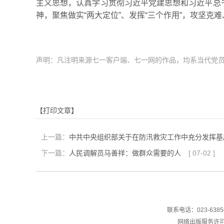
主义思想，认真学习贯彻习近平党建思想和习近平总
神，聚焦做实“两大定位”、发挥“三个作用”，攻坚克
声明：凡注明来源七一客户端、七一网的作品，均系当代党
【打印文章】
上一篇：
中共中央组织部关于在防汛救灾工作中充分发挥基
下一篇：
人民调解员马善祥：做群众需要的人
[
07-02
]
联系电话：023-6385
网络出版服务许可