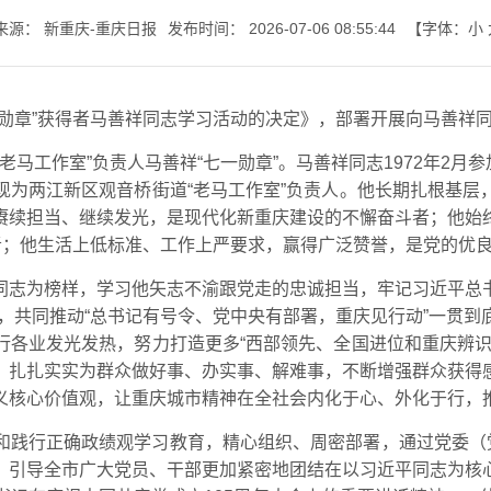
来源：
新重庆-重庆日报
发布时间：
2026-07-06 08:55:44
【字体：
小
七一书院
勋章”获得者马善祥同志学习活动的决定》，部署开展向马善祥
老马工作室”负责人马善祥“七一勋章”。马善祥同志1972年2月
现为两江新区观音桥街道“老马工作室”负责人。他长期扎根基层
赓续担当、继续发光，是现代化新重庆建设的不懈奋斗者；他始
者；他生活上低标准、工作上严要求，赢得广泛赞誉，是党的优
同志为榜样，学习他矢志不渝跟党走的忠诚担当，牢记习近平总
护”，共同推动“总书记有号令、党中央有部署，重庆见行动”一贯
行各业发光发热，努力打造更多“西部领先、全国进位和重庆辨识
，扎扎实实为群众做好事、办实事、解难事，不断增强群众获得
义核心价值观，让重庆城市精神在全社会内化于心、外化于行，
和践行正确政绩观学习教育，精心组织、周密部署，通过党委（党
，引导全市广大党员、干部更加紧密地团结在以习近平同志为核