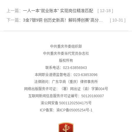
上一篇：
一人一本“就业账本” 实现岗位精准匹配
[
12-18
]
下一篇：
3金7银9铜 创历史新高！解码博创赛“高分答卷”背后的“重庆方法论”
[
10-31
]
中共重庆市委组织部
中共重庆市委当代党员杂志社
版权所有
联系电话：023-63856943
本网职业道德监督电话：023-63853096
法律顾问：广东华商（重庆）律师事务所
网络出版服务许可证：（署）网出证（渝）字第004号
互联网新闻信息服务许可证编号：50120180007
渝公网安备
50011202504175号
ICP备案：渝ICP备05005254号-1