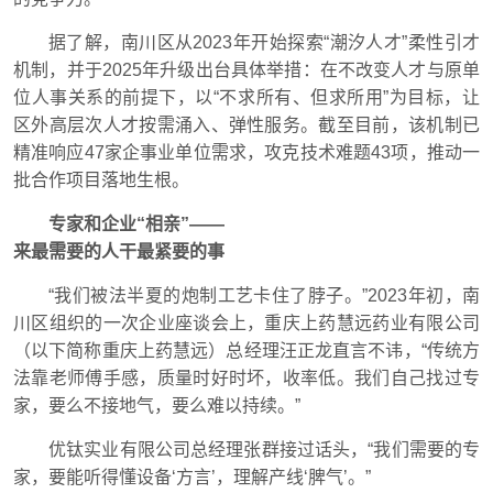
据了解，南川区从2023年开始探索“潮汐人才”柔性引才
机制，并于2025年升级出台具体举措：在不改变人才与原单
位人事关系的前提下，以“不求所有、但求所用”为目标，让
区外高层次人才按需涌入、弹性服务。截至目前，该机制已
精准响应47家企事业单位需求，攻克技术难题43项，推动一
批合作项目落地生根。
专家和企业“相亲”——
来最需要的人干最紧要的事
“我们被法半夏的炮制工艺卡住了脖子。”2023年初，南
川区组织的一次企业座谈会上，重庆上药慧远药业有限公司
（以下简称重庆上药慧远）总经理汪正龙直言不讳，“传统方
法靠老师傅手感，质量时好时坏，收率低。我们自己找过专
家，要么不接地气，要么难以持续。”
优钛实业有限公司总经理张群接过话头，“我们需要的专
家，要能听得懂设备‘方言’，理解产线‘脾气’。”