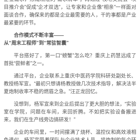
目推介会”促成“企才双选”，让专家和企业像“相亲”一样面对
面谈合作，确保来的都是企业最需要的人，干的事都是产业
最紧要的环节。
合作模式不断丰富——
从“周末工程师”到“常驻智囊”
平台搭好了，第一口“螃蟹”怎么吃？重庆上药慧远成了
首批“尝鲜者”之一。
通过平台，企业联系上重庆中医药学院科研处副处长、
教授杨军宣。“最初只想请杨教授做几次技术指导，解决法半
夏炮制收率不稳的燃眉之急。”汪正龙回忆。
没想到，杨军宣来到企业后提出了更大胆的想法，“实验
室在学院，问题在车间，来回折腾。不如把实验设备搬进
来，我们在生产线旁边搞研发！”
企业的车间里，一时间摆满了烧杯、温控仪和高效液相
色谱仪。杨军宣带着团队与企业技术人员，将炮制的每个环