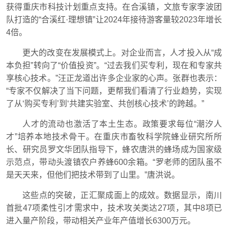
获得重庆市科技计划重点支持。在合溪镇，文旅专家李波团
队打造的“合溪红·理想镇”让2024年接待游客量较2023年增长
4倍。
更大的改变在发展模式上。对企业而言，人才投入从“成
本负担”转向了“价值投资”。“过去我们买专利，现在和专家共
享核心技术。”汪正龙道出许多企业家的心声。张群也表示：
“专家不仅解决了当下问题，更帮我们看清了行业趋势，实现
了从‘购买专利’到‘共建实验室、共创核心技术’的跨越。”
人才的流动也激活了本土生态。政策要求每位“潮汐人
才”培养本地技术骨干。在重庆市畜牧科学院蜂业研究所所
长、研究员罗文华团队指导下，蜂农唐洪的蜂场成为国家级
示范点，带动头渡镇农户养蜂600余箱。“罗老师的团队虽不
是天天来，但他们把技术带到了山里。”唐洪说。
这些点的突破，正汇聚成面上的成效。数据显示，南川
首批47项柔性引才需求中，技术攻关类达27项，其中8项已
进入量产阶段，带动相关产业年产值增长6300万元。