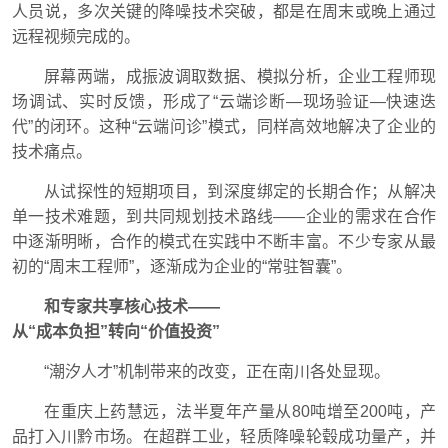
人员说，多次关键的降噪技术突破，都是在周末或晚上通过
远程视频完成的。
屏幕两端，成振波调取数据、模拟分析，企业工程师现
场调试、实时反馈，形成了“云端诊断—现场验证—快速迭
代”的闭环。这种“云端问诊”模式，同样高效地解决了企业的
技术痛点。
从试探性的短期项目，到深度绑定的长期合作；从解决
单一技术难题，到共同规划技术路线——企业的需求在合作
中逐渐明晰，合作的模式在实践中不断丰富。不少专家从最
初的“周末工程师”，逐渐成为企业的“常驻智囊”。
和专家共享核心技术——
从“成本负担”转向“价值投资”
“潮汐人才”机制带来的改变，正在南川各处显现。
在重庆上药慧远，法半夏年产量从80吨增至200吨，产
品打入川黔市场。在超群工业，轻质降噪轮毂成功量产，并