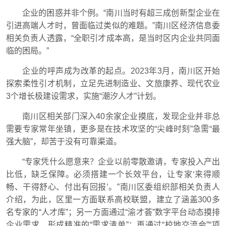
企业的困惑并非个例。“南川当时有超三成创新型企业在
引进高端人才时，曾面临过类似的难题。”南川区经济信息委
相关负责人透露，“全职引才成本高，是当时区内企业共同面
临的困局。”
企业的呼声成为改革的起点。2023年3月，南川区开始
探索柔性引才机制，立足先进制造业、文旅康养、现代农业
3个增长极建设需求，实施“潮汐人才”计划。
南川区相关部门深入40余家企业摸底，发现企业并非总
需要专家常年坐镇，更多是在技术攻坚的“尖峰时刻”急需“最
强大脑”，却苦于没有可靠渠道。
“专家凭什么愿意来？企业以前零散邀请，专家投入产出
比低，缺乏保障。必须搭建一个长效平台，让专家‘来得顺
畅、干得舒心、付出有回报’。”南川区委组织部相关负责人
介绍，为此，区里一方面联系高校联盟，建立了涵盖300多
名专家的“人才库”；另一方面通过“渝才荟”数字平台动态摸排
企业需求，形成精准的“需求清单”；再通过“校地交流会”“项