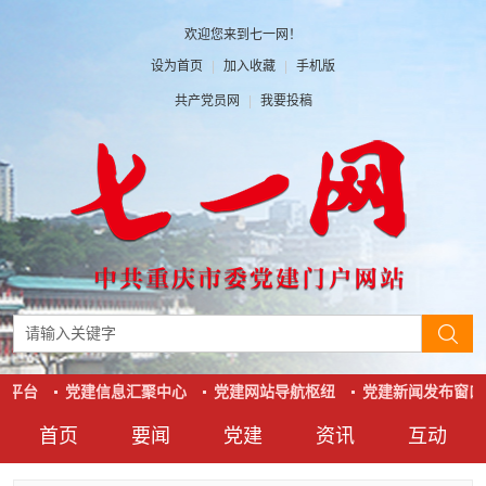
欢迎您来到七一网！
设为首页
|
加入收藏
|
手机版
共产党员网
|
我要投稿
动平台
党建信息汇聚中心
党建网站导航枢纽
党建新闻发布窗口
首页
要闻
党建
资讯
互动
要闻
党建
资讯
互动