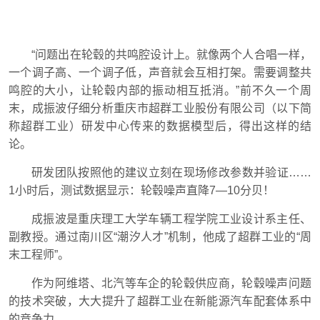
“问题出在轮毂的共鸣腔设计上。就像两个人合唱一样，
一个调子高、一个调子低，声音就会互相打架。需要调整共
鸣腔的大小，让轮毂内部的振动相互抵消。”前不久一个周
末，成振波仔细分析重庆市超群工业股份有限公司（以下简
称超群工业）研发中心传来的数据模型后，得出这样的结
论。
研发团队按照他的建议立刻在现场修改参数并验证……
1小时后，测试数据显示：轮毂噪声直降7—10分贝！
成振波是重庆理工大学车辆工程学院工业设计系主任、
副教授。通过南川区“潮汐人才”机制，他成了超群工业的“周
末工程师”。
作为阿维塔、北汽等车企的轮毂供应商，轮毂噪声问题
的技术突破，大大提升了超群工业在新能源汽车配套体系中
的竞争力。