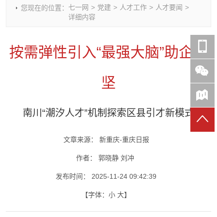
七一网
>
党建
>
人才工作
>
人才要闻
>
您现在的位置：
时政要闻
党建动态
热点关注
红岩评论
详细内容
重庆市领导活动报道集
干部工作
学习思考
七一视频
干部任免
人才工作
党刊好文
七一文学
按需弹性引入“最强大脑”助企攻
党建头条微信公众号
基层组织建设
理论武装
党务知识
七一视角
作风建设
党史参阅
七一号
坚
七一书院
南川“潮汐人才”机制探索区县引才新模式
文章来源：
新重庆-重庆日报
作者：
郭晓静 刘冲
发布时间：
2025-11-24 09:42:39
【字体：
小
大
】