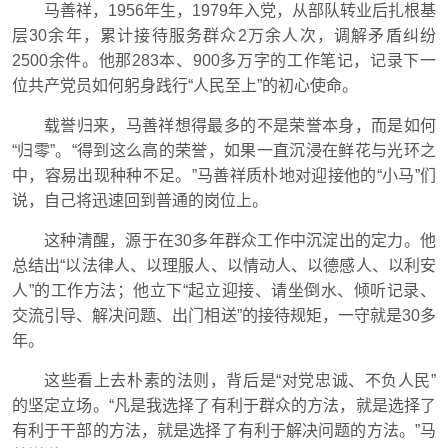
马善祥，1956年生，1979年入党，从部队转业后扎根基
层30余年，累计接待服务群众2万余人次，调解矛盾纠纷
2500余件。他那283本、900多万字的工作笔记，记录下一
位共产党员如何躬身践行“人民至上”的初心使命。
载誉归来，马善祥想得最多的不是荣誉本身，而是如何
“归零”。“得到这么高的荣誉，如果一直沉浸在鲜花与光环之
中，容易出现种种不足。”马善祥质朴地对迎接他的“小马”们
说，自己将迅速回到普通的岗位上。
这种清醒，源于在30多年群众工作中沉淀出的定力。他
总结出“以法律人、以理服人、以情动人、以德感人、以利安
人”的工作方法；他立下“起立迎接、请坐倒水、倾听记录、
交流引导、解决问题、出门相送”的接待规矩，一守就是30多
年。
这些看上去朴素的法则，背后是“对党忠诚、不负人民”
的坚定立场。“凡是我选择了有利于群众的方法，就是选择了
有利于干部的方法，就是选择了有利于解决问题的方法。”马