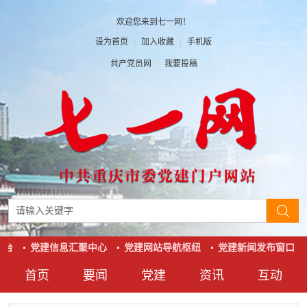
欢迎您来到七一网！
设为首页
|
加入收藏
|
手机版
共产党员网
|
我要投稿
台
党建信息汇聚中心
党建网站导航枢纽
党建新闻发布窗口
首页
要闻
党建
资讯
互动
要闻
党建
资讯
互动