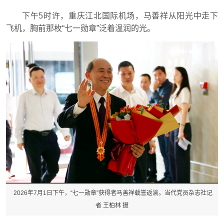
下午5时许，重庆江北国际机场，马善祥从阳光中走下
飞机，胸前那枚“七一勋章”泛着温润的光。
2026年7月1日下午，“七一勋章”获得者马善祥载誉返渝。当代党员杂志社记
者 王柏林 摄