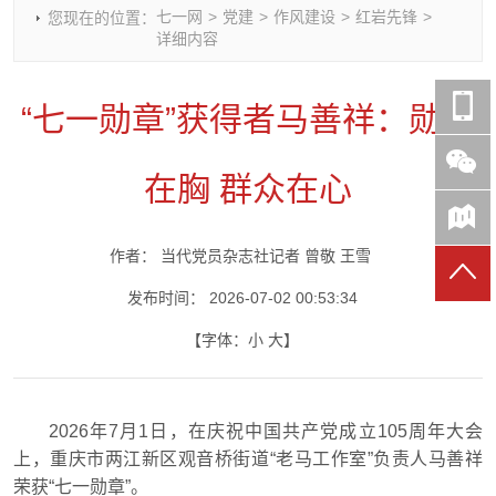
七一网
>
党建
>
作风建设
>
红岩先锋
>
您现在的位置：
时政要闻
党建动态
热点关注
红岩评论
详细内容
重庆市领导活动报道集
干部工作
学习思考
七一视频
干部任免
人才工作
党刊好文
七一文学
“七一勋章”获得者马善祥：勋章
党建头条微信公众号
基层组织建设
理论武装
党务知识
七一视角
作风建设
党史参阅
七一号
在胸 群众在心
七一书院
作者：
当代党员杂志社记者 曾敬 王雪
发布时间：
2026-07-02 00:53:34
【字体：
小
大
】
2026年7月1日，在庆祝中国共产党成立105周年大会
上，重庆市两江新区观音桥街道“老马工作室”负责人马善祥
荣获“七一勋章”。