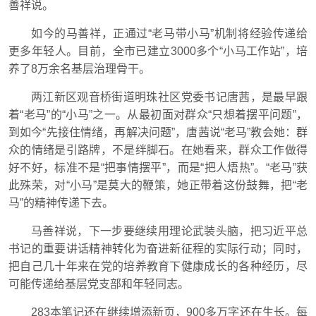
善祥说。
如今的马善祥，正通过“老马带小马”机制将经验传递给
更多年轻人。目前，全市已建立3000多个“小马工作站”，培
养了8万余名基层治理骨干。
两江新区观音桥街道明珠社区党委书记唐茜，是最早跟
着“老马”的“小马”之一。从最初面对群众“只想着摆平问题”，
到如今“先接住情绪，再解决问题”，唐茜说
“老马”
教会她：群
众的情绪是引路牌，不是绊脚石。在她看来，群众工作做得
好不好，标准不是“把事情摆平”，而是“把人焐热”。“老马”获
此殊荣，对“小马”是莫大的鞭策，她正带着这份鼓舞，把
“老
马”
的精神传递下去。
马善祥说，下一步要继续用理论武装头脑，把习近平总
书记的重要讲话精神转化为奋进新征程的实际行动；同时，
把自己几十年来在党的培养教育下健康成长的各种经历，尽
可能传递给基层党支部和年轻同志。
283本笔记还在继续增添新页，900多万字还在生长。每