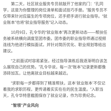
第二天，社区就业服务专员就敲开了他家的门：“孔同
学，这是为你整理的岗位清单和面试技巧手册。”服务专员不
仅带来针对应届生的专项岗位，还手把手进行就业指导。“就
业账本”也将“就业指导服务”记入动态。
10月9日，孔令华的“就业账本”再次更新动态——帮扶任
务被系统横向调度至团市委。团市委的职业指导师通过视频
连线为他进行模拟面试，并针对简历优化、职业规划等给出
建议。
“之前面试时容易紧张，经过指导演练后我逐渐明白该怎
么展现自己的优势。”孔令华说，每一次“账本”记录更新都像
添砖加瓦，让他离就业目标越来越近。
“求职每一步都得到了精准帮扶，这本‘就业账本’不仅记
着我的求职历程，更传递着实实在在的民生温度。”入职当
天，孔令华特意截图保存了就业记录，作为珍贵纪念。
“智领”产业风向