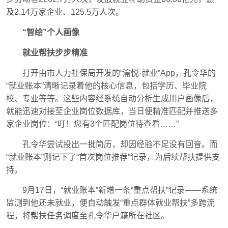
及2.14万家企业、125.5万人次。
“智绘”个人画像
就业帮扶步步精准
打开由市人力社保局开发的“渝悦·就业”App，孔令华的
“就业账本”清晰记录着他的核心信息，包括学历、毕业院
校、专业等等。这些内容经系统自动分析生成用户画像后，
就能迅速对接至企业岗位数据库，当日便精准匹配并推送多
家企业岗位：“叮！您有3个匹配岗位待查看……”
孔令华尝试投出一批简历，却因经验不足没有回音。而
“就业账本”则记下了“首次岗位推荐”记录，为后续帮扶提供支
持。
9月17日，“就业账本”新增一条“重点帮扶”记录——系统
监测到他还未就业，便自动触发“重点群体就业帮扶”多跨流
程，将帮扶任务调度至孔令华户籍所在社区。