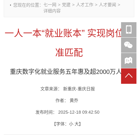
七一网
>
党建
>
人才工作
>
人才要闻
>
您现在的位置：
时政要闻
党建动态
热点关注
红岩评论
详细内容
重庆市领导活动报道集
干部工作
学习思考
七一视频
干部任免
人才工作
党刊好文
七一文学
一人一本“就业账本” 实现岗位精
党建头条微信公众号
基层组织建设
理论武装
党务知识
七一视角
作风建设
党史参阅
七一号
准匹配
七一书院
重庆数字化就业服务五年惠及超2000万人次
文章来源：
新重庆-重庆日报
作者：
黄乔
发布时间：
2025-12-18 09:42:50
【字体：
小
大
】