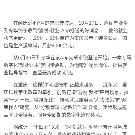
在经历近4个月的求职奔波后，10月17日，应届毕业生
孔令华终于收到“渝悦·就业”App推送的好消息——他的就业
状态更新为“已就业”，就业单位为重庆某电子装置公司，岗
位是生产运输岗，月薪4000余元。
从6月26日孔令华在该App完成求职登记开始，一本专属
数字化“就业账本”就同步启动，为他精准配比岗位、提供就
业指导帮扶，直至最终成功就职。
在重庆，这样的“就业账本”正越来越多——近年来，重
庆以数字化改革为牵引，创新打造“渝悦·就业”应用场景，探
索“一人一账、精准配比”，推动就业服务从“人找政策”向“政
策找人”转变、从“分散管理”向“系统治理”升级，逐步形成覆
盖就业全链条、服务全周期的数字化治理体系。
据统计，“十四五”以来，“渝悦·就业”平台已累计服务城
乡劳动者2262.7万人次，发放就业补助资金66.36亿元，惠