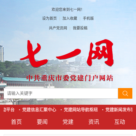
欢迎您来到七一网！
设为首页
|
加入收藏
|
手机版
共产党员网
|
我要投稿
动平台
党建信息汇聚中心
党建网站导航枢纽
党建新闻发布窗
首页
要闻
党建
资讯
互动
要闻
党建
资讯
互动