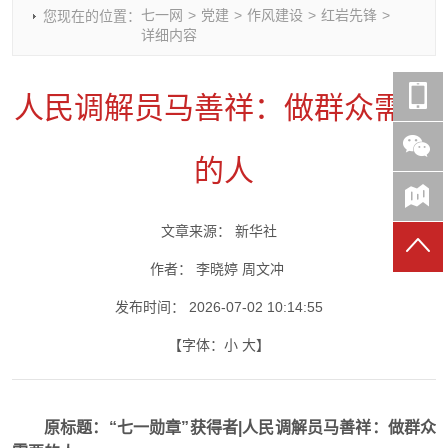
七一网
>
党建
>
作风建设
>
红岩先锋
>
您现在的位置：
时政要闻
党建动态
热点关注
红岩评论
详细内容
重庆市领导活动报道集
干部工作
学习思考
七一视频
干部任免
人才工作
党刊好文
七一文学
人民调解员马善祥：做群众需要
党建头条微信公众号
基层组织建设
理论武装
党务知识
七一视角
作风建设
党史参阅
七一号
的人
七一书院
文章来源：
新华社
作者：
李晓婷 周文冲
发布时间：
2026-07-02 10:14:55
【字体：
小
大
】
原标题：“七一勋章”获得者|人民调解员马善祥：做群众