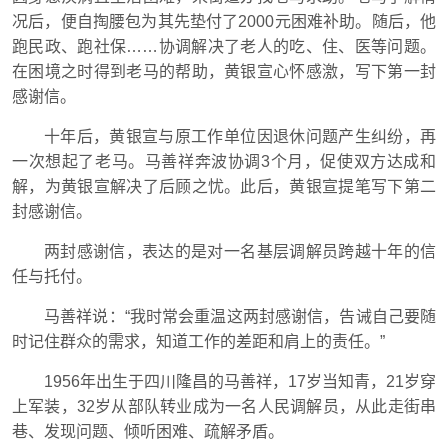
况后，便自掏腰包为其先垫付了2000元困难补助。随后，他
跑民政、跑社保……协调解决了老人的吃、住、医等问题。
在困境之时得到老马的帮助，黄银宣心怀感激，写下第一封
感谢信。
十年后，黄银宣与原工作单位因退休问题产生纠纷，再
一次想起了老马。马善祥奔波协调3个月，促使双方达成和
解，为黄银宣解决了后顾之忧。此后，黄银宣提笔写下第二
封感谢信。
两封感谢信，表达的是对一名基层调解员跨越十年的信
任与托付。
马善祥说：“我时常会重温这两封感谢信，告诫自己要随
时记住群众的需求，知道工作的差距和肩上的责任。”
1956年出生于四川隆昌的马善祥，17岁当知青，21岁穿
上军装，32岁从部队转业成为一名人民调解员，从此走街串
巷、发现问题、倾听困难、疏解矛盾。