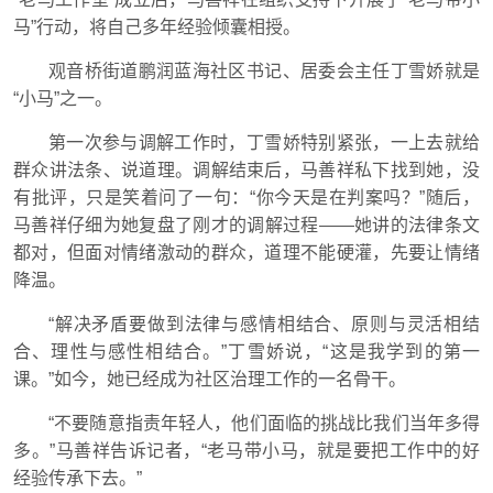
马”行动，将自己多年经验倾囊相授。
观音桥街道鹏润蓝海社区书记、居委会主任丁雪娇就是
“小马”之一。
第一次参与调解工作时，丁雪娇特别紧张，一上去就给
群众讲法条、说道理。调解结束后，马善祥私下找到她，没
有批评，只是笑着问了一句：“你今天是在判案吗？”随后，
马善祥仔细为她复盘了刚才的调解过程——她讲的法律条文
都对，但面对情绪激动的群众，道理不能硬灌，先要让情绪
降温。
“解决矛盾要做到法律与感情相结合、原则与灵活相结
合、理性与感性相结合。”丁雪娇说，“这是我学到的第一
课。”如今，她已经成为社区治理工作的一名骨干。
“不要随意指责年轻人，他们面临的挑战比我们当年多得
多。”马善祥告诉记者，“老马带小马，就是要把工作中的好
经验传承下去。”