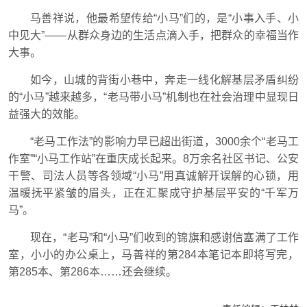
马善祥说，他最希望传给“小马”们的，是“小事入手、小
中见大”——从群众身边的生活点滴入手，把群众的幸福当作
大事。
如今，山城的背街小巷中，奔走一线化解基层矛盾纠纷
的“小马”越来越多，“老马带小马”机制也在社会治理中显现日
益强大的效能。
“老马工作法”的影响力早已超出街道，3000余个“老马工
作室”“小马工作站”在重庆成长起来。8万余名社区书记、公安
干警、司法人员等各领域“小马”用真诚解开误解的心锁，用
温暖抚平紧皱的眉头，正在汇聚成守护基层平安的“千军万
马”。
现在，“老马”和“小马”们收到的锦旗和感谢信塞满了工作
室，小小的办公桌上，马善祥的第284本笔记本即将写完，
第285本、第286本……还会继续。