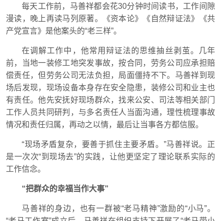
每天工作前，马善祥都会花30分钟时间读书，工作间隙
漫读，晚上再读马列原著。《资本论》《自然辩证法》《共
产党宣言》是他案头的“老三样”。
在调解工作中，他常用辩证法的思维抽丝剥茧。几年
前，当地一装修工地突发事故，按合同，劳务公司应承担赔
偿责任，但劳务公司无法负担，局面僵持不下。马善祥到现
场后发现，现场设备本身存在安全隐患，装修公司和业主也
有责任。他先安抚好现场群众，找来公安、司法等相关部门
工作人员共同研判，与多名责任人当面沟通，理性梳理事故
情况和责任归属，再动之以情，最后让当事各方都信服。
“现场矛盾复杂，要善于抓住主要矛盾。”马善祥说。正
是一次次“到现场去”的实践，让他更坚定了理论联系实际的
工作信念。
“把群众的幸福当作大事”
马善祥的身边，也有一群被“老马精神”激励的“小马”。
“老马工作室”成立后，马善祥在组织支持下开展了“老马带小