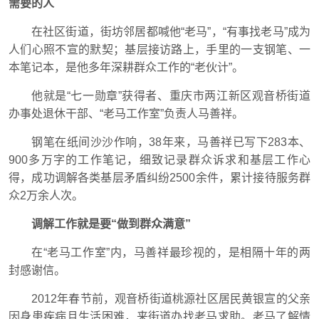
需要的人
在社区街道，街坊邻居都喊他“老马”，“有事找老马”成为
人们心照不宣的默契；基层接访路上，手里的一支钢笔、一
本笔记本，是他多年深耕群众工作的“老伙计”。
他就是“七一勋章”获得者、重庆市两江新区观音桥街道
办事处退休干部、“老马工作室”负责人马善祥。
钢笔在纸间沙沙作响，38年来，马善祥已写下283本、
900多万字的工作笔记，细致记录群众诉求和基层工作心
得，成功调解各类基层矛盾纠纷2500余件，累计接待服务群
众2万余人次。
调解工作就是要“做到群众满意”
在“老马工作室”内，马善祥最珍视的，是相隔十年的两
封感谢信。
2012年春节前，观音桥街道桃源社区居民黄银宣的父亲
因身患疾病且生活困难，来街道办找老马求助。老马了解情