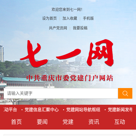
欢迎您来到七一网！
设为首页
|
加入收藏
|
手机版
共产党员网
|
我要投稿
互动平台
党建信息汇聚中心
党建网站导航枢纽
党建新闻发布窗
首页
要闻
党建
资讯
互动
要闻
党建
资讯
互动