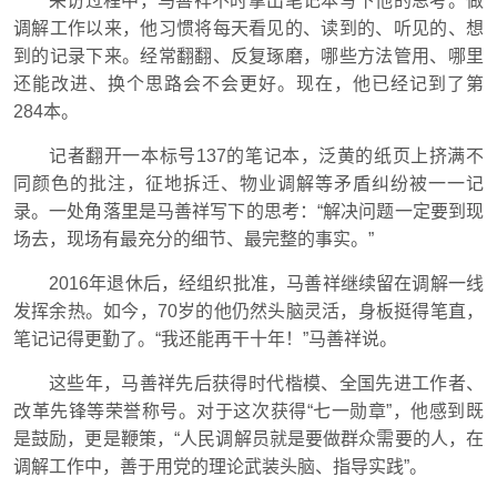
采访过程中，马善祥不时拿出笔记本写下他的思考。做
调解工作以来，他习惯将每天看见的、读到的、听见的、想
到的记录下来。经常翻翻、反复琢磨，哪些方法管用、哪里
还能改进、换个思路会不会更好。现在，他已经记到了第
284本。
记者翻开一本标号137的笔记本，泛黄的纸页上挤满不
同颜色的批注，征地拆迁、物业调解等矛盾纠纷被一一记
录。一处角落里是马善祥写下的思考：“解决问题一定要到现
场去，现场有最充分的细节、最完整的事实。”
2016年退休后，经组织批准，马善祥继续留在调解一线
发挥余热。如今，70岁的他仍然头脑灵活，身板挺得笔直，
笔记记得更勤了。“我还能再干十年！”马善祥说。
这些年，马善祥先后获得时代楷模、全国先进工作者、
改革先锋等荣誉称号。对于这次获得“七一勋章”，他感到既
是鼓励，更是鞭策，“人民调解员就是要做群众需要的人，在
调解工作中，善于用党的理论武装头脑、指导实践”。