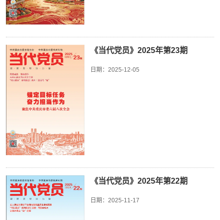
《当代党员》2025年第23期
日期：
2025-12-05
《当代党员》2025年第22期
日期：
2025-11-17