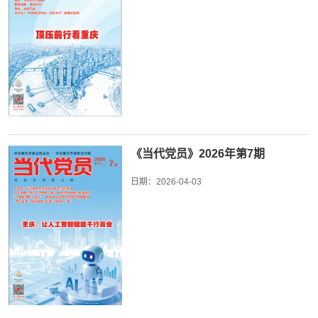
《当代党员》2026年第7期
日期：
2026-04-03