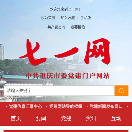
欢迎您来到七一网！
设为首页
|
加入收藏
|
手机版
共产党员网
|
我要投稿
党建信息汇聚中心
党建网站导航枢纽
党建新闻发布窗口
党
首页
要闻
党建
资讯
互动
要闻
党建
资讯
互动