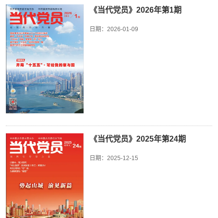
《当代党员》2026年第1期
日期：
2026-01-09
《当代党员》2025年第24期
日期：
2025-12-15