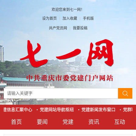
欢迎您来到七一网！
设为首页
|
加入收藏
|
手机版
共产党员网
|
我要投稿
党建信息汇聚中心
党建网站导航枢纽
党建新闻发布窗口
党群联
首页
要闻
党建
资讯
互动
要闻
党建
资讯
互动