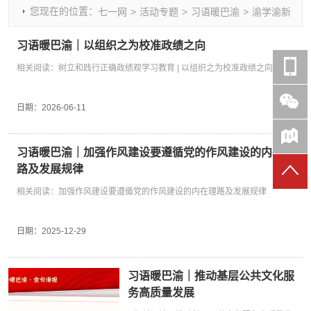
您现在的位置：
七一网
>
活动专题
>
习语暖巴渝
>
渝学渝新
时政要闻
党建动态
热点关注
红岩评论
重庆市领导活动报道集
干部工作
学习思考
七一视频
习语暖巴渝｜以组织之为校准政绩之向
干部任免
人才工作
党刊好文
七一文学
相关阅读：树立和践行正确政绩观学习教育 | 以组织之为校准政绩之向
党建头条微信公众号
基层组织建设
理论武装
党务知识
七一视角
作风建设
党史参阅
七一号
日期：
2026-06-11
七一书院
习语暖巴渝｜加强作风建设要​遵循党的作风建设的内在理
路及发展规律
相关阅读：加强作风建设要遵循党的作风建设的内在理路及发展规律
日期：
2025-12-29
习语暖巴渝｜推动基层公共文化服
务高质量发展