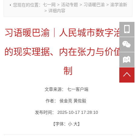
七一网
>
活动专题
>
习语暖巴渝
>
渝学渝新
您现在的位置：
时政要闻
党建动态
热点关注
红岩评论
>
详细内容
重庆市领导活动报道集
干部工作
学习思考
七一视频
干部任免
人才工作
党刊好文
七一文学
习语暖巴渝｜人民城市数字治理
党建头条微信公众号
基层组织建设
理论武装
党务知识
七一视角
作风建设
党史参阅
七一号
的现实理据、内在张力与价值规
七一书院
制
文章来源：
七一客户端
作者：
侯金亮 黄佐毅
发布时间：
2025-10-17 17:28:10
【字体：
小
大
】