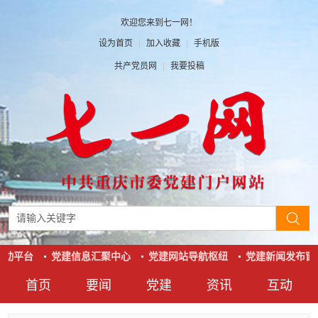
欢迎您来到七一网！
设为首页
|
加入收藏
|
手机版
共产党员网
|
我要投稿
互动平台
党建信息汇聚中心
党建网站导航枢纽
党建新闻发布窗
首页
要闻
党建
资讯
互动
要闻
党建
资讯
互动