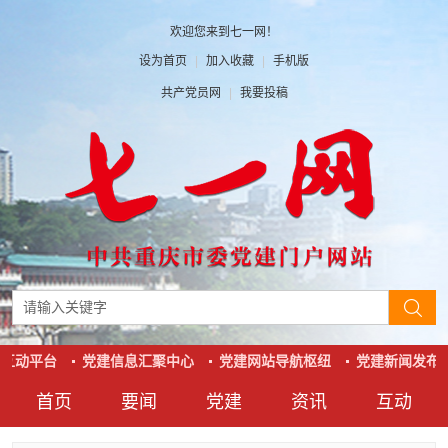
欢迎您来到七一网！
设为首页
|
加入收藏
|
手机版
共产党员网
|
我要投稿
互动平台
党建信息汇聚中心
党建网站导航枢纽
党建新闻发布
首页
要闻
党建
资讯
互动
要闻
党建
资讯
互动