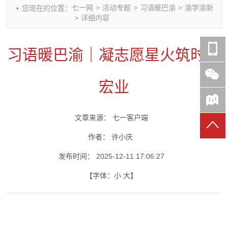
七一网
>
活动专题
>
习语暖巴渝
>
渝学渝新
您现在的位置：
时政要闻
党建动态
热点关注
红岩评论
>
详细内容
重庆市领导活动报道集
干部工作
学习思考
七一视频
干部任免
人才工作
党刊好文
七一文学
习语暖巴渝｜凝志愿星火筑时代
党建头条微信公众号
基层组织建设
理论武装
党务知识
七一视角
作风建设
党史参阅
七一号
宏业
七一书院
文章来源：
七一客户端
作者：
许小庆
发布时间：
2025-12-11 17:06:27
【字体：
小
大
】