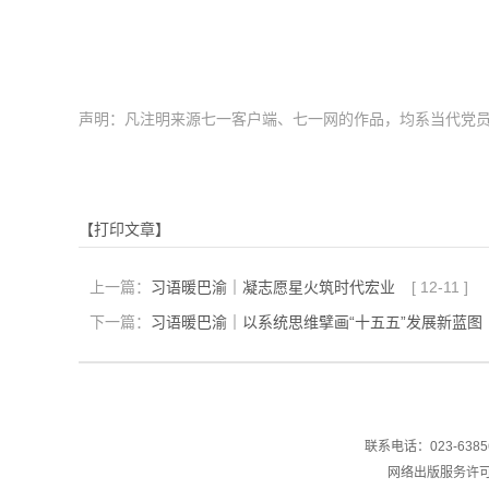
声明：凡注明来源七一客户端、七一网的作品，均系当代党
【打印文章】
上一篇：
习语暖巴渝｜凝志愿星火筑时代宏业
[
12-11
]
下一篇：
习语暖巴渝｜以系统思维擘画“十五五”发展新蓝图
联系电话：023-6385
网络出版服务许可