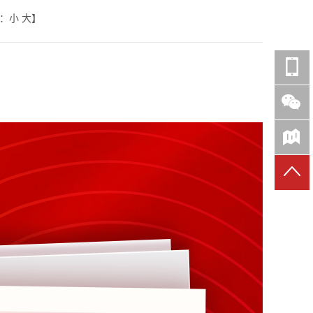
：
小
大
】