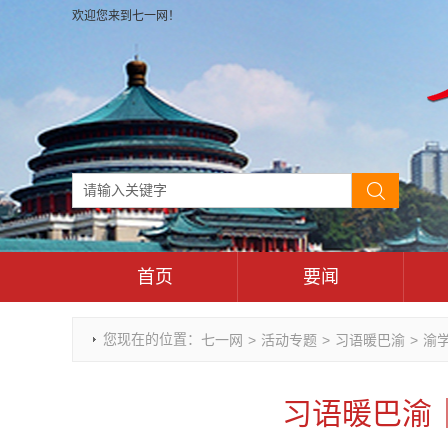
欢迎您来到七一网！
首页
要闻
时政要闻
您现在的位置：
七一网
>
活动专题
>
习语暖巴渝
>
渝
重庆市领导活动报道集
干部任免
习语暖巴渝
理论武装
七一视角