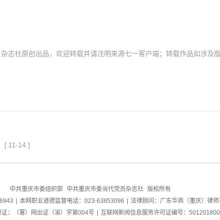
员杂志社原创出品，欢迎转载并请注明来源七一客户端；转载作品如涉及
[
11-14
]
中共重庆市委组织部
中共重庆市委当代党员杂志社
版权所有
6943
|
本网职业道德监督电话：023-63853096
|
法律顾问：广东华商（重庆）律师
证：（署）网出证（渝）字第004号
|
互联网新闻信息服务许可证编号：501201800