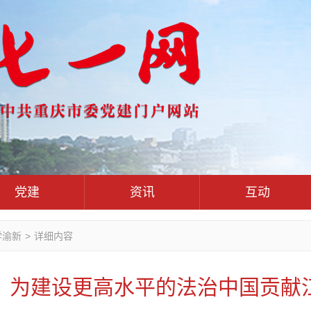
党建
资讯
互动
党群联
党建动态
热点关注
红岩评论
学渝新
>
详细内容
干部工作
学习思考
七一视频
人才工作
党刊好文
七一文学
｜为建设更高水平的法治中国贡献
基层组织建设
党务知识
党建头条微信公众号
作风建设
党史参阅
七一号