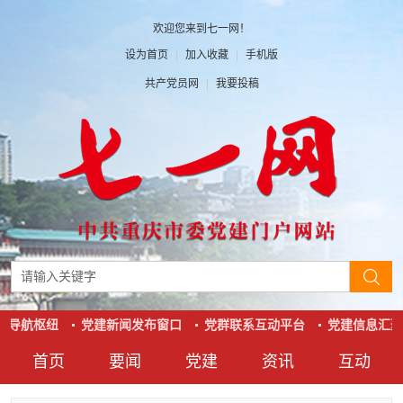
欢迎您来到七一网！
设为首页
|
加入收藏
|
手机版
共产党员网
|
我要投稿
站导航枢纽
党建新闻发布窗口
党群联系互动平台
党建信息汇聚
首页
要闻
党建
资讯
互动
要闻
党建
资讯
互动