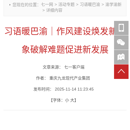
七一网
>
活动专题
>
习语暖巴渝
>
渝学渝新
您现在的位置：
时政要闻
党建动态
热点关注
红岩评论
>
详细内容
重庆市领导活动报道集
干部工作
学习思考
七一视频
干部任免
人才工作
党刊好文
七一文学
习语暖巴渝｜作风建设焕发新气
党建头条微信公众号
基层组织建设
理论武装
党务知识
七一视角
作风建设
党史参阅
七一号
象破解难题促进新发展
七一书院
文章来源：
七一客户端
作者：
重庆九龙现代产业集团
发布时间：
2025-11-14 11:23:45
【字体：
小
大
】