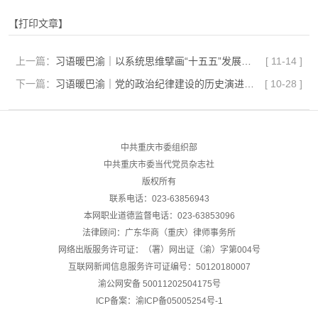
【打印文章】
上一篇：
习语暖巴渝｜以系统思维擘画“十五五”发展新蓝图
[
11-14
]
下一篇：
习语暖巴渝｜党的政治纪律建设的历史演进及启示
[
10-28
]
中共重庆市委组织部
中共重庆市委当代党员杂志社
版权所有
联系电话：023-63856943
本网职业道德监督电话：023-63853096
法律顾问：广东华商（重庆）律师事务所
网络出版服务许可证：（署）网出证（渝）字第004号
互联网新闻信息服务许可证编号：50120180007
渝公网安备
50011202504175号
ICP备案：渝ICP备05005254号-1