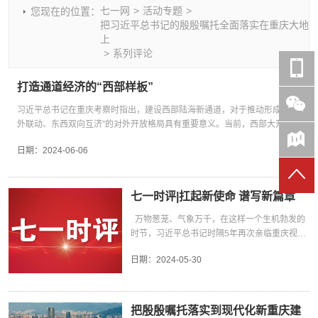
七一网
>
活动专题
>
您现在的位置：
时政要闻
党建动态
热点关注
红岩评论
把习近平总书记的殷殷嘱托全面落实在重庆大地
上
重庆市领导活动报道集
干部工作
学习思考
七一视频
>
系列评论
干部任免
人才工作
党刊好文
七一文学
打造通道经济的“西部样板”
党建头条微信公众号
基层组织建设
理论武装
党务知识
七一视角
作风建设
党史参阅
七一号
习近平总书记在重庆考察时指出，建设西部陆海新通道，对于推动形成“陆海内
外联动、东西双向互济”的对外开放格局具有重要意义。当前，西部大开发面临
七一书院
发展新机遇，要进一步建设好、运营好西部陆海新通道，打造通道经济的“西部
日期：
2024-06-06
样板”，为扩大区域开放、促进协调发展、联通国内国际双循环提供更多助力。
西部陆海新通道位于我国西部地区腹地，北接丝绸之路经济带，南连21世纪海
上丝绸之路，协同衔接长江经济带，在区域协调发展格局中具有重要战略地
位。《西部陆海新通道总体规划》实施5年来，西部各省份陆续加入西部陆海
七一时评|扛起新使命 谱写新篇章
新通道“朋友圈”，区域间互联互通能力不断提升，物流运转效率显著提高，经
万物葱茏、气象万千，在这样一个生机勃发的
济辐射范围日益广泛，陆海新通道已成为中西部地区货物出海和出境贸易的主
时节，习近平总书记时隔5年再次亲临重庆视
导通道。 目前，西部陆海新通道物流网络已覆盖全球123个国家和地区的514
察。 习近平总书记高度重视重庆发展、十分关
个港口，铁海联运班列开行量从2019年的900多列增至2023年的9000多列。5
日期：
2024-05-30
怀重庆人民。党的十八大以来，习近平总书记深
年来，以陆海联动为代表的基础设施建设全面铺开，跨境铁路建设有序推进，
刻提出“两点”定位、“两地”“两高”目标和“三个作
对外联通能力不断提升；以多式联运为代表的物流运行体系逐步完善，凭借重
用”“四个扎实”等重要指示要求，指引重庆各项事
点港口、货运站场、口岸设施的串点成链，多层次物流运行体系基本成型，新
业沿着正确政治方向阔步前进。今年4月，习近
通道物流服务能力大幅提升。 交通、物流串点成链，西部陆海新通道成为高水
把殷殷嘱托落实到现代化新重庆建