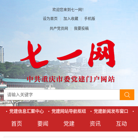
欢迎您来到七一网！
设为首页
|
加入收藏
|
手机版
共产党员网
|
我要投稿
党建信息汇聚中心
党建网站导航枢纽
党建新闻发布窗口
首页
要闻
党建
资讯
互动
要闻
党建
资讯
互动