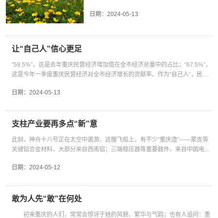
技。”摩托车是重庆的特色优势产业。当地宗申动力摩托车发动机总装厂，通过
学习运用“千万工程”经验不能脱离实际搞“一刀切”，要在更广阔的区域范围内，
“要坚持以高水平保护支撑高质量发展，筑牢国
族交往交流交融中实现。 牢记习近平总书记嘱
安全有序运行。” “时时放心不下”的责任感如何体现？关键时候，速度、精度缺
望，腾格里、巴丹吉林等沙漠中，一片片蓝色
工业互联网赋能，作业自动化率提高了10倍以上。宗申动力集团趁势孵化出
日期：
2024-05-13
有力有效推进乡村全面振兴，把推进新型城镇化和乡村全面振兴有机结合起
家生态安全屏障”，体现了高质量发展和高水平
托，西部地区推进各民族人口流动融居，持续深
一不可。超大城市治理，要有系统观念，科学规划建设大数据平台和网络系
“光伏海”正加速延展。 在四川，“五一”期间川渝
“新板块”忽米科技，助力重庆汽摩产业链效率提升近20%，供应链能耗降低
来。 夯实城乡发展根基，提升可持续发展能力 全面推进乡村振兴，粮食安全
保护的辩证统一。 深入贯彻落实习近平总书记
化民族团结进步创建，逐步实现各民族在空间、
统，强化联合指挥和各方协同，切实提高执行力。 何为“大数据平台和网络系
1000千伏特高压交流工程进入组塔放线的高峰
14%。鲜活的实践表明，“用新技术改造提升传统产业，积极促进产业高端
是根基，基层治理是着力点。此次座谈会进一步作出部署，着力夯实城乡发展
重要讲话精神，西部各省份要凝聚共识、坚定信
文化、经济、社会、心理等方面的全方位嵌入。
统”，对重庆而言，就是布局“1361”整体架构，紧盯城市治理重点领域、关键环
期，近万名施工人员奋战在建设一线。 四川现
化、智能化、绿色化”，同样可以实现生产要素和生产方式的“新组合”，推动产
根基。 国无农不稳，民无粮不安，粮食产业是乡村振兴的基础。 总书记在座
念，在保护中开发，在开发中保护，不断推动发
兴边富民展新颜 “加强边境地区基础设施和公共
节和紧迫任务，编制出应用重大需求、多跨场景、重大改革“三张清单”，以“一
让“自己人”信心更足
已建成投运向家坝—上海、雅中—江西、白鹤滩
业升级、提质、增效。 牢牢抓住科技创新这个“牛鼻子”，发展特色优势产
谈会上强调，推进高标准农田建设，扛好重要农产品稳产保供责任，为保障国
展方式绿色低碳转型，以高水平保护助力高质量
服务设施建设”“发展边境旅游等产业”“努力实现
件事”思维谋划一批应用场景，让一切收拢于指尖，又赋能于城市治理。 治城
—江苏等特高压输电工程，与华东、华中、西北
业才拥有持久动力。西部地区是我国重要的生态安全屏障。这就决定了新时代
家粮食安全作出应有贡献。 在陕西，榆林市已建成5个万亩谷子示范区、12个
发展行稳致远。 筑牢国家生态安全屏障 习近平
“59.5%”，这是去年重庆民营经济增加值在全市经济总量中的占比；“67.5%”，
边民富、边关美、边境稳、边防固”……习近平
如烹鲜，方式上的刚柔并济，技术上的融合共生，都是为了让群众获得人间至
等电网相联，成为“西电东送”的主力军。 这是
西部大开发要以高质量发展统揽全局。“正确处理开发和保护的关系”“守好发展
千亩以上高产攻关田，全市小米、高粱、荞麦等杂粮全产业链总产值突破50亿
总书记在座谈会上提出“筑牢国家生态安全屏
这是今年一季度重庆民营经济对全市经济增长的贡献率。作为“自己人”，民营
总书记在座谈会上对深入推进新时代兴边富民行
“味”。对重庆来说，这一“味”，便是以数字化变革引领城市治理能力现代化，让
2023年9月18日拍摄的白鹤滩水电站（无人机
和生态两条底线”，唯有向创新要动力。西部的“创新家底”不少，既有四川、陕
元。 “榆林拥有耕地1400多万亩，粮食作物以玉米、马铃薯、杂粮为主。”榆林
障”，强调“优化国土空间开发保护格局，加强生
企业和民营企业家不断创造新的价值，是经济社会高质量发展的“有功之人”。
动作出部署。 地处边陲的广西壮族自治区凭祥
城市因数字而聪明，让百姓因智慧而幸福。 为了把这一“味”做到极致，重庆聚
照片）。新华社记者 陈欣波 摄在西南崇山峻岭
西等科教大省，也打造了新材料、生物医药等9个国家级战略性新兴产业集群
日期：
2024-05-13
市农业农村局局长许君说，“伴随生态治理和科技进步，土地广袤的榆林正在成
态环境分区管控”。 广袤的西部地区，生态环境
既然有功，就要尊重、褒扬、扶持，让“自己人”感受到暖意，生发出信心。此
市与越南接壤，是一个多民族聚居的沿边口岸城
合资源、重构体系，把“数据孤岛”变成“超强大脑”，加快智慧城市建设步伐，让
中，大江大河奔流不息。金沙江、雅砻江等流域
和电子信息、航空等5个国家级先进制造业集群。强化科技创新和产业创新深
为陕西乃至西北地区‘新粮仓’。” 座谈会上，总书记还围绕加强农村精神文明建
地位重要而特殊。对于生态环境极端重要而脆弱
次来渝，习近平总书记再次嘱咐我们，必须“坚持和落实‘两个毫不动摇’”，要进
市。主动融入共建“一带一路”发展，凭祥逐步实
水、电、气、讯、桥、隧、轨道、管网等城市体征指标一目了然，为城市装上
水电基地建设如火如荼。 “加快开发西南水电将
度融合，打造关键技术自主创新的“核心圈”，构筑技术和产业的“朋友圈”，形成
设、健全党组织领导的基层治理体系等作出部署，为激发乡村治理高效能、有
的区域，加强生态环境分区管控，把经济活动、
一步“促进民营经济发展壮大”。 对于重庆而言，厚待“自己人”，把民营经济做
现从“通道经济”向“口岸经济”转型升级。在这
“千里眼”“顺风耳”。 所谓城市，不仅是繁华的街道、辉煌的灯火，还是高效的
为促进能源清洁化转型提供有力保障。”全球能
带动广泛的“辐射圈”，将更好把科技创新的活力转化为经济增长的动能。
力有效推进乡村全面振兴指明方向。 四川、广西、宁夏、青海等地多次对农村
人的行为限制在自然资源和生态环境能够承受的
大做强，是原则，是使命，更是发展的必然选择。 “数”读2023年重庆民营经济
支柱产业要再多点“新”意
里，不少群众吃上了“边贸饭”，守边稳边、富边
治理、智慧的服务。看完重庆的“城市大脑”，总书记鼓励大家，“希望你们不断
源互联网发展合作组织驻会副主席刘泽洪说，我
谈西部大开发，不能仅盯着西部地区，要放到中国式现代化建设全局中定位思
移风易俗专项治理提出工作要求； 内蒙古通辽市、青海海东市、四川凉山州等
范围内，正是算大账、算长远账、算整体账、算
成绩单——开放的前沿，112名渝商出海，签署金额超7亿元的合作协议；希望
安边信心满满。 “广西将继续开展兴边富民行动
探索，积累新的经验”。探索的方向准了、路径对了，好的经验就会不断累积，
国水能技术可开发量约6亿千瓦，目前开发率约
考，在深入推进区域协调发展战略中把握机遇。发展特色优势产业，尤须贯彻
此刻，神舟十八号正在太空中遨游。这艘飞船上，有不少“重庆造”——蒙皮等
地制定地方性法规，明确各有关部门和县区推进移风易俗的法律责任； 青海省
综合账的重要举措。 近日，在青海果洛藏族自
的田野上，7864家民企对接4884个村，实施兴村项目9208个；民生的根本
中心城镇、边境特色小城镇建设以及兴边富民行
形成治理能力现代化的质变。 一座城市，管理者“时时放心不下”，市民才会“时
50%，未开发部分主要集中在西南地区。 “西电
协调发展理念，以协同聚合力、以协作增效益。“闽宁情，始于扶贫，但不终于
关键铝合金材料，大部分来自西南铝；三端稳压器等重要器件，来自中国电科
果洛藏族自治州久治县以“发挥党建引领作用、建强治理队伍、规范管理办法、
治州玛多县黄河乡，有摄影师拍摄到百余只白唇
处，3万多家民企入校招聘，提供就业岗位17万余个…… 方方面面，都有民营
动创新推进试点，扎实推进边疆‘民族团结进步
时放心得下”。而这样的良性互动，每天都在巴渝大地上演。
东送”“西气东输”……源源不断的清洁能源输往大
扶贫”，如今“科技支宁”正为“山海情”注入新内涵。从生物到农业、从生态环保
芯片技术研究院。 这些“重庆造”，是新质生产力的结晶，凝结着一座工业重镇
构建立体网格”为基层治理主线，夯实牧区社会治理根基，探索构建牧区乡村治
鹿集体“踏春”的画面。 这是2023年6月11日在青
经济在发光发热。对待“自己人”，要看见他们的奋斗与硕果，也要倾听其“成长
模范长廊’建设，铸牢中华民族共同体意识。”广
江南北，保障全国经济社会稳定发展。 2023年
到能源化工，2020年至2022年，宁夏吸纳福建的技术合同共139项，科技成
日期：
2024-05-12
的骄傲，代表着重庆支柱产业的新高。制造业，是重庆最耀眼的名片之一、最
理新格局…… “党建聚合力，创新促发展。”中国乡村振兴发展中心主任黄承伟
海省果洛藏族自治州久治县境内拍摄的年保玉
的烦恼”。那或许是市场的“冰山”、融资的“高山”、转型的“火山”，或许是隐形的
西民族宗教事务委员会经济发展处处长覃凤前
2月6日，输气工在塔里木油田西气东输第一站
果转化质效显著提升。不仅如此，宁夏还利用东西部科技合作机制，吸引了多
坚实的底气所在。对重庆这一支柱产业的转型升级，习近平总书记寄予厚望、
认为，治理有效是乡村振兴的重要保障。未来要不断发挥好基层党组织的战斗
则。年保玉则湖泊星罗棋布，栖息着裸鲤、岩
“玻璃门”“旋转门”“弹簧门”，又或许是舆论中某些杂音的抹黑、唱衰。 是“自己
说。 中央民族大学教授严庆认为，边境地区是
装置区进行巡检。新华社记者 李响 摄“北煤南
达800家创新主体、9200名科技创新人才。可见，促进东中西部科技创新合
倍加关心。 “支柱产业是发展新质生产力的主阵地。”这是总书记视察重庆作出
堡垒作用，加强和创新社会治理，在持续释放乡村发展潜力中更好提升广大农
羊、白唇鹿、棕熊等珍稀动物。新华社记者 张
人”，就不会孤军奋战，不会孤立无援。近年来，从中央到地方，围绕民营经济
市场自发调节的弱势区域，固边兴边需要政府有
运”“疆煤外运”……西部地区矿产资源丰富，多类
作，创新跨地区产业协作和优化布局机制，有序承接产业梯度转移，能够让西
的重要指示，指引我们“奋力推动制造业高质量发展”。这是鼓励，是要求，是
敢为人先“敢”在何处
民群众的获得感、幸福感、安全感。 新征程上，西部地区发展前景广阔。坚持
龙 摄 而在上世纪七八十年代，这里生态环境因
发展的顶层设计持续加码，一系列精准着力的政策工具密集出台。 从“还欠账”
力的保障。落实座谈会精神，推动兴边富民，西
矿产储量占全国一半以上。“在清洁能源蓬勃发
部地区更好分享国内超大规模市场的红利。 实体经济是发展的本钱，是构
追高求新壮大现代制造业集群的发令枪声，是因地制宜发展新质生产力的突破
推进新型城镇化和乡村全面振兴有机结合，深入实施乡村振兴战略，促进西部
气候变化、过度放牧受到破坏，有当地牧民回忆
到“护名誉”，从“降成本”到“促创新”，桩桩件件，无不指向呵护“自己人”的安全
部地区需要将教育、医疗、物流等公共服务的完
展的同时，煤、油、气、稀有金属等矿产行业也
初来重庆的人们，常常会惊讶于她的风貌、繁华与气韵；也有人追问：重
筑未来发展战略优势的重要支撑。坚持把发展特色优势产业作为主攻方向，因
口。 焕新生产力，阵地何在？在建筑物中，支柱是撑起整个结构的中坚力量。