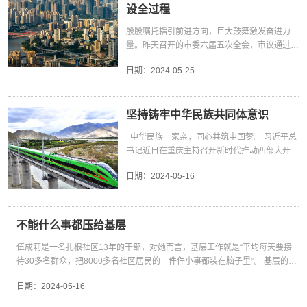
平总书记视察，对重庆工作成绩给予“六个新”的
平对外开放重要抓手。西部陆海新通道建设运营的生动实践，也产生了一批新
设全过程
肯定勉励，赋予重庆打造新时代西部大开发重要
模式、新经验。例如，持续推动通关便利化改革、多式联运“一单制”，打通物
战略支点、内陆开放综合枢纽“两大定位”，部署
殷殷嘱托指引前进方向，巨大鼓舞激发奋进力
流堵点，实现货畅其流。2022年，国内首个海铁联运自动化集装箱码头在钦州
提出“四项任务”，并就推动新时代西部大开发形
量。昨天召开的市委六届五次全会，审议通过
投入使用，科技赋能让海铁联运无缝衔接。依托智慧港口建设，云南省海事、
成新格局明确“六个坚持”重要要求，为重庆立足
《中共重庆市委关于深入学习贯彻习近平总书记
海关、出入境边防检查等一次性联合检查和无纸化通关效率加快。重庆两江新
西部、服务大局提供了根本指引。 5月25日，重
日期：
2024-05-25
视察重庆重要讲话重要指示精神奋力谱写中国式
区积极探索制度型开放新举措，进一步缩减负面清单，营造一流营商环境。 新
庆召开市委六届五次全会，审议通过了《中共重
现代化重庆篇章的意见》和全会决议，对全市上
形势下，建设西部陆海新通道应充分把握共建“一带一路”的重大机遇和高水平
庆市委关于深入学习贯彻习近平总书记视察重庆
下锚定目标、埋头苦干，稳扎稳打、久久为功，
对外开放的战略定位，突破基础设施、资源整合、运输组织和沿线产业协同等
重要讲话重要指示精神奋力谱写中国式现代化重
奋力谱写中国式现代化重庆篇章，进行全面动员
坚持铸牢中华民族共同体意识
方面的瓶颈。进一步优化西部陆海新通道交通网络，加强公路、铁路、港口、
庆篇章的意见》和全会决议，极大凝聚了广大党
和深入部署，具有重大而深远的意义。在新中国
仓库、数据网络等软硬件基础设施建设，更好实现区域内外互联互通。加快构
中华民族一家亲，同心共筑中国梦。 习近平总
员干部紧跟总书记、奋进新征程、建功新时代的
成立75周年、西部大开发战略实施25周年的关
建现代综合物流体系，持续提升通道物流效率。在交通、物流效能提升基础
书记近日在重庆主持召开新时代推动西部大开发
强大力量。全会的胜利召开，必将团结带领全市
键节点，习近平总书记来渝视察，赋予重庆奋力
上，探索建立物流产业集群，推进沿线产业集聚发展，促进港产城融合，打造
座谈会并发表重要讲话，以六个“坚持”为谱写西
人民牢记嘱托，锚定目标、埋头苦干，稳扎稳
打造新时代西部大开发重要战略支点、内陆开放
优势特色产业集群。持续深化体制机制改革和创新，主动对接高标准国际经贸
日期：
2024-05-16
部大开发新篇章作出战略部署。其中，第六个
打、久久为功，奋力谱写中国式现代化重庆篇
综合枢纽“两大定位”，部署提出四项任务，就推
规则，稳步扩大规则、规制、管理、标准等制度型开放，推动多式联运“一单
“坚持”即“要坚持铸牢中华民族共同体意识，切实
章。 习近平总书记对重庆的殷殷嘱托是沉甸甸
动新时代西部大开发形成新格局明确六个坚持重
制”“一箱制”及针对性金融服务、数据服务落地生效。
维护民族团结和边疆稳定”。 深入贯彻落实习近
的。全市广大党员干部要全面把握习近平总书记
要要求，为重庆立足西部、服务大局提供了根本
平总书记重要讲话精神，西部地区要着力推动新
赋予的谱写中国式现代化重庆篇章的深刻内涵，
指引。全会及时出台专门文件，深入学习贯彻、
不能什么事都压给基层
时代党的民族工作高质量发展，做到各族儿女共
把奋力谱写中国式现代化重庆篇章作为现代化新
全面落实落细，充分体现了全市上下的感恩之
同团结奋斗、共同繁荣发展，为强国建设、民族
伍成莉是一名扎根社区13年的干部，对她而言，基层工作就是“平均每天要接
重庆建设的总纲领总遵循。要明晰明白“两大定
心、爱戴之情、奋斗之志，极大激发了广大党员
复兴贡献力量。 百姓生活日日新 习近平总书记
待30多名群众，把8000多名社区居民的一件件小事都装在脑子里”。 基层的辛
位”是系统全面、逻辑严密、贯通衔接的有机整
干部团结一心，紧跟总书记、奋进新征程、建功
在座谈会上指出，要“紧贴民生推动经济社会发
苦，习近平总书记都记在心里。不久前，他来到伍成莉所在社区，听她介绍基
体，是总纲领总遵循的关键支撑，在具体实践上
新时代的强大力量。深情似海，厚望如山。我们
日期：
2024-05-16
展，健全社会保障体系，兜牢民生底线，着力解
层的“千头万绪”，并亲切地询问她累不累。“身体累，但心不累”，伍成莉的回答
必须一体推进、一体打造、一体见效。要紧扣国
要全面学习全面领会全面贯彻习近平总书记重要
决群众急难愁盼问题”。 为贯彻落实习近平总书
真诚有力。 身体累，是因为基层是治理末梢，是服务群众的“最后一公里”，直
家所需、重庆所能、群众所盼、未来所向，系统
讲话重要指示精神，坚决扛起新使命、谱写新篇