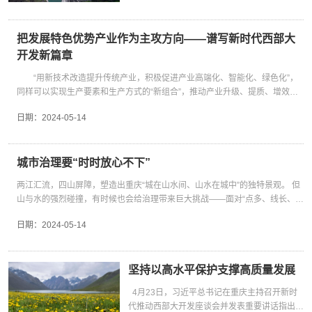
上绘着山水花鸟，藏家小院里晾晒着白族扎染，
时指出，要坚持统筹发展和安全，提升能源资源
深化改革先行区、超大城市现代化治理示范区、
务便利度，大踏步推进农村教育、医疗和养老服务覆盖率。农村基础设施、基
游饭”…… 但也要看到，截至去年末我国常住人口城镇化率为66.16%，整体城
街道上傣族的宝葫芦、彝族的牛头饰品、纳西族
等重点领域安全保障能力。 深入贯彻落实习近
城乡融合乡村振兴示范区、美丽中国建设先行区
础服务上的短板，正在一个个补齐。 一连串的行动，结出累累硕果，最终化为
镇化率还有很大提升空间，中西部地区城镇化建设潜力巨大。 “要围绕让进城
东巴文字彩绘交相辉映……在云南省大理白族自
平总书记重要讲话精神，西部各省份要凝心聚力
这“六个区”，扎实推动全会部署的各项任务见行
一件件农民群众可感可及、得到实惠的小事、大事、身边事。例如，学习“千万
把发展特色优势产业作为主攻方向——谱写新时代西部大
的进得顺心，让留在农村的生活舒心，把推进新型城镇化和乡村全面振兴有机
治州洱源县三营镇郑家庄，汉、白、彝、藏、纳
抓好发展和安全两件大事，立足自身资源禀赋，
见效。建设现代化新重庆，要毫不放松坚持党的
工程”经验，创建市级107个示范村、市级以上美丽宜居乡村1482个；深化“万
开发新篇章
结合起来，一体设计、一并推进，促进各类要素双向流动，形成城乡融合发展
西、傣、傈僳7个民族170多户人家和谐共居，
加快建设新型能源体系，积极探索区域协同发
领导。办好中国的事情，关键在党。要全面贯彻
企兴万村”行动，累计引导7864家民企结对帮扶4884个村子，实施项目9208
新格局。”中央财办副主任、中央农办副主任祝卫东说。 深入实施乡村振兴战
各族群众通婚联姻、手足相亲。村党支部书记何
展，促进产业集聚。 端好能源饭碗 打造西部能
新时代党的建设总要求，不断锤炼提升党员干部
“用新技术改造提升传统产业，积极促进产业高端化、智能化、绿色化”，
个……一组组数据，是农民群众看得见、摸得着、用得到的实惠，改变了乡村
略，打造具有地域特色的乡村建设模式 习近平总书记在座谈会上强调，深入实
国祥说：“我们将认真贯彻习近平总书记重要讲
源资源高地 西部地区资源富集，清洁能源高速
特别是领导干部政治能力，引导各级各部门真抓
同样可以实现生产要素和生产方式的“新组合”，推动产业升级、提质、增效
的面貌，也托起了农民稳稳的幸福。 现实案例，最具说服力。还记得武陵山区
施乡村振兴战略，加大对国家乡村振兴重点帮扶县支持力度，建立低收入人口
话精神，传承好郑家庄民族团结的传统，发扬好
发展，为我国经济高质量发展筑牢安全屏障。
实干、积极进取、担当作为，持续深化整治形式
中德合资研发的氢动力发动机、技术领先的纳米时栅、我国最大型号
深处的华溪村吗？五年前，总书记来到这里，说“幸福是奋斗出来的”，亲切的
和欠发达地区常态化帮扶机制，坚决防止发生规模性返贫。 放眼全国，从产业
民族团结的经验。” 云南省民族宗教事务委员会
座谈会上，习近平总书记指出，加快建设新型能
日期：
2024-05-14
主义为基层减负，扎实开展党纪学习教育，持续
船舶涡轮增压器、我国首台“大排量小型化活塞式发动机”……走进重庆科技创
关怀言犹在耳；五年后，在各方共同努力下，当地的黄精产业已颇具规模，乡
振兴到发展特色文旅，东西部协作的实践正在展开： 贵州省正安县借助广东省
党组成员、副主任李正洪表示，面对全省民族人
源体系，做大做强一批国家重要能源基地。加强
修复净化政治生态，持之以恒正风肃纪反腐，以
新和产业发展成果展示厅，琳琅满目的创新创造，展现着新时代西部大开发的
村游也经营得红红火火，村容村貌迎来大变样。 一个华溪村的改变，是一个缩
珠海市横琴新区帮扶力量，全面提升吉他产业发展水平；陕西省石泉县与江苏
口分布格局持续向“大流动、大融居”深化等新形
管网互联互通，提升“西电东送”能力。 “高质量
高质量党建确保习近平总书记殷殷嘱托一贯到
蓬勃气象。前不久，习近平总书记来到这里参观，听闻研制的海上风电机组整
影。建设一个又一个富强和美的“华溪村”，是使命所在、未来所向。 推进乡村
省常州市金坛区发挥“鎏金铜蚕”资源优势，将丝织品制造与特色旅游相结合；
势，云南将深入落实座谈会精神，持续实施好
发展，离不开高水平安全。”中国电力工程顾问
底。新征程上，让我们更加紧密地团结在以习近
机国产化率99%，很是感慨：“当年我在福建工作的时候，中国还没有海上风
城市治理要“时时放心不下”
全面振兴，是一项长期的系统性工程。从这个角度说，将殷殷嘱托落地落实，
四川省屏山县与浙江省嘉兴市共建浙川纺织产业示范园，深挖“一块布”的潜
“枝繁干壮”“幸福花开”“石榴红”等工程、各族青少
集团董事长罗必雄认为，当前国际能源短缺问题
平同志为核心的党中央周围，以时不我待的责任
电。曾几何时啊！” 西部地区在全国改革发展稳定大局中举足轻重。在新
要立足重庆实际，解答“三农”问题，以“时时放不下心”的责任感，抓一件成一
力…… “推动乡村振兴战略走深走实，产业是抓手，生活是落点。”甘肃省白银
年交流计划、各族群众互嵌式发展计划、旅游促
两江汇流，四山屏障，塑造出重庆“城在山水间、山水在城中”的独特景观。 但
日益突出，我国化石能源资源有限，油气对外依
感、舍我其谁的使命感、只争朝夕的紧迫感，牢
时代推动西部大开发座谈会上，习近平总书记明确提出“六个坚持”的重大要
件，一件接着一件干，不断提高民生福祉，让农民群众得到更多实惠。
市农业农村局三级调研员李猛说，得益于国家政策及资金支持，过去3年当地
进各民族交往交流交融计划等，促进各族群众交
山与水的强烈碰撞，有时候也会给治理带来巨大挑战——面对“点多、线长、面
存度高。这些问题相互交织，给我国能源安全带
记重托、勇担使命，发挥优势、积极有为，狠抓
求，其中排在首位的就是“要坚持把发展特色优势产业作为主攻方向，因地制宜
帮助近60%的监测对象消除了返贫风险，其余未消除风险监测对象均落实帮扶
知心朋友、做和睦邻居、结美满姻缘。 交往交
广”的危岩地灾，如何有效管起来，确保不发生重大灾害、事故和人员伤亡？
来挑战，破解困局的关键在于找到充足的替代能
落实、埋头苦干，奋力打造新时代西部大开发重
发展新兴产业，加快西部地区产业转型升级”。产业是经济之本。支柱产业是发
举措。通过发展特色产业，带动群众稳岗就业，2023年白银市农村地区人均可
日期：
2024-05-14
流交融，是增进民族团结、铸牢中华民族共同体
不久前，习近平总书记考察了重庆市数字化城市运行和治理中心，看工作人员
源，大力发展清洁能源是出路。 在宁夏，国家
要战略支点、内陆开放综合枢纽，在发挥“三个
展新质生产力的主阵地。从西部地区资源禀赋、比较优势、发展潜力等实际情
支配收入同比增长超8%，脱贫人口人均纯收入稳定增长，增幅超过农村地区
意识、推进中华民族共同体建设的必由之路。贵
演示危岩地灾防治“一屏总览、一键调度、一体联动、一网共治”的过程，听工
能源集团宁夏腾格里“沙戈荒”250万千瓦风电基
作用”上展现更大作为，更好以重庆一域服务全
况出发，大力发展特色优势产业，培育发展新质生产力的新动能，有利于进一
人均可支配收入增长率。 中国社会科学院农村发展研究所党委书记杜志雄认
州省将少数民族流动人口纳入城市流动人口服务
作人员讲述“山体滑坡提前预警，居民全部安全撤离”的故事，感触良多。 用数
地项目建设正稳步推进，该项目是我国最大“沙
国大局，为强国建设、民族复兴伟业作出新的更
步形成大保护、大开放、高质量发展新格局，提升区域整体实力和可持续发展
为，目前，我国城乡之间发展不平衡和农业农村现代化发展不充分难匹配问题
管理体系，帮助解决就业、就学、社保等问题；
字技术“智治”危岩，这是重庆探索城市治理的新路子。实践证明，这条路智
坚持以高水平保护支撑高质量发展
戈荒”能源大基地的首批风电项目之一。 这是
大贡献！
能力。 发展特色优势产业，需要坚持辩证思维，引导“老树发新芽”。产业
依然存在。在这种情况下，更要统筹各方力量，强化协作配合，统筹考虑城乡
青海省着力做好城市民族工作，加快社区“石榴
能、高效、精准，能够实现多跨协同贯通，是数字重庆建设的标志性成果。 看
2024年4月23日在青海省海西蒙古族藏族自治
发展是一个新旧迭代的过程，但新兴与传统并非二元对立。习近平总书记深刻
发展，找到有效突破口。 总书记在座谈会上强调，学习运用“千万工程”经验，
4月23日，习近平总书记在重庆主持召开新时
籽家园”建设步伐…… 中华民族在各民族交往交
到此处，总书记叮嘱大家：“城市治理涉及方方面面，首要的是以‘时时放心不
州德令哈市光伏（光热）产业园拍摄的光热电站
指出：“传统产业不能说是落后产业，传统产业里面也有新质生产力，也有高科
打造具有地域特色的乡村建设模式。 国务院发展研究中心研究员冯文猛认为，
代推动西部大开发座谈会并发表重要讲话指出，
流交融中铸就，中华民族伟大复兴也必将在各民
下’的责任感，做好预案、精准管控、快速反应，有效处置各类事态，确保城市
（无人机照片）。新华社记者 张龙 摄 向西而