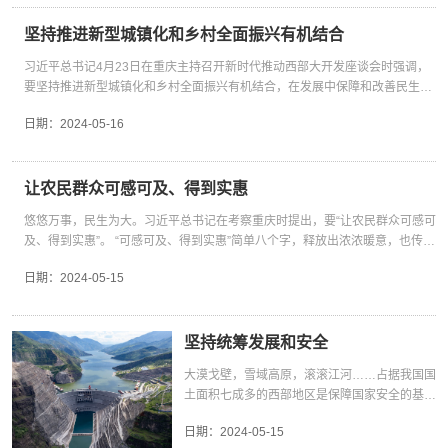
记重要讲话精神，从4月底开始，山东淄博第十
面大量繁复的工作。心不累，则是因为“‘渝快政’App上有个全市的一表通智能
把握“两大定位”的“四梁八柱”，持续迭代升级目
章，把殷殷嘱托落实到现代化新重庆建设全过程
批援藏工作组组织协调西藏自治区日喀则市昂仁
报表应用，以前一年要报上百张表，现在只需要报12张”。 从上百张报表到12
坚持推进新型城镇化和乡村全面振兴有机结合
标体系工作体系，纵深推进现代化新重庆建设。
各领域各方面，全力推动总书记殷殷嘱托在重庆
县29名医务人员到淄博市第一医院开展妇产妇
张，从“键对键”到“面对面”，减掉的是形式主义的桎梏，涵养的是求真务实的作
重庆干部肩上的责任是沉甸甸的。市委六届五次
大地落地生根、开花结果。建设现代化新重庆，
习近平总书记4月23日在重庆主持召开新时代推动西部大开发座谈会时强调，
幼等内容的培训。 同时，为全面提升昂仁县基
风，营造的是实干担当的氛围。 总书记强调，“为基层减负要明确权责，不能
全会部署了一批牵引性、战略性、关键性重点举
要把握殷殷嘱托的深刻内涵。“奋力谱写中国式
要坚持推进新型城镇化和乡村全面振兴有机结合，在发展中保障和改善民生。
层医疗服务水平，淄博援藏工作组近期还将围绕
什么事都压给基层，基层该承担哪些工作，要把职责事项搞清楚。” 一句“不能
措，是建设现代化新重庆的全新“施工图”。蓝图
现代化重庆篇章”是现代化新重庆建设的总纲领
深入贯彻落实习近平总书记重要讲话精神，西部各省份要切实做好统筹新型城
“补短板、打基础、强队伍”目标，推进当地乡镇
什么事都压给基层”，是对基层干部的理解、支持和厚爱；一句“要把职责事项
已绘就，奋楫正当时。各级各部门要全面贯彻新
总遵循，“两大定位”极大彰显了西部地区在全国
日期：
2024-05-16
镇化和乡村全面振兴这篇大文章，促进城乡之间良性互动、融合发展，为新时
卫生院标准化提升改造和高海拔牧区村居巡诊全
搞清楚”，是对基层工作的规划、梳理和分解。 从“始终记挂”到“条分缕析”，总
时代党的建设总要求，不断锤炼提升党员干部特
改革发展稳定大局中的重要地位，更加凸显了重
代形成西部地区高质量发展新格局贡献力量。 以县域为抓手促进城乡融合，在
覆盖。 淄博第十批援藏工作组领队、昂仁县委
书记对基层减负的关注，对重庆工作的关心，始终如一。五年前，同样是在重
别是领导干部的政治能力，保持奋进者姿态，激
庆在国家高质量发展版图中的独特作用，是总纲
发展中保障和改善民生 在这次座谈会上，习近平总书记强调，发展各具特色的
常务副书记朱凯说：“我们将把座谈会精神落实
庆，总书记嘱咐“让基层干部从繁文缛节、文山会海、迎来送往中解脱出来”。
发创造性张力，在“五个新”奋斗目标的基础上，
领总遵循的关键支撑。立足新定位，扛起新使
县域经济，培育一批农业强县、工业大县、旅游名县，促进农民群众就近就业
让农民群众可感可及、得到实惠
落地落细，以扎实工作推动汉藏一家亲，铸牢中
为了让基层干部解脱出来，重庆进行了很多探索。比如，建立“四清单一目
重点打造“六个区”，突出“实”字当头，坚持实干
命，就要紧扣国家所需、重庆所能、群众所盼、
增收，因地制宜推进城镇化进程。 县域是枢纽，一头连着城市，一头连着乡
华民族共同体意识。” 全面建成社会主义现代化
录”，明确各个社区的服务事项。伍成莉所在的民主村社区，依法履行职责33
为先、实绩说话、实效交卷，扎实推动全会部署
未来所向，系统把握“两大定位”的“四梁八柱”，
悠悠万事，民生为大。习近平总书记在考察重庆时提出，要“让农民群众可感可
村，是构建新型城乡关系，推进新型城镇化和乡村全面振兴有机结合的关键一
强国，一个民族也不能少。 牢记习近平总书记
项，社区工作负面清单28项，每一条每一项都很清晰。人按清单干，事按目录
的各项任务见行见效。 扛起新使命，谱写新篇
持续迭代升级目标体系工作体系，分阶段纵深推
及、得到实惠”。 “可感可及、得到实惠”简单八个字，释放出浓浓暖意，也传递
环。 重庆社会科学院助理研究员万凌霄表示，加快推进以县城为载体的新型城
嘱托，宁夏回族自治区千方百计增加城乡居民收
办，在科学划分的权责下，各司其职、各尽其责，放下包袱、轻装上阵。 正因
章。我们要更加紧密地团结在以习近平同志为核
进现代化新重庆建设，坚决做到“总书记有号
出鲜明指向。什么是农民群众关心的重点实事？就是他们日思夜想的事情，就
镇化，要将县域作为城乡融合发展的重要支点，从产业发展、公共服务、体制
入，让老百姓的钱袋子更鼓、获得感幸福感更
如此，伍成莉才有底气告诉总书记，“因此，我有更多时间服务群众。去的次数
心的党中央周围，以感恩之心、爱戴之情、奋斗
日期：
2024-05-15
令、党中央有部署，重庆见行动”。建设现代化
是那些困扰他们的急难愁盼。不顾农民群众实际所需、内心所想，好高骛远、
机制等多方面协同发力，提升县城产业承载能力和人口集聚能力。 县域强不
足；新疆维吾尔自治区以增进团结、凝聚人心为
多了，服务时间长了，居民就会更认可，自己也很有成就感。” 伍成莉的经历
之志，锚定目标、锐意进取、久久为功，纵深推
新重庆，要把重点任务作为有效抓手。总书记视
盲目蛮干，或者把说了当作干了、把干了当作干成了的事，都算不上实事。 建
强，关键看产业。 农业农村部会同财政部实施农业产业融合发展项目，支持西
出发点和着力点，以稳定确保发展、以发展促进
启示我们，对基层干部，既要给“过河”的任务，又要解决“桥”和“船”的问题。重
进现代化新重庆建设展现新气象、取得新业绩，
察重庆发表的重要讲话、作出的重要指示，思想
设现代化新重庆，最艰巨最繁重的任务在农村，最大的潜力和后劲也在农村。
部地区建设陕西陕茶、重庆柠檬、贵州中药材等96个优势特色产业集群。 陕
稳定…… 共居共学、共建共享、共事共乐，西
庆开发“一表通”应用，就是要构建数据通道和共享机制，变“找基层要数据”为
全力推动习近平总书记殷殷嘱托在重庆大地落地
深邃、意涵高远、博大精深，为我们提供了根本
这种“艰巨”“繁重”与“潜力”“后劲”之间的差距，正是努力的方向。 那么，聚焦现
坚持统筹发展和安全
西省社会科学院助理研究员谈润卿说，各地结合地域资源优势打造强县特色产
部地区各族群众将更加公平享受到改革发展的成
“在系统取数据”，以治理增效推动基层减负。 重庆的“桥”和“船”，就是强化数字
生根、开花结果。
遵循。《意见》全面贯彻落实总书记殷殷嘱托，
阶段农民群众需求强烈、能抓得住、抓几年就能见到成效的重点实事，重庆怎
业，不仅为县级经济发展提供有力支撑，还将促进周边农民群众就近就业增
果，中华民族共同体意识越铸越牢。 守望相助
赋能，形式做“减法”，效率做“加法”，效果做“乘法”。汇集的数据没少，但干部
大漠戈壁，雪域高原，滚滚江河……占据我国国
部署了一批牵引性、战略性、关键性重点举措，
么做？开展“四千行动”，用扎扎实实的每一步，探索重庆“三农”高质量发展新路
收，成为富民产业。 如今，在西部地区，越来越多县域特色产业正在造福当地
结同心 习近平总书记强调，要“全面准确贯彻党
的压力减了，工作的实绩多了。这是“松绑”的有效方法，减负的可行路径，值
土面积七成多的西部地区是保障国家安全的基
是建设现代化新重庆的全新施工图。各级各部门
子。 围绕重点实事，重庆步履不停。从“多规合一”编制实用性村庄规划，一体
百姓：甘肃临夏市的百益亿农国际鲜花港日产鲜花18万枝走出国门，带动当地
的民族政策，加快建设互嵌式社会结构和社区环
得提炼、推广。 “忙正事，再苦再累也不怕”。减负的获得感，正在逐步转变为
石。 4月23日下午，习近平总书记在重庆主持召
要迅速行动、狠抓落实，着力建设西部地区高质
推进路、水、电、讯、物流“五网”建设，到实施农村“厕所革命”“污水革命”“垃圾
就业；重庆巫溪县的烤鱼文化让当地烤鱼店铺生意更加红火；总人口只有4万
境，促进各族群众交往交流交融”。 白族民居墙
日期：
2024-05-15
基层干部的使命感，变成建设新重庆的责任感，激励着大家越干越想干。
开新时代推动西部大开发座谈会并发表重要讲话
量发展先行区、内陆开放国际合作引领区、全面
革命”，深化“五清理一活动”，持续提升人居环境舒适度，再到提升农村公共服
多人的陕西省汉中市留坝县迎来旅游热，当地居民依靠民宿和农家乐吃上了“旅