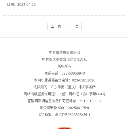
境准入管理，审批“两高”项目同比下降60％；重
民共同富裕，是中国式现代化建设的题中之义，
从开放末梢走向前沿，迫切需要一个综合枢纽来
局中赋予重庆新的时代使命和战略定位，标定了
市梁平区境内的梁开高速重庆段（无人机照
日期：
2024-04-29
庆出台2024年夏秋季“治气”攻坚工作方案，进一
也是解决城乡发展不平衡、农村发展不充分问题
辐射引领。 “内陆开放综合枢纽”的新定位，传递
重庆在中国式现代化发展全局中的历史定位，指
片）。新华社记者 唐奕 摄占全国1.9%的国土面
步聚焦夏秋季污染减排，推动PM2．5和臭氧污
的内在要求。全市上下要坚决贯彻落实习近平总
出中央对重庆“带头开放、带动开放”的殷切期
明了重庆在新时代新征程上的奋斗坐标，为重庆
积，产出超6%的地区生产总值，成渝地区双城
染协同治理……西部各地保持力度、延伸深度、
书记“大力推进城乡融合发展”等重要指示要求，
望，其目的是要进一步发挥重庆“承东启西、通
带来了乘势而上跨越发展的重大历史性机遇。全
经济圈为新时代大开发的区域一体化建设提供样
拓展广度，持续深入打好污染防治攻坚战。 这
在牢牢守住不发生规模性返贫底线的前提下，拿
江达海”的区位优势，在推动共建“一带一路”、长
上一页
下一页
市上下要满怀感恩之心、爱戴之情、奋斗之志，
本。 从陕西西安市中心出发，驱车30公里便抵
是2024年3月25日拍摄的重庆城市一景。新华
出创新思路，高质量推进新型城镇化建设，有力
江经济带、西部陆海新通道联动发展中“挑大
把学习宣传贯彻习近平总书记重要讲话重要指示
达咸阳。 “西安与咸阳一体化，将在关中城市群
社记者 王全超 摄 “在深化重点区域、重点领域
有效推进乡村全面振兴，着力写好城乡融合发展
梁”。 事实上，新时代推动西部大开发座谈会在
精神作为当前和今后一个时期的头等大事和首要
形成具有强劲驱动力的引擎，达到引领西北、辐
污染防治的过程中，要处理好重点攻坚和协同治
重庆篇章。 创新思路，要落子在城乡融合上。
重庆召开，本身就释放出强烈的信号。这是党的
政治任务，把思想和行动统一到习近平总书记视
射西部、服务全国的目标。”西安市发展改革委
理的关系，推动实现高质量保护、高质量发
城市与农村，不是非此即彼的关系，而是有机的
十八大后，习近平总书记首次主持召开西部大开
察重庆重要讲话重要指示精神上来，全面深刻把
副主任王凯说。 随着新能源汽车企业比亚迪落
中共重庆市委组织部
展。”西南财经大学中国西部经济研究院党委书
统一体、发展的共同体。推进城乡融合发展，要
发主题的座谈会，也是党的二十大后第八次召开
握习近平总书记对重庆贯彻落实党的二十大部署
户西安，一批企业落户西安周边地区，推动新能
中共重庆市委当代党员杂志社
记杨奇才说。 厚植高质量发展绿色底色 “大力推
立足“大城市、大农村”的市情，在进一步提升大
区域协调发展的专题会议。 前不久获批并公布
工作成绩的肯定勉励，全面深刻把握新征程上赋
源汽车产业集群加速崛起。 2022年4月20日，
动传统产业节能降碳改造，有序推进煤炭清洁高
城市的牵引带动能级上下足功夫。要继续完善
的《重庆市国土空间规划（2021—2035
版权所有
予重庆新的战略定位，全面深刻把握对重庆高质
工作人员在陕西西安比亚迪草堂工业园汽车总装
效利用”“完善生态产品价值实现机制和横向生态
“一区”和“两群”协同发展机制，以高能级的“一
年）》，明确重庆的城市性质是：直辖市之一、
量发展明确的重大任务，锚定新目标、扛起新使
联系电话：023-63856943
厂进行新能源汽车装配。新华社记者 刘潇 摄路
保护补偿机制”……座谈会上，习近平总书记为
区”，带动“两群”的双翼，振翅高飞。要做实做细
我国重要的中心城市、国家历史文化名城和国际
命、担当新任务、展现新气象、实现新作为，在
网不断延伸，产业加速聚集。西部多省份构筑起
本网职业道德监督电话：023-63853096
推动绿色发展指明方向。 生态环境问题归根结
“一县一策”，打好“特色牌”，推动山区库区强县
性综合交通枢纽城市。 而在城市功能上，重庆
加快构建现代化产业体系、全面深化改革扩大高
产业新构架，新能源、新材料、大数据等一批新
法律顾问：广东华商（重庆）律师事务所
底是发展方式和生活方式问题。要从根本上解决
富民，根据各区县发展特点和资源禀赋，差异化
“全国先进制造业基地、西部科技创新中心和对
水平对外开放、积极探索超大城市现代化治理新
兴产业渐成气候，形成产业集聚效应。 走进青
网络出版服务许可证：（署）网出证（渝）字第004号
生态环境问题，必须贯彻创新、协调、绿色、开
打造区县名片，如农业强县、工业大县、旅游名
外开放门户、长江上游航运中心等”的功能也得
路子、大力推进城乡融合发展、抓好大保护筑牢
海盐湖工业股份有限公司察尔汗厂区，盐田绵延
放、共享的发展理念，推动绿色低碳转型。而通
县，等等。要提升城镇综合承载能力，发挥好城
到了明确。 这些性质和定位，有的是着眼于西
互联网新闻信息服务许可证编号：50120180007
生态安全屏障、持续增进民生福祉、全面从严管
无边，采盐船游弋其间。当地用新技术将盐湖丰
过高水平保护，发展的新动能、新优势也在不断
镇对城乡融合的支撑作用，引导区县人口和产业
部，有的是着眼于全国，与中央对重庆作为“新
党治党持续提升党的领导力组织力等方面实现新
渝公网安备
富的矿产资源“吃干榨净”，由单一的钾元素开发
50011202504175号
塑造。 这是在西藏林芝市巴宜区拍摄的桃花
有序向区县城、中心镇聚集，让产业兴旺、生态
时代西部大开发重要战略支点、内陆开放综合枢
跃升，全面开创重庆各项事业发展新局面新气
转向镁、锂、钠、氯等元素的梯级开发和循环利
ICP备案：渝ICP备05005254号-1
（2024年4月1日摄，无人机照片）。新华社记
宜居、设施完备、特色鲜明的现代化城镇，成为
纽”的最新定位，显然是紧密相连的。 比如，内
象。感恩奋进、实干争先，奋力谱写中国式现代
用，初步形成覆盖正负极材料、电解液、锂电池
者 丁增尼达 摄 刚刚过去的三四月份，西藏林芝
人们幸福生活的聚居地。 创新思路，要体现在
陆开放综合枢纽与国际性综合交通枢纽城市、对
化重庆篇章，全市党员干部特别是各级领导干部
制造的锂电产业链。 产业握指成拳，城市加速