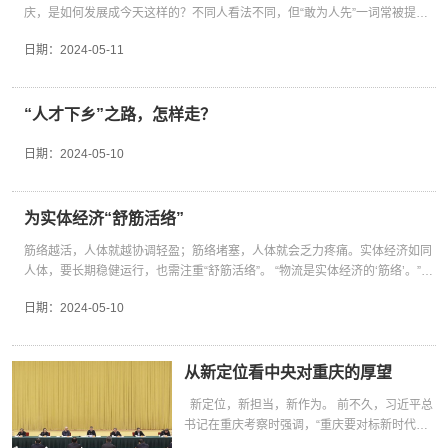
城乡和区域融合发展，必将为我国高质量发展注入持久动力。
说“越来越干旱，草原退化连牛羊都养不活了”。
感、获得感，提振各类经营主体对市场的预期、对未来的信心。 信心不会凭空
备和便利作为最大的需求，将基础设施的完善和
要步入高端化、多元化、低碳化发展快车道，进
庆，是如何发展成今天这样的？不同人看法不同，但“敢为人先”一词常被提
地制宜发展新质生产力，探索发展现代制造业和战略性新兴产业，布局建设未
支柱产业也正是如此，它不仅基础扎实、创新密集，而且关联性强、产业链
“习近平总书记提出筑牢国家生态安全屏障，就
生出，有行动才有结果。 重庆，对“自己人”的关心，是百余条优化营商环境的
优化作为最坚实的保障。 兴边富民，西部地区
一步为经济发展注入绿色动能。”中国石化西南
及。 敢为人先，“敢”是一种勇气、一种精神。作为一座城市，重庆素来不
来产业，形成地区发展新动能，定能在中国式现代化建设中不断谱写西部大开
长、带动力大，拥有作为主阵地的战略优势和现实资源。 在重庆，制造业是生
是强调西部地区在发展过程中要处理好人与自然
改革举措；对“自己人”的贴心，是“企业吹哨 部门报到”的服务质效；对“自己人”
在行动—— 内蒙古自治区推动民营企业进边
日期：
2024-05-11
石油局党委书记郭彤楼说。 雪域高原，中华水
缺“敢”。回首不远的过去，从1984年首创“工业品贸易中心”，开创全国批发市
发新篇章。
产力革新的最前沿。这种更新迭代，在汽车制造领域格外显著。 看一个例子
的关系，合理利用、有效保护自然，不仅要考虑
的热心，是以城市之名大力表彰各类优秀民营企业、企业家；对“自己人”的耐
疆，带动边境地区产业发展，农牧民就业增收；
塔。西部地区既是资源富集区，又是生态脆弱
场改革的先河，到2008年设立重庆两路寸滩保税港区，成为全国首个内陆保税
——为了解决传统汽车通信及计算能力薄弱等问题，长安汽车联手50多家伙伴
当前发展的需要，也要考虑大自然和后人的需
心，是通过创新信贷产品等金融手段，扶持“不完美”主体……以心换心，方增
云南省在全省沿边行政村（社区）推进现代化边
区，而且是长江、黄河、澜沧江等江河的发源
港区……这样敢为全国之先的例子，重庆还有很多。 今天，重庆作为中国
企业，推出超级数智汽车平台SDA。对行业而言，这是“软硬解耦、软软分离”
要。”北京林业大学生态文明研究院副院长杨朝
信心。 春天的绚烂，是繁花点缀出来的。再多下点力气、多给些滋养，为民营
境幸福村建设，推动边境村寨成为富边的样板、
地，肩负着筑牢国家生态安全屏障的重任，既关
内陆的特大城市、西部唯一的直辖市，如何继续以敢为人先的胆识与胸襟，在
“人才下乡”之路，怎样走？
平台化开发的率先实现；对产业而言，这是汽车“电动化、网联化、智能化”的
霞说。 在这次座谈会上，习近平总书记提到，
经济耕耘一片更加肥沃的生长土壤，让“自己人”在花季里尽情盛放，在发展中
稳边的示范、守边的屏障；西藏自治区发展边境
系到西部地区的可持续发展，也直接关系到中华
时代大潮中勇搏激流？习近平总书记视察重庆时的一句话，给了我们答案：重
深度融合；对产品而言，这是“充电5分钟、续航150公里”的性能突破。 一斑窥
加快推进重要生态系统保护和修复重大工程，打
彰显生机勃勃的模样。
乡村旅游，打造生态文明示范村镇新名片，引得
民族的永续发展。“下一步要坚持因地制宜、分
庆要以敢为人先的勇气，全面深化改革，扩大高水平对外开放。 全面深化
日期：
2024-05-10
豹，由小见大。以支柱产业的点上突破带动面上进步，以科技创新引领传统产
好“三北”工程三大标志性战役。 “科学治理，系
游客流连忘返。 团结和睦共处，共赴美好生
类实施，合理开发利用水资源。”宁夏水利厅水
改革，扩大高水平对外开放，二者都以“敢为人先”为前提。具体地说，前者是
业转型升级，正是发展新质生产力的破题之道。 支柱产业，“新”意何在？在于
统为要”。内蒙古自治区林业和草原局局长王肇
活。 深入贯彻落实习近平总书记重要讲话精
资源管理处副处长陈丹说。 东西双向奔赴 携手
刀刃向内，向改革要成效，利好企业和各类经营主体；后者则是以开放谋发
牢牢抓住科技创新这个“牛鼻子”。要谋长远，加快构建“416”科技创新布局，持
晟表示，将按照山水林田湖草沙一体化保护修复
神，西部地区把铸牢中华民族共同体意识作为新
产业协作 西部地区的高质量发展，离不开东西
展，将目光从巴渝一隅投射到全国乃至全球。 两者都不易，两者都要做，
为实体经济“舒筋活络”
续健全“33618”现代制造业集群体系。要善反思：企业有没有创新的能力，人
要求，聚焦主要风沙口、沙源区，构建多层次、
时代党的民族工作和民族地区各项工作的主线，
协作的强大助力。 座谈会上，习近平总书记指
非要有敢为人先的魄力不可。 有了“敢”的前提，也需要方法论。总书记为
才有没有创新的动力，科技成果如何从实验室走向“生产线”？ 当每个叩问创
全方位的生态防护网络，切实减轻风沙危害。
扎实推进民族团结进步事业，民族团结之花处处
筋络越活，人体就越协调轻盈；筋络堵塞，人体就会乏力疼痛。实体经济如同
出，创新跨地区产业协作和优化布局机制，有序
重庆指明了方法，如“坚持和落实‘两个毫不动摇’”、“积极融入全国统一大市场
新、指向未来的问号，都被一一拉直之时，就是重庆的支柱产业迸发强劲动能
在内蒙古乌梁素海湖面上，河湖湿地水环境保护
绽放。
人体，要长期稳健运行，也需注重“舒筋活络”。 “物流是实体经济的‘筋络’。”习
承接产业梯度转移。 国网能源研究院能源战略
建设”、“主动对接高标准国际经贸规则”，等等。这些清晰的方向与方法，指明
的时候，就是我们交出新质生产力亮眼成绩单的时候。
与修复技术研究团队成员乘坐快艇去采集湖水样
近平总书记在重庆国际物流枢纽园区考察时，再次用这一形象比喻，阐明了物
与规划研究所所长鲁刚认为，“双碳”目标下有必
了改革与开放的路径；重庆要做的，就是保持敢闯敢干的精气神，把要求落地
本（2023年9月15日摄，无人机照片）。新华
日期：
2024-05-10
流之于实体经济的意义。总书记如此重视物流，作为“五型”国家物流枢纽城
要推进“西电西用、产业西移”，以适应西部地区
见效。 “敢”字当头，果断行动。从打造“33618”现代制造业集群体系，构
社记者 连振 摄 筑牢国家生态安全屏障，既要做
市，重庆该如何吃透这个道理、办好这件大事？ 地里的蔬果熟了，快速运往市
新能源的大规模发展，新能源的巨大市场将带动
建“416”科创布局，到推动“三攻坚一盘活”，实施“双倍增”和“满天星”行动计
好重要生态系统保护和修复的增量，也要注重加
场，新鲜销售才有保障；零配件下了流水线，早点送去安装车间，装配销售才
相关产业向西部转移，同时产业转移也能促进新
划；从努力在西部地区带头开放、带动开放，到打造内陆国际物流枢纽和口岸
强森林草原防灭火能力等存量建设，守护好来之
能按期完成……“快”“早”，抢来的是时间，赢得的是效率。在这一过程中，运输
能源就地消纳。 东西协作，双向奔赴。 宁夏永
从新定位看中央对重庆的厚望
高地、高能级开放平台、国际一流营商环境样板城市，重庆一直勇敢尝试。如
不易的生态成果。 国家林草局有关负责人表
畅通是关键。 筋络通，运行顺，活力足。曾经，把汽车散件送达印尼工厂加
宁县闽宁镇，西北首个“绿电小镇”的集中式储能
今，在总书记的指引下，目标明确，方法明晰，重庆更敢于放开手脚、真抓实
示，将加大火源管控力度，深化隐患排查整治。
新定位，新担当，新作为。 前不久，习近平总
工，赛力斯至少要预留30天；而今，依托西部陆海新通道，运输时间缩减至18
电站施工现场一片火热。 “闽宁镇土地、电力资
干。 殷殷嘱托，春风化雨，重庆未来，光明可期。只要继续保持敢为人先
优化林区蓄水池、防火道路、阻隔系统等基础设
书记在重庆考察时强调，“重庆要对标新时代新
天。对于一家在海外实施生产及终端销售的企业来说，节省出来的“288个小
源丰富，2023年福建厦门与永宁县共建闽宁产
的魄力，勇于探索、唯实争先，大胆试、大胆闯，就一定能攻克堵点、卡点、
施布局，深化林草防火网络感知系统应用，提升
征程党的中心任务和党中央赋予的使命”“充分发