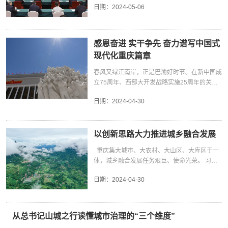
时”就是先机。 提升物流效能，畅通实体经济筋络，就是在为发展全局扩内
业园，引入福建大数据企业，加速闽宁镇产业升
难点，为高质量发展添活力、增动力。
日期：
2024-05-06
森林防火保障支撑能力。 深化重点区域、重点
挥比较优势、后发优势”“奋力打造新时代西部大
需、保供给，就是在帮企业发展减成本、抢先机，就是在给百姓生活增福祉、
级。”闽宁镇党委副书记田鹏说。 近年来，西部
领域污染防治 西部大开发战略实施以来，从重
开发重要战略支点、内陆开放综合枢纽”。 “战略
添便利。 为实体经济“舒筋活络”，重庆正努力做好“通道带物流、物流带经贸、
地区引入东部优质企业和资源，因地制宜发展新
点区域综合治理稳步开展，到退耕还林还草等重
支点”“综合枢纽”，两个关乎重庆发展新定位的关
经贸带产业”大文章。为此，加快建设完善现代物流体系，做好降本减负的这道
兴产业，电子信息、新能源、数字经济等特色产
点生态工程深入实施，再到绿色发展稳步推进，
键词，不仅寄托着中央的厚望，也升腾着重庆勇
考题，深谋提质增效的策略，才能持续为物流发展疗痛点、通堵点、解难点。
业如雨后春笋般“破土而出”，地区生产总值从
感恩奋进 实干争先 奋力谱写中国式
生态环境明显向好。长江干流、黄河干流全线达
当西部地区高质量发展排头兵、进击现代化国际
验收成效，要看规模总量，要看创新转化。数据最有说服力——今年一季度，
2019年的20.5万亿元增长至2023年的26.9万亿
现代化重庆篇章
到Ⅱ类水质；汾渭平原2023年PM2．5浓度较
大都市的雄心。 理解和把握重庆的新定位，需
重庆经西部陆海新通道运输货物5万标箱，同比增长39%；货值约92亿元，同
元，年均增长4.9%，高质量发展坚实迈进。 山
2019年下降18．8％……绿水青山间的民生福
要从战略和全局高度来综合考量。那么，中央对
春风又绿江南岸，正是巴渝好时节。在新中国成
比增长54%。物流便利化带来收获感——在“一箱到底”模式下，铁路箱直接上
海携手，互利共赢。 在东西部日益频密的联动
祉不断增强。 在黄河宁夏段，候鸟在滩涂上空
重庆寄予了怎样的厚望？ 先说“新时代西部大开
立75周年、西部大开发战略实施25周年的关键
货船、海运箱直接上火车，企业省去中间换箱环节，每个集装箱可节省1000
之下，西部地区加速走向“开放前沿”。 2023
飞翔（2024年3月1日摄，无人机照片）。新华
发重要战略支点”。在东部地区加快推进现代
节点，习近平总书记时隔5年再次亲临重庆视
元。 总书记这样勉励物流一线劳动者，“物流很重要，大家要继续努力”！龙门
年，云南与上海探索“上海企业+云南资源”“上海
社记者 王鹏 摄 此次，习近平总书记在座谈会上
化、发挥“龙头”作用，中部地区加快崛起、撑起
日期：
2024-04-30
察，主持召开新时代推动西部大开发座谈会，听
吊起降不停、卡车来往穿梭……物流口岸一处处繁忙的景象，释放着重庆通江
研发+云南制造”等“沪滇+N”协作模式，上海临港
强调，“深化重点区域、重点领域污染防治”，对
发展“脊梁”的同时，能否推动西部地区这一“腹
取市委和市政府工作汇报，为重庆发展把脉定
达海的发展活力。接下来，重庆要继续在智能化装备运用、智慧物流园区建设
经济发展（集团）有限公司与昆明经开区共建沪
持续改善生态环境质量提出新要求。 甘肃兰
地”大开发、形成新格局，至关重要。 作为西部
向、指路引航，充分彰显了习近平总书记对重庆
等方面加大投入，在硬件上为物流建设“强筋骨”；进一步优化顶层设计，通过
滇临港昆明科技城，将上海经验“打包”到云南。
州，曾因空气污染严重而被称为“卫星上看不到
地区的重要组成部分，重庆的地位十分突出，作
一以贯之的关心厚爱。习近平总书记发表的重要
以创新思路大力推进城乡融合发展
数字化改革推动物流系统互联互通、数据共享共用等，在软件上为经济发展“通
自西向东，从高原到海滨，山河壮美，源远流
的城市”。2013年以来，按照党中央的部署要
用无可替代，长期以来在西部大开发中扮演着
讲话、作出的重要指示，为新征程上重庆推进中
脉络”。 成绩夯实底气，机遇催人奋进。以物流升级为实体经济“舒筋活络”，正
长。东西部协作正以新面貌踏上新征程，为实现
求，兰州市通过治理燃煤污染源、挖潜工业源减
重庆集大城市、大农村、大山区、大库区于一
“重要战略支点”的角色。中央此番再度强调，无
国式现代化市域实践指明了前进方向、提供了根
当其时。
中国式现代化贡献新力量。 城市群加速崛起 引
排空间、加大扬尘污染管控力度等手段治理大气
体，城乡融合发展任务艰巨、使命光荣。 习近
疑是希望重庆在西部地区发挥更大作用，当好排
本遵循。全市上下要结合党的十八大以来习近平
领西部高质量发展 习近平总书记在座谈会上指
污染，空气质量得到阶段性提升。 兰州市生态
平总书记在重庆考察时，作出了“积极推进以县
头兵，做大经济总量、提高发展质量，更好支撑
总书记对重庆所作重要讲话和系列重要指示批示
出，大力推进成渝地区双城经济圈建设，积极培
日期：
2024-04-30
环境局局长刘世英表示，污染防治需要常抓不
（区）城为重要载体的新型城镇化建设”“依山就
引领西部地区高质量发展。 再说“内陆开放综合
精神，抓好一体学习、一体领会、一体贯彻，感
育城市群，发展壮大一批省域副中心城市，促进
懈。未来将认真落实习近平总书记重要讲话精
势发展生态特色农业”“学好用好‘千万工程’经验”
枢纽”。改革开放40多年来，我国形成了“经济特
恩奋进、实干争先，奋力谱写中国式现代化重庆
城市间基础设施联通、公共服务共享。 成渝地
神，在大气污染防治工作中，坚持问题导向、紧
“巩固拓展脱贫攻坚成果”等重要论述，为重庆加
区—沿海开放城市—沿海经济开放区—内地”逐
篇章。一步一履总关情，殷殷嘱托重千钧。习近
区，陆上，在建和已建成川渝间省际高速公路通
盯薄弱环节，持续擦亮“兰州蓝”名片。 宁夏
速推进城乡融合发展、助力乡村全面振兴，注入
步推进的对外开放格局。当前，内陆地区借助中
平总书记着眼以中国式现代化全面推进强国建
从总书记山城之行读懂城市治理的“三个维度”
道21条；水上，万州新田港、涪陵龙头港实现
2023年以来深入推进排污权改革，严格生态环
了强劲动力。 加快城乡融合发展，促进全体人
欧班列、西部陆海新通道等国际跨境大通道，正
设、民族复兴伟业，在新时代推动西部大开发大
铁路进港…… 这是2024年4月28日拍摄的重庆