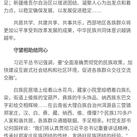
足；新疆维吾尔自治区以增进团结、凝聚人心为出发点和着
力点，以稳定确保发展、以发展促进稳定……
共居共学、共建共享、共事共乐，西部地区各族群众将
更加公平享受到改革发展的成果，中华民族共同体意识越铸
越牢。
守望相助结同心
习近平总书记强调，要“全面准确贯彻党的民族政策，加
快建设互嵌式社会结构和社区环境，促进各族群众交往交流
交融”。
白族民居墙上绘着山水花鸟，藏家小院里晾晒着白族扎
染，街道上傣族的宝葫芦、彝族的牛头饰品、纳西族东巴文
字彩绘交相辉映……在云南省大理白族自治州洱源县三营镇
郑家庄，汉、白、彝、藏、纳西、傣、傈僳7个民族170多户
人家和谐共居，各族群众通婚联姻、手足相亲。村党支部书
记何国祥说：“我们将认真贯彻习近平总书记重要讲话精神，
传承好郑家庄民族团结的传统，发扬好民族团结的经验。”