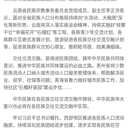
云南省民族宗教事务委员会党组成员、副主任李正洪表
示，面对全省民族人口分布格局持续向“大流动、大融居”深
化等新形势，云南将深入落实座谈会精神，持续实施好“枝繁
干壮”“幸福花开”“石榴红”等工程、各族青少年交流计划、各
族群众互嵌式发展计划、旅游促进各民族交往交流交融计划
等，促进各族群众交知心朋友、做和睦邻居、结美满姻缘。
交往交流交融，是增进民族团结、铸牢中华民族共同体
意识、推进中华民族共同体建设的必由之路。贵州省将少数
民族流动人口纳入城市流动人口服务管理体系，帮助解决就
业、就学、社保等问题；青海省着力做好城市民族工作，加
快社区“石榴籽家园”建设步伐……
中华民族在各民族交往交流交融中铸就，中华民族伟大
复兴也必将在各民族交往交流交融中实现。
牢记习近平总书记嘱托，西部地区推进各民族人口流动
融居，持续深化民族团结进步创建，逐步实现各民族在空