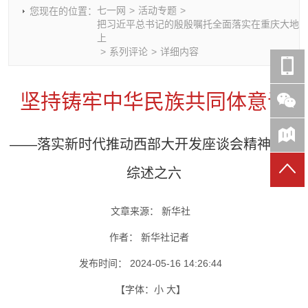
七一网
>
活动专题
>
您现在的位置：
时政要闻
党建动态
热点关注
红岩评论
把习近平总书记的殷殷嘱托全面落实在重庆大地
上
重庆市领导活动报道集
干部工作
学习思考
七一视频
>
系列评论
>
详细内容
干部任免
人才工作
党刊好文
七一文学
党建头条微信公众号
基层组织建设
理论武装
党务知识
坚持铸牢中华民族共同体意识
七一视角
作风建设
党史参阅
七一号
七一书院
——落实新时代推动西部大开发座谈会精神系列
综述之六
文章来源：
新华社
作者：
新华社记者
发布时间：
2024-05-16 14:26:44
【字体：
小
大
】