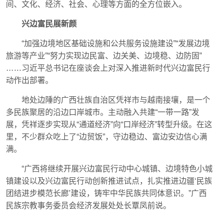
间、文化、经济、社会、心理等方面的全方位嵌入。
兴边富民展新颜
“加强边境地区基础设施和公共服务设施建设”“发展边境
旅游等产业”“努力实现边民富、边关美、边境稳、边防固”
……习近平总书记在座谈会上对深入推进新时代兴边富民行
动作出部署。
地处边陲的广西壮族自治区凭祥市与越南接壤，是一个
多民族聚居的沿边口岸城市。主动融入共建“一带一路”发
展，凭祥逐步实现从“通道经济”向“口岸经济”转型升级。在这
里，不少群众吃上了“边贸饭”，守边稳边、富边安边信心满
满。
“广西将继续开展兴边富民行动中心城镇、边境特色小城
镇建设以及兴边富民行动创新推进试点，扎实推进边疆‘民族
团结进步模范长廊’建设，铸牢中华民族共同体意识。”广西
民族宗教事务委员会经济发展处处长覃凤前说。