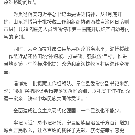
急难愁盼问题”。
为贯彻落实习近平总书记重要讲话精神，从4月底开
始，山东淄博第十批援藏工作组组织协调西藏自治区日喀则
市昂仁县29名医务人员到淄博市第一医院开展妇产妇幼等内
容的培训。
同时，为全面提升昂仁县基层医疗服务水平，淄博援藏
工作组近期还将围绕“补短板、打基础、强队伍”目标，推进
当地乡镇卫生院标准化提升改造和高海拔牧区村居巡诊全覆
盖。
淄博第十批援藏工作组领队、昂仁县委常务副书记朱凯
说：“我们将把座谈会精神落实落地落细，以扎实工作推动汉
藏一家亲，铸牢中华民族共同体意识。”
全面建成社会主义现代化强国，一个民族也不能少。
牢记习近平总书记嘱托，宁夏回族自治区千方百计增加
城乡居民收入，让老百姓的钱袋子更鼓、获得感幸福感更