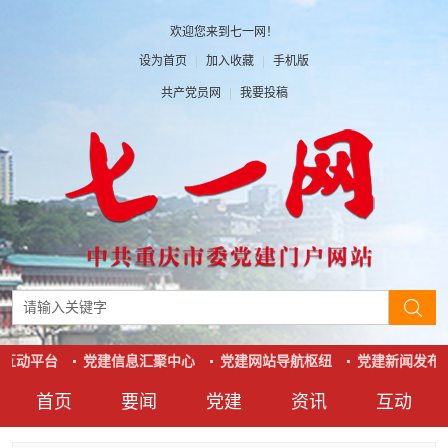
欢迎您来到七一网！
设为首页
|
加入收藏
|
手机版
共产党员网
|
我要投稿
互动平台
党建信息汇聚中心
党建网站导航枢纽
党建新闻发布
首页
要闻
党建
资讯
互动
要闻
党建
资讯
互动