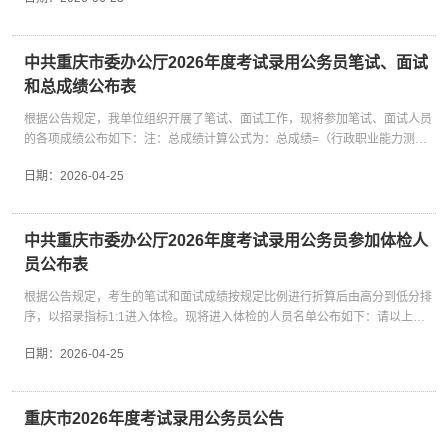
电话受理地点：中共重庆市委办公厅通讯地址：重庆市渝中区中山四路36号邮
编：400010联系电话：023-63895819（市纪委监委驻市委办公厅纪检监察
组）023-63896685（市委办公厅人事处）三、公示要求1.如对公示内容有异
议，请以书面、署名形式反映。2.反映人必须用真实姓名，反映情况要实事求
中共重庆市委办公厅2026年度考试录用公务员笔试、面试
是，真实、具体、敢于负责。不允许借机捏造事实，泄愤报复或有意诬陷，一
和总成绩公布表
经查实，将严肃处理。3.受理机构对反映人员和反映的情况严格保密。 附件：
根据公告规定，我单位组织开展了笔试、面试工作，现将参加笔试、面试人员
拟录用人员公示表 中共重庆市委办公厅 2026年6月23日附件拟录用人员公示
的各项成绩公布如下：注：总成绩计算公式为：总成绩=（行政职业能力测验
表序号招录单位职位名称姓名性别民族出生年月学历学位毕业院校所学专业工
成绩+申论成绩）÷2*50%+面试总成绩*50%中共重庆市委办公厅2026年4月
作单位准考证号符合职位要求的其他条件总成绩总成绩排名体检是否合格1重
日期：
2026-04-25
25日
庆市档案馆（参照）档案管理1潘天缘男汉族2000.06研究生管理学硕士山东理
工大学图书情报无6101807401519是76.4751是2重庆市档案馆（参照）档案
管理2王业勤女汉族2000.11研究生管理学硕士上海大学档案学无
中共重庆市委办公厅2026年度考试录用公务员参加体检人
6101801602130是77.0501是3重庆市档案馆（参照）综合管理张子一女汉族
2001.04研究生图书情报硕士安徽大学图书情报无6101806100814是76.5751
员公布表
是4重庆市档案馆（参照）档案信息化建设张宇馨女汉族2001.08研究生工程硕
根据公告规定，考生的笔试和面试成绩按规定比例进行折算后由高分到低分排
士四川大学软件工程无6101200304109是75.6001是5重庆市专用通信局（参
序，以招录指标1:1进入体检。现将进入体检的人员名单公布如下：请以上考
照）通信建设管理彭宇瑜女汉族2002.05研究生电子信息硕士重庆理工大学生
生于4月28日上午7时50分空腹准时到中共重庆市委机关文印中心（渝中区中
物医学工程（电子信息类）无6101800602607是77.5251是6重庆市专用通信
日期：
2026-04-25
山四路83附2号）集中，统一参加体检。并请做好体检准备工作。中共重庆市
局（参照）通信建设管理谭汶卓男土家族2001.12研究生工学硕士重庆大学计
委办公厅2026年4月25日
算机技术无6101803902405是75.5503是7重庆市保密技术保障中心（参照）
安全技术1郑 林男汉族2002.08大学理学学士中国农业大学数据科学与大数据
重庆市2026年度考试录用公务员公告
技术无6101801303101是75.5001是8重庆市保密技术保障中心（参照）安全
技术2代彦姿女汉族2004.05大学理学学士重庆文理学院数据科学与大数据技术