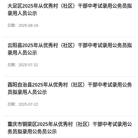
在地为重庆市辖区县；2. 学历条件：已取得国
大足区2025年从优秀村（社区）干部中考试录用公务员拟
民教育（包括全日制、自学考试、成人教育、网
录用人员公示
络教育、夜大、电大、函授）序列大专及以上学
历；3. 具有正常履行岗位职责所需的身体条件
日期：
2025-08-19
和工作能力；4. 能适应较长时间封闭勤务（每
月20天左右）和轮班制，需值夜班，并服从工
作安排。5. 有完整的人事档案，并能确保在试
云阳县2025年从优秀村（社区）干部中考试录用公务员拟
用期内将个人人事档案调入单位指定的人事档案
存放点。人事档案不得缺失学籍档案及政策规定
录用人员公示
的其他必备材料。6. 岗位具体要求详见附件
1。年龄计算截至2025年8月27日，如年龄18至
日期：
2025-07-22
30周岁，是指1994年8月28日至2007年8月27
日期间出生。（三）有下列情形之一的，不属于
招聘范围：1. 本人或家庭成员、主要社会关系
酉阳自治县2025年从优秀村（社区）干部中考试录用公务
人参加非法组织、邪教组织或者从事其他危害国
员拟录用人员公示
家安全活动的；2. 本人家庭成员或主要社会关
系人被判处刑罚或者正在接受调查的；3. 受过
日期：
2025-07-22
刑事处罚或者涉嫌违法犯罪尚未查清的；犯罪情
节轻微，人民检察院依法作出不起诉决定或者人
民法院依法免予刑事处罚的；4. 编造、散布有
重庆市铜梁区2025年从优秀村（社区）干部中考试录用公
损国家声誉、反对党的理论和路线方针政策、违
务员拟录用公务员公示
反国家法律法规信息的；5. 受过治安管理处罚
或者因吸毒、嫖娼、赌博受到处罚的；6. 被行