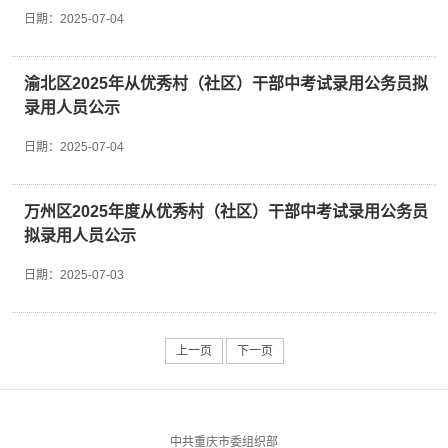
的，单位有权随时解除。9. 本次体能测试预计
日期：
2025-07-04
在高温时段进行，考生应充分知悉并理解，高温
天气可能对个人体能表现、身体状况及测试成绩
产生影响。请各位考生务必在报名前，严肃、客
渝北区2025年从优秀村（社区）干部中考试录用公务员拟
观地评估自身健康状况及对高温环境的耐受能
力。如存在基础性疾病（如心血管疾病、呼吸系
录用人员公示
统疾病等）、近期身体不适、或对高温环境敏
感、不耐受等情况，请慎重考虑是否报名。如报
日期：
2025-07-04
名参加本次招聘，即视为已充分了解并自愿承担
高温天气可能带来的相关风险（包括但不限于体
能表现下降、成绩不理想、身体不适等）。体测
万州区2025年度从优秀村（社区）干部中考试录用公务员
成绩以考生现场实际表现为准。考生因个人身体
拟录用人员公示
状况、对高温适应能力等因素导致体能测试成绩
未达标或表现不佳，应自行承担责任。不得以天
日期：
2025-07-03
气炎热或主办方安排不当等理由提出异议。三、
相关待遇聘用人员实行派遣制，合同期两年，其
中实习期6个月（含试用期2个月）。薪酬由基
本工资、层级工资、岗位绩效、津补贴构成。试
上一页
下一页
用期每月只发基本工资2330元及相关津补贴，
试用期满转正后月收入为3930-4230元（含“五
险一金”个人部分）＋加班工资（据实发放）＋
执勤补贴（根据勤务天数发放）。实习期满正式
中共重庆市委组织部
评定层级后，发放层级工资300-500元/月，平