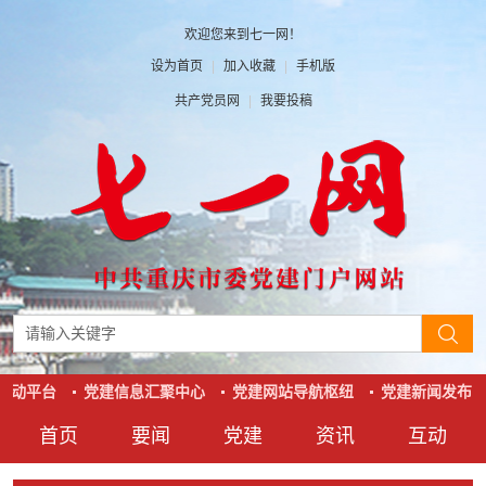
欢迎您来到七一网！
设为首页
|
加入收藏
|
手机版
共产党员网
|
我要投稿
互动平台
党建信息汇聚中心
党建网站导航枢纽
党建新闻发布窗
首页
要闻
党建
资讯
互动
要闻
党建
资讯
互动