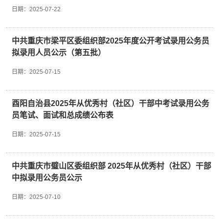
日期：
2025-07-22
政拘留、司法拘留或者收容教育的；7. 被吊销
律师、公证员执业证书的；8. 被开除公职、开
除军籍或者因违纪违规被辞退解聘的；9. 从事
警务辅助工作合同期未满擅自离职的；10. 被
中共重庆市梁平区委组织部2025年度公开考试录用公务员
依法列入严重失信主体名单的；11. 有较为严
拟录用人员公示（第五批）
重个人不良信用记录的；12. 重庆市公安机关
在职辅警或从辅警岗位离职不足2年的；13. 截
日期：
2025-07-15
止报名时未取得毕业证的全日制高校在读大学
生；14. 其他不适宜从事警务辅助工作的。
（四）下列人员在同等条件下优先招聘：1. 烈
酉阳自治县2025年从优秀村（社区）干部中考试录用公务
士遗属和因公牺牲的军人、人民警察、辅警的遗
员笔试、面试和总成绩公布表
属；2. 在职公安民警配偶；3. 退役军人、退
出国家综合性消防救援队伍的救援人员；4. 见
日期：
2025-07-15
义勇为人员；5. 公安类或者法学类专业毕业
生；6. 具有岗位所需的专业资质和专业技能的
人员。（五）注意事项1. 应聘人员须热爱公安
中共重庆市璧山区委组织部 2025年从优秀村（社区）干部
事业，愿意从事警务辅助工作。报考动机不纯、
随时可能弃考、不珍惜辅警工作随意离职的，请
中拟录用公务员公示
慎重考虑后再报考。应聘人员资格审查合格后，
在后续各个环节放弃的，将被公司纳入应聘人员
日期：
2025-07-10
黑名单。被纳入应聘人员黑名单的将在两年内失
去报考资格。2. 应聘人员应根据本人条件，严