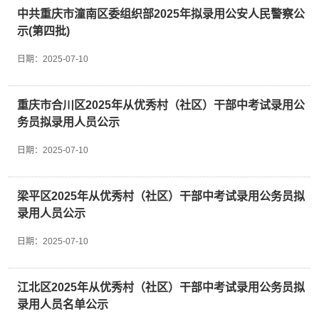
格按照各招聘岗位要求条件报名。任何时候发现
中共重庆市潼南区委组织部2025年拟录用公安人民警察公
应聘人员条件与岗位要求不符的，取消报考或聘
示(第四批)
用资格，后果由本人自负。3. 应聘人员应确保
报考信息真实、准确。如发现提供虚假信息的，
日期：
2025-07-10
取消报考资格。对伪造、变造有关证件、材料、
信息，骗取考试资格的，以及恶意报名、攻击报
名系统的，将按照相关规定严肃处理。4. 应聘
重庆市合川区2025年从优秀村（社区）干部中考试录用公
人员只能选择一个岗位报名，报名必须使用有效
务员拟录用人员公示
期内的二代居民身份证，且必须与考试时使用的
身份证一致。5. 应聘人员填报的联系电话、通
日期：
2025-07-10
讯地址应准确无误，确保能够及时联系本人。
6. 应聘人员在招聘任一环节有违规违纪问题
的，一经发现，取消应聘或者录用资格。7. 入
职后，飞驶特公司或用工单位将组织专项技能岗
梁平区2025年从优秀村（社区）干部中考试录用公务员拟
前培训，并支付相关费用，应聘者应在岗工作至
录用人员公示
少满1年，在岗不足1年离职的应承担违约金
（不超过培训费），不能接受者请慎重报名。
日期：
2025-07-10
8. 聘用人员在报考前，请先核实自己的人事档
案及本人、家庭成员、主要社会关系政历等情
况，确保符合上述条件方可报名。在试用期届满
江北区2025年从优秀村（社区）干部中考试录用公务员拟
前，如不能调取人事档案到指定保管地点或人事
录用人员名单公示
档案不完整的，将视为不符合录用条件，已录用