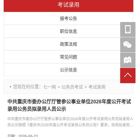
考试录用
时政要闻
党建动态
热点关注
红岩评论
重庆市领导活动报道集
干部工作
学习思考
七一视频
报考公告
干部任免
人才工作
党刊好文
七一文学
职位信息
党建头条微信公众号
基层组织建设
理论武装
党务知识
政策法规
七一视角
作风建设
党史参阅
七一号
常见问题
七一书院
公示信息
您现在的位置：
七一网
>
公务员考试
>
考试录用
中共重庆市委办公厅厅管参公事业单位2026年度公开考试
录用公务员拟录用人员公示
中共重庆市委办公厅厅管参公事业单位2026年度公开考试录用公务员拟录用人
员公示按照《重庆市2026年度公开考试录用公务员公告》要求，现将拟录用人
员予以公示。一、公示期2026年6月24日—2026年6月30日。二、受理地点及
日期：
2026-06-23