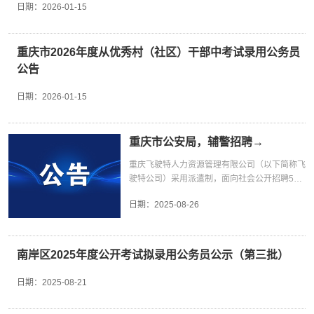
日期：
2026-01-15
无6101800604104是74.7001是
重庆市2026年度从优秀村（社区）干部中考试录用公务员
公告
日期：
2026-01-15
重庆市公安局，辅警招聘→
重庆飞驶特人力资源管理有限公司（以下简称飞
驶特公司）采用派遣制，面向社会公开招聘500
名工作人员，派往重庆市公安局从事警务辅助工
日期：
2025-08-26
作，现将有关事项公告如下：一、招聘职位及数
量招聘岗位、人数及条件详见《重庆飞驶特人力
资源管理有限公司派往重庆市公安局警务辅助岗
位工作人员招聘情况一览表》（以下简称《招聘
南岸区2025年度公开考试拟录用公务员公示（第三批）
情况一览表》）。二、招聘对象和报考条件
（一）具有中华人民共和国国籍，拥护中华人民
日期：
2025-08-21
共和国宪法，遵守国家法律法规，品行端正。
（二）报考条件1. 年龄18－30周岁，户籍所