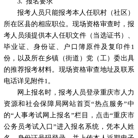
3.
报名要求
报考人员只能报考本人任职村（社区）
所在区县的相应职位。现场资格审查时，报
考人员须提供本人任职文件（当选证书）、
毕业证、身份证、户口簿原件及复印件
1
份，以及所在乡镇（街道）党（工）委出具
的推荐报考材料。现场资格审查地址及联系
电话
详
见附件
1
。
网上报名时，报考人员登录重庆市人力
资源和社会保障局网站
首页
“
热点服务
”
中
的
“
人事考试网上报名
”
栏目，点击
“
重庆市
公务员考试入口
”
进入报名系统，
凭本人姓
名、身份证号码登录，并上传本人近期电子