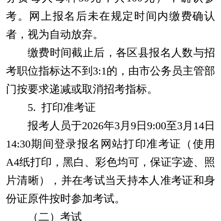
考。网上报名后未在规定时间内缴费确认
者，视为自动放弃。
缴费时间截止后，各区县报名人数与招
考职位指标达不到
3
:
1
的，由市公务员主管部
门按要求递减或取消招考指标。
5.
打印准考证
报考人员于
202
6
年
3
月
9
日
9:00
至
3
月
1
4
日
14
:30
期间登录报名网站打印准考证（使用
A4
纸打印，黑白、彩色均可，保证字迹、照
片清晰），并在考试当天持本人准考证和身
份证原件按时参加考试。
（二）考试