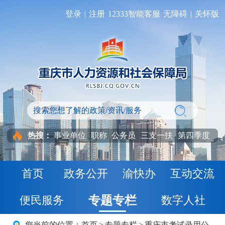
登录
|
注册
12333智能客服
无障碍
|
关怀版
热搜：
事业单位
职称
公务员
三支一扶
第四季度
首页
政务公开
渝快办
互动交流
专题专栏
便民服务
数字人社
您当前的位置：
首页
>
专题专栏
>
重庆市考试录用公