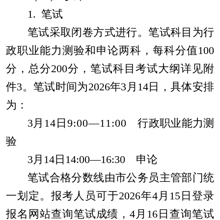
1.
笔试
笔试采取闭卷方式进行。笔试科目为行
政职业能力测验和申论两科，每科分值
100
分，总分
200
分，笔试科目考试大纲详见附
件
3
。笔试时间为
202
6
年
3
月
1
4
日，具体安排
为：
3
月
1
4
日
9:00—11:00
行政职业能力测
验
3
月
1
4
日
14:00—16:30
申论
笔试合格分数线由市公务员主管部门统
一划定。报考
人员
可于
202
6
年
4
月
1
5
日登录
报名网站查询笔试成绩，
4
月
1
6
日查询笔试