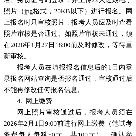
照片（
jpg
格式，
20KB
以下）进行报名。网
上报名时只审核照片，报考人员
应
及时查看
照片审核是否通过。如照片审核未通过，
须
在
202
6
年
1
月
27
日
18:00
前及时修改，等待重
新审核。
报考人员在填报报名信息后的
1
日内登
录报名网站查询是否报名通过，审核通过后
不能再修改任何报名信息。
4.
网上缴费
网上照片审核通过后，报考人员须在
20
26
年
2
月
1
日
9:00
前进行网上缴费（笔试考
务费每人每科
50
元，共
100
元），确认参