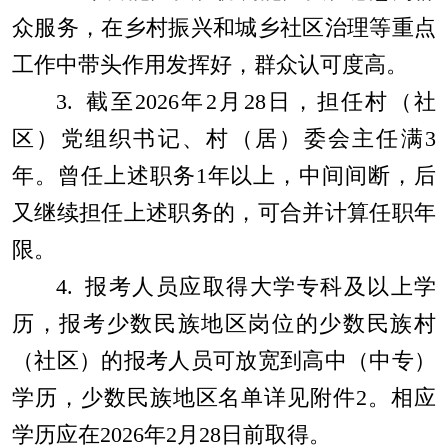
众服务，在乡村振兴和城乡社区治理等重点
工作中带头作用发挥好，群众认可度高。
3.
截至
202
6
年
2
月
2
8
日，担任村（社
区）党组织书记、村（居）委会主任满
3
年。曾任上述职务
1
年以上，中间间断，后
又继续担任上述职务的，可合并计算任职年
限。
4.
报考人员应取得大学专科及以上学
历
，
报考少数民族地区岗位的少数民族村
（社区）的报考人员可放宽到高中（中专）
学历，少数民族地区名单
详
见附件
2
。
相应
学历应
在
202
6
年
2
月
2
8
日前
取得。