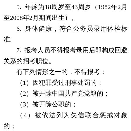
5.
年龄为
18
周岁至
4
3
周岁（
19
82
年
2
月
至
200
8
年
2
月期间出生）。
6.
身体健康，符合公务员录用体检标
准。
7.
报考人员不得报考录用后即构成回避
关系的招考职位。
有下列情形之一的，不得报考：
（
1
）因犯罪受过刑事处罚的；
（
2
）被开除中国共产党党籍的；
（
3
）被开除公职的；
（
4
）被依法列为失信联合惩戒对象
的；