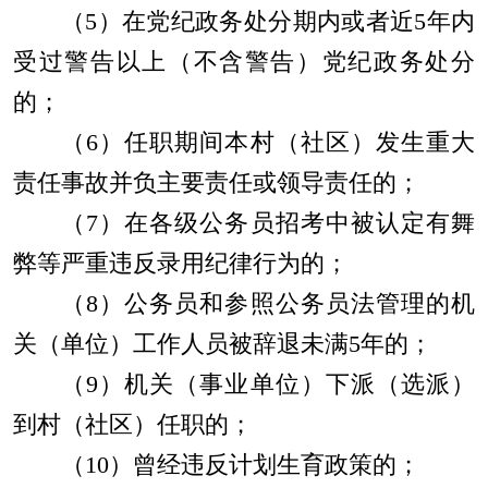
（
5
）在党纪
政务
处分期内或者近
5
年内
受过警告以上（不含警告）党纪
政务
处分
的；
（
6
）任职期间本村（社区）发生重大
责任事故并负主要责任或领导责任的；
（
7
）在各级公务员招考中被认定有舞
弊等严重违反录用纪律行为的；
（
8
）公务员和参照公务员法管理的机
关（单位）工作人员被辞退未满
5
年的；
（
9
）机关（事业单位）下派（选派）
到村（社区）任职的；
（
10
）曾经违反计划生育政策的；