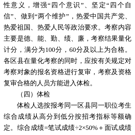
性意义，增强
“
四个意识
”
、坚定
“
四个自
信
”
、做到
“
两个维护
”
，热爱
中国共产党、
热爱祖国、热爱人民等政治要求。考察内容
主要是德、能、勤、绩、廉，考察结果量化
计分，满分为
100
分，
60
分及以上为合格。
各区县在量化考察的同时，应按有关规定对
考察对象的报名资格进行复审，考察及资格
复审合格的人员方能进入体检。
（四）体检
体检人选按报考同一区县同一职位考生
综合成绩从高分到低分按招考指标等额确
定。综合成绩
=
笔试成绩
÷2×50%
＋面试成绩