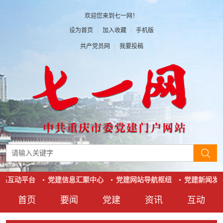
欢迎您来到七一网！
设为首页
|
加入收藏
|
手机版
共产党员网
|
我要投稿
系互动平台
党建信息汇聚中心
党建网站导航枢纽
党建新闻发
首页
要闻
党建
资讯
互动
要闻
党建
资讯
互动