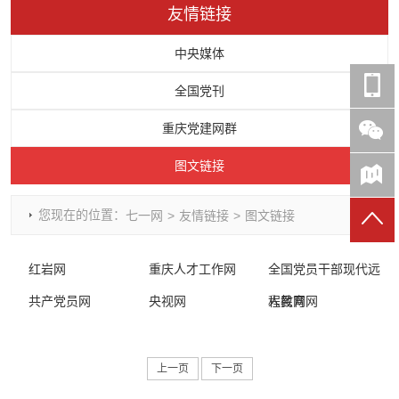
友情链接
时政要闻
党建动态
热点关注
红岩评论
重庆市领导活动报道集
干部工作
学习思考
七一视频
中央媒体
干部任免
人才工作
党刊好文
七一文学
全国党刊
党建头条微信公众号
基层组织建设
理论武装
党务知识
重庆党建网群
七一视角
作风建设
党史参阅
七一号
图文链接
七一书院
您现在的位置：
七一网
>
友情链接
>
图文链接
红岩网
重庆人才工作网
全国党员干部现代远
共产党员网
央视网
程教育网
人民网
上一页
下一页