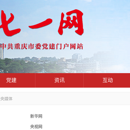
党建
资讯
互动
党群
党建动态
热点关注
红岩评论
中央媒体
干部工作
学习思考
七一视频
人才工作
党刊好文
七一文学
新华网
基层组织建设
党务知识
党建头条微信公众号
央视网
作风建设
党史参阅
七一号