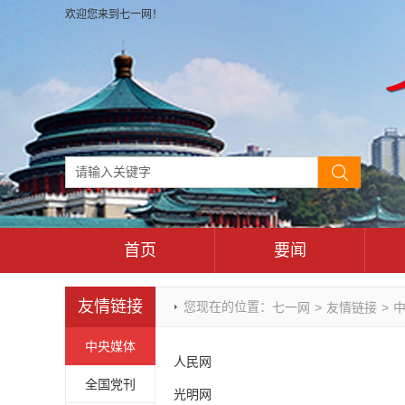
欢迎您来到七一网！
首页
要闻
时政要闻
友情链接
您现在的位置：
七一网
>
友情链接
>
重庆市领导活动报道集
干部任免
中央媒体
人民网
理论武装
全国党刊
光明网
七一视角