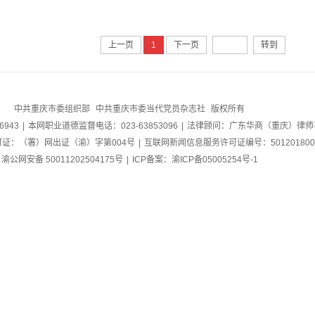
七一书院
上一页
1
下一页
转到
中共重庆市委组织部
中共重庆市委当代党员杂志社
版权所有
6943
|
本网职业道德监督电话：023-63853096
|
法律顾问：广东华商（重庆）律师
证：（署）网出证（渝）字第004号
|
互联网新闻信息服务许可证编号：501201800
渝公网安备
50011202504175号
|
ICP备案：渝ICP备05005254号-1