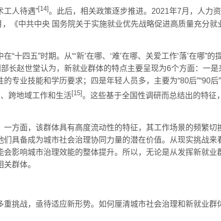
[14]
工人待遇”
。此后，相关政策逐步推进。2021年7月，人力
9月，《中共中央 国务院关于实施就业优先战略促进高质量充分
“十四五”时期。从“‘新’在哪、‘难’在哪、关爱工作‘落’在哪
副部长赵世堂认为，新就业群体的特点主要呈现为6个方面：一
的专业技能和学历要求；四是年轻人员多，主要为“80后”“90
[15]
业、跨地域工作和生活
。这些基于全国性调研而总结出的特征
。一方面，该群体具有高度流动性的特征，其工作场景的频繁切
他们具备成为城市社会治理协同力量的潜在价值。从现实挑战来
能会影响城市治理效能的整体提升。所以，无论是从发挥新就业
相关群体。
多重挑战，亟待适应新形势。如何厘清城市社会治理和新就业群