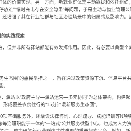
群体的价值实现。另一方面，新就业群体需主动靠拢和依托组织
停放难”“错时充电存在安全隐患”等问题，于是主动与物业管理
，还增强了其在行业社群与社区治理场景中的归属感及影响力。
理的实践探索
站，但并非所有驿站都能有效发挥作用。因此，有必要以典型个
暖新服务生态圈”的惠民举措之一，旨在通过政策资源下沉、信息平
能。
营阶段，驿站以“政府主导—驿站运营—多元协同”为总体架构，构建
阵，形成覆盖衣食住行的“15分钟暖新服务生态圈”。
0项基础服务外，还增设法律咨询、心理疏导、赋能培训等N项特
总等治理职能于一体的“一站式”公共服务微型中心，也成为人力
体关注，成为破解新就业群体共性难题的重要探索平台。例如，新