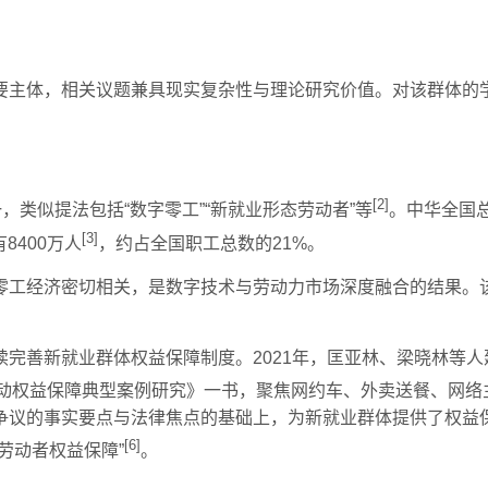
要主体，相关议题兼具现实复杂性与理论研究价值。对该群体的
[2]
，类似提法包括“数字零工”“新就业形态劳动者”等
。中华全国总
[3]
8400万人
，约占全国职工总数的21%。
零工经济密切相关，是数字技术与劳动力市场深度融合的结果。
完善新就业群体权益保障制度。2021年，匡亚林、梁晓林等人
劳动权益保障典型案例研究》一书，聚焦网约车、外卖送餐、网络
议的事实要点与法律焦点的基础上，为新就业群体提供了权益保
[6]
劳动者权益保障”
。