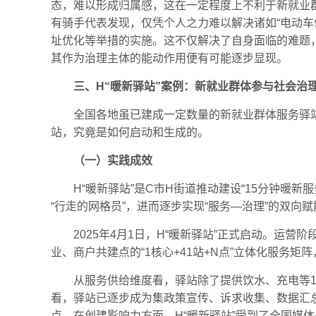
态，难以形成归属感，这在一定程度上不利于新就业
有骑手代表发现，仅凭个人之力难以解决诸如“电动车
址优化等举措的实施。这不仅解决了自身面临的难题
其作为治理主体的能动作用便有可能逐步显现。
三、H“暖新驿站”案例：新就业群体参与社会治
全国各地虽已建成一定数量的新就业群体服务驿
站，究竟是如何启动和生成的。
（一）实践成效
H“暖新驿站”是C市H街道推动建设“15分钟
“行走的网格员”，进而逐步实现“服务—治理”的双向赋
2025年4月1日，H“暖新驿站”正式启动。运
业、商户共建点的“1核心+41站+N点”立体化服务矩
从服务供给维度看，驿站除了提供饮水、充电等1
看，驿站已逐步成为集政策宣传、诉求收集、数据汇
点。在创建影响力方面，H“暖新驿站”受到了全国媒