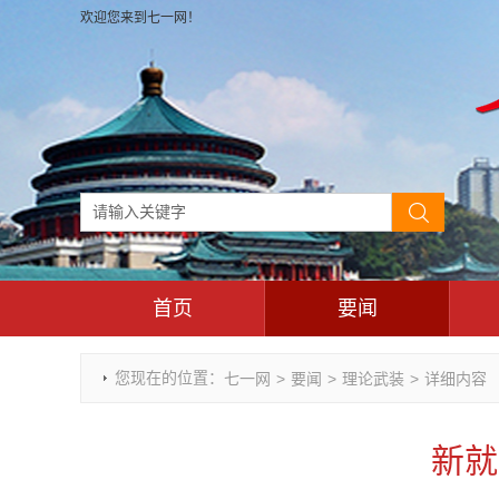
欢迎您来到七一网！
首页
要闻
时政要闻
您现在的位置：
七一网
>
要闻
>
理论武装
>
详细内容
重庆市领导活动报道集
干部任免
新就
理论武装
七一视角