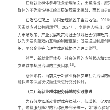
在新就业群体参与社会治理层面，王星指出，应
群体的不确定性特征给基层治理带来挑战，而其自身
在治理框架上，协同治理被置于重要地位。201
[9]
因素以应对公共问题”
。2024年，李鹏等人指出
力市场政策、产业发展政策与社会领域社会保障政策
认为需要构建双向互动的制度框架：既要通过制度创
[8]
织、平台企业等治理主体形成协同治理网络
。
然而，新就业群体参与社会治理的应然状态和实
[11]
参与城市基层治理的主要因素
。
总体来看，当前关于新就业群体参与社会治理的
能保障等深层次议题还未进行充分探讨。
（二）新就业群体服务阵地的实践推进
为有效发挥新就业群体在稳就业、保增长、促发
中。这些服务阵地的名称虽未完全统一，如“暖心驿站