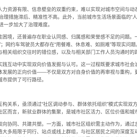
人力资源有限、信息壁垒的双重约束，难以实现对城市空间与动
导致治理措施滞后、精准性不高。此外，当前城市生活场景面临的“
，进一步加大了治理难度。
性困境，还普遍存在职业认同感、归属感和荣誉感不足的问题。
”；网约车驾驶员大都存在“用餐难、休息难、如厕难”等现实问
与相关组织交往时的错位感，以及与相关部门工作人员沟通时的
实践互动中实现双向价值发掘与认可。这一过程既要求城市社会
体发展的正向价值——不仅是双方对自身价值的再审视与重构，
城市提供了可行路径。
互构关系，亟须通过“社区调动参与、群体依托组织”模式实现双
社区而言，新就业群体的集聚，是城市社区活力、区位价值和城
双向协同、共建共塑。一方面，城市社区组织需主动作为，通过
络大多局限于同行、站点或线上群组，与社区居民之间的深度互动