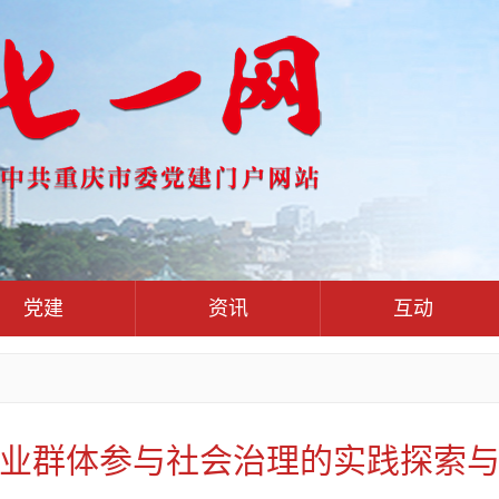
党建
资讯
互动
党群联
党建动态
热点关注
红岩评论
干部工作
学习思考
七一视频
人才工作
党刊好文
七一文学
业群体参与社会治理的实践探索
基层组织建设
党务知识
党建头条微信公众号
作风建设
党史参阅
七一号