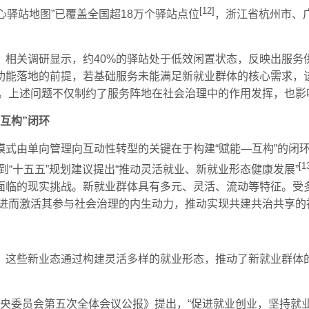
[12]
心驿站地图”已覆盖全国超18万个驿站点位
，浙江省杭州市、
。相关调研显示，约40%的驿站处于低效闲置状态，反映出服务
功能落地的前提，若基础服务未能满足新就业群体的核心需求，
困境。上述问题不仅制约了服务阵地在社会治理中的作用发挥，也
互构”闭环
由单向管理向互动性转型的关键在于构建“赋能—互构”的闭环机制
[1
“十五五”规划建议提出“推动灵活就业、新就业形态健康发展”
面临的现实挑战。新就业群体具有多元、灵活、流动等特征。受
”，进而激活其参与社会治理的内生动力，推动实现共建共治共享
这些新业态通过构建灵活多样的就业形态，推动了新就业群体的规
八届中央委员会第五次全体会议公报》提出，“促进就业创业，坚持