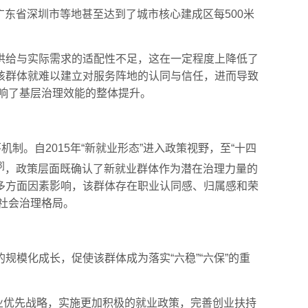
广东省深圳市等地甚至达到了城市核心建成区每500米
供给与实际需求的适配性不足，这在一定程度上降低了
该群体就难以建立对服务阵地的认同与信任，进而导致
影响了基层治理效能的整体提升。
。自2015年“新就业形态”进入政策视野，至“十四
3]
，政策层面既确认了新就业群体作为潜在治理力量的
多方面因素影响，该群体存在职业认同感、归属感和荣
的社会治理格局。
模化成长，促使该群体成为落实“六稳”“六保”的重
就业优先战略，实施更加积极的就业政策，完善创业扶持