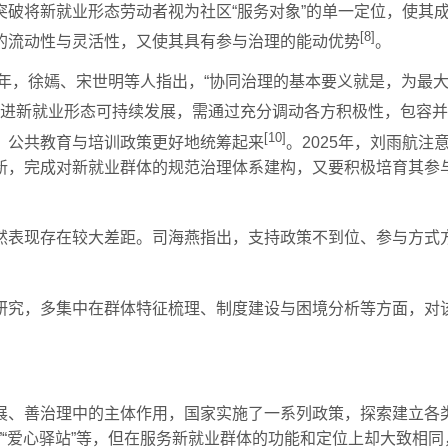
突破将新就业形态劳动者视为社区“服务对象”的单一定位，使其
[8]
的流动性与灵活性，又使其具有参与治理的能动优势
。
6年，徐嫣、宋世明等人指出，“协同治理的基本要义就是，为最
，促进新就业形态可持续发展，需通过充分调动各方积极性，包容
[10]
、公共教育与培训政策更好地统筹起来
。2025年，刘雨航
新，完成对新就业群体的规范治理体系建构，又要积极培育其参
然表现存在较大差距。司海燕指出，支持政策不到位、参与方式
研究，多集中在群体特征梳理、制度建设与困境分析等方面，对
展、善治理中的主体作用，国家实施了一系列政策，探索建立各
”“爱心驿站”等，但在服务新就业群体的功能和定位上却大致相