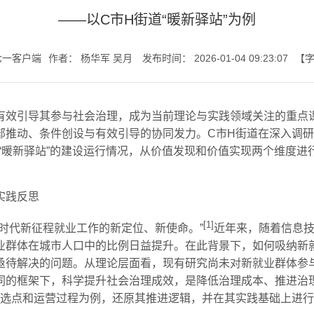
——以C市H街道“暖新驿站”为例
七一书院
七一客户端
作者：
杨华军 吴月
发布时间：
2026-01-04 09:23:07
【
有效引导其参与社会治理，成为当前理论与实践领域关注的重点
部推动、条件创设与有效引导的协同发力。C市H街道在深入调研
“暖新驿站”的建设运行情况，从价值发现和价值实现两个维度
实践反思
[1]
时代新征程就业工作的新定位、新使命。”
近年来，随着信息
业群体在城市人口中的比例日益提升。在此背景下，如何吸纳新
亟待解决的问题。从理论层面看，现有研究尚未对新就业群体参
同的框架下，科学提升社会治理成效，是降低治理成本、推进治
站”）选点和运营过程为例，还原其推进逻辑，并在其实践基础上