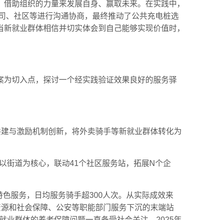
，借助组织的力量来发展自身、赢取未来。在实践中，
公司、社区等进行沟通协商，最终推动了公共充电桩选
当新就业群体相信并切实体会到自己能够实现价值时，
案为切入点，探讨一个经实践验证效果良好的服务驿
台共建与激励机制创新，将外卖骑手等新就业群体转化为
起以街道为核心，联动41个社区服务站，拓展N个企
色服务，日均服务骑手超300人次。从实际成效来
资源和社会保障、公安等职能部门服务下沉的末端站
就业群体的养老保障问题一直备受社会关注。2025年