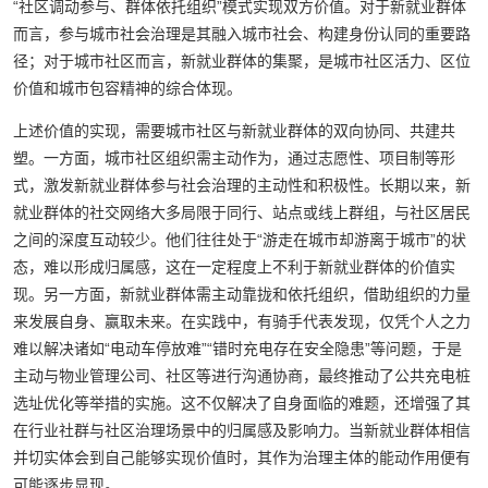
“社区调动参与、群体依托组织”模式实现双方价值。对于新就业群体
而言，参与城市社会治理是其融入城市社会、构建身份认同的重要路
径；对于城市社区而言，新就业群体的集聚，是城市社区活力、区位
价值和城市包容精神的综合体现。
上述价值的实现，需要城市社区与新就业群体的双向协同、共建共
塑。一方面，城市社区组织需主动作为，通过志愿性、项目制等形
式，激发新就业群体参与社会治理的主动性和积极性。长期以来，新
就业群体的社交网络大多局限于同行、站点或线上群组，与社区居民
之间的深度互动较少。他们往往处于“游走在城市却游离于城市”的状
态，难以形成归属感，这在一定程度上不利于新就业群体的价值实
现。另一方面，新就业群体需主动靠拢和依托组织，借助组织的力量
来发展自身、赢取未来。在实践中，有骑手代表发现，仅凭个人之力
难以解决诸如“电动车停放难”“错时充电存在安全隐患”等问题，于是
主动与物业管理公司、社区等进行沟通协商，最终推动了公共充电桩
选址优化等举措的实施。这不仅解决了自身面临的难题，还增强了其
在行业社群与社区治理场景中的归属感及影响力。当新就业群体相信
并切实体会到自己能够实现价值时，其作为治理主体的能动作用便有
可能逐步显现。