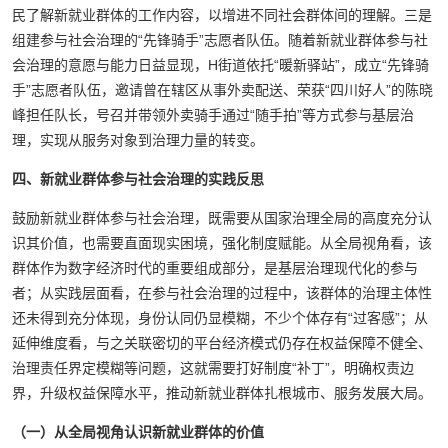
民了解新就业群体的工作内容，以增进不同社会群体间的理解。三是
组建参与社会治理的“先锋骑手”志愿者队伍。随着新就业群体参与社
会治理的意愿与能力日益显现，H街道依托“暖新驿站”，成立“先锋骑
手”志愿者队伍，邀请曾在辖区从事外卖配送、荣获“四川好人”的陈晓
峰担任队长，号召并带领外卖骑手通过“随手拍”等方式参与基层治
理，实现从服务对象到治理力量的转变。
四、新就业群体参与社会治理的实践反思
鼓励新就业群体参与社会治理，既需要从国家治理全局的高度充分认
识其价值，也需要直面现实困境，强化制度赋能。从全局视角看，该
群体作为数字经济时代的重要组成部分，是基层治理现代化的参与
者；从实践层面看，在参与社会治理的过程中，该群体的治理主体性
还未得到充分体现，身份认同仍显模糊，不少个体存有“过客感”；从
延伸维度看，与之关联密切的平台经济模式仍存在权益保障不健全、
治理责任界定模糊等问题，这就需要打好制度“补丁”，明确权责边
界，升级权益保障水平，推动新就业群体扎根城市、服务发展大局。
（一）从全局视角认识新就业群体的价值