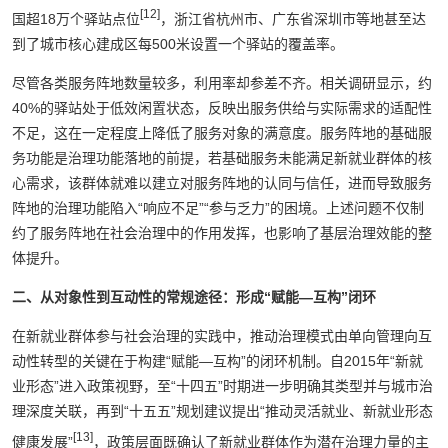
[12]
国超18万个驿站点位
，浙江省杭州市、广东省深圳市等地甚至达
到了城市核心建成区每500米设置一个驿站的覆盖率。
尽管各类服务阵地数量较多，利用率却参差不齐。相关调研显示，约
40%的驿站处于低效闲置状态，反映出服务供给与实际需求的适配性
不足，这在一定程度上降低了服务对象的满意度。服务阵地的基础服
务功能是治理功能落地的前提，若基础服务未能满足新就业群体的核
心需求，该群体就难以建立对服务阵地的认同与信任，进而导致服务
阵地的治理功能陷入“响应不足”“参与乏力”的困境。上述问题不仅制
约了服务阵地在社会治理中的作用发挥，也影响了基层治理效能的整
体提升。
二、从对象性到互动性的常规途径：形成“赋能—互构”闭环
在新就业群体参与社会治理的实践中，推动治理模式由单向管理向互
动性转型的关键在于构建“赋能—互构”的闭环机制。自2015年“新就
业形态”进入政策视野，至“十四五”时期进一步明确其类型并与城市治
理深度关联，再到“十五五”规划建议提出“推动灵活就业、新就业形态
[13]
健康发展”
，政策层面既确认了新就业群体作为潜在治理力量的主