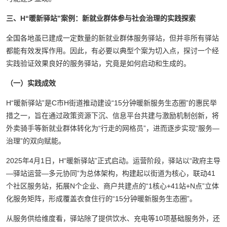
三、H“暖新驿站”案例：新就业群体参与社会治理的实践探索
全国各地虽已建成一定数量的新就业群体服务驿站，但并非所有驿站
都能有效发挥作用。因此，有必要以典型个案为切入点，探讨一个经
实践验证效果良好的服务驿站，究竟是如何启动和生成的。
（一）实践成效
H“暖新驿站”是C市H街道推动建设“15分钟暖新服务生态圈”的惠民举
措之一，旨在通过政策资源下沉、信息平台共建与激励机制创新，将
外卖骑手等新就业群体转化为“行走的网格员”，进而逐步实现“服务—
治理”的双向赋能。
2025年4月1日，H“暖新驿站”正式启动。运营阶段，驿站以“政府主导
—驿站运营—多元协同”为总体架构，构建起以街道为核心，联动41
个社区服务站，拓展N个企业、商户共建点的“1核心+41站+N点”立体
化服务矩阵，形成覆盖衣食住行的“15分钟暖新服务生态圈”。
从服务供给维度看，驿站除了提供饮水、充电等10项基础服务外，还