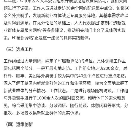
年年底，C市某区人大常委会组织开展意见建议征集活动，就相关问
题进行了调研。工作人员通过走访30余个网约配送集中点位、访谈60
余名外卖骑手，发现新就业群体缺乏专属服务阵地，其基本需求难以
及时得到满足。在充分论证的基础上，人大代表提出“定制打造新就
业群体专属服务网格”等多条建议，推动相关部门出台了具体落实政
策，H“暖新驿站”正是这一建议的具体实践载体。
（三）选点工作
工作组经过大量调研，确定了H“暖新驿站”的点位，具体调研工作主
要包括两个部分。一是开展实地走访。工作组实地走访200余次，对
朴朴、顺丰、美团等外卖骑手较为集中的40余个点位进行重点走访，
深入了解了辖区内新就业群体的工作和生活环境，较为全面地掌握了
新就业群体的分布情况、工作状态。二是进行现场随机访谈。工作组
与外卖骑手进行了1000余人次的面对面交流，倾听他们的需求和意
见，综合采用集中访谈、分散调研、随行随谈、休憩闲聊等形式，分
批次、多场景收集新就业群体的真实诉求。
（四）运维创新