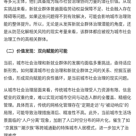
等多元主体，他们具备成为城市社会治理协同力量的潜在价值。从现
实挑战来看，新就业群体普遍面临劳动权益保障不足、社会融入存在
障碍等问题。如果这些问题得不到有效解决，可能会影响城市治理效
能的整体提升。所以，无论是从发挥新就业群体治理潜能的角度，还
是从防范化解相关风险的现实考量来看，该群体都应被视为城市社会
治理工作的高相关群体。
（二）价值发现：双向赋能的可能
当前，城市社会治理和新就业群体的发展均面临多重挑战，亟待适应
新形势。如何厘清城市社会治理和新就业群体之间的关系、挖掘互嵌
价值，形成双向赋能的良性循环，是当前城市社会治理的现实问题。
从城市社会治理层面来看，传统城市社会治理受人力资源有限、信息
壁垒的双重约束，难以实现对城市空间与动态人群的全覆盖、精细化
管理。具体而言，传统的网格化管理存在“定期走访”与“被动响应”的
局限，可能导致治理措施滞后、精准性不高。此外，当前城市生活场
景面临的“人户分离”现象，加剧了人口时空分布的碎片化，催生了如
“京冀族”“潮汐族”等跨城通勤的特殊城市人居模式，进一步加大了治
理难度。