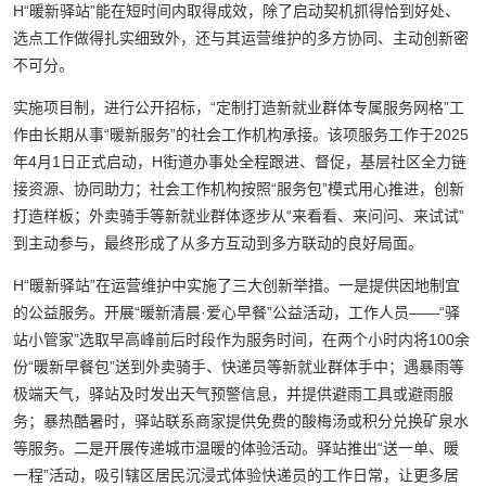
H“暖新驿站”能在短时间内取得成效，除了启动契机抓得恰到好处、
选点工作做得扎实细致外，还与其运营维护的多方协同、主动创新密
不可分。
实施项目制，进行公开招标，“定制打造新就业群体专属服务网格”工
作由长期从事“暖新服务”的社会工作机构承接。该项服务工作于2025
年4月1日正式启动，H街道办事处全程跟进、督促，基层社区全力链
接资源、协同助力；社会工作机构按照“服务包”模式用心推进，创新
打造样板；外卖骑手等新就业群体逐步从“来看看、来问问、来试试”
到主动参与，最终形成了从多方互动到多方联动的良好局面。
H“暖新驿站”在运营维护中实施了三大创新举措。一是提供因地制宜
的公益服务。开展“暖新清晨·爱心早餐”公益活动，工作人员——“驿
站小管家”选取早高峰前后时段作为服务时间，在两个小时内将100余
份“暖新早餐包”送到外卖骑手、快递员等新就业群体手中；遇暴雨等
极端天气，驿站及时发出天气预警信息，并提供避雨工具或避雨服
务；暴热酷暑时，驿站联系商家提供免费的酸梅汤或积分兑换矿泉水
等服务。二是开展传递城市温暖的体验活动。驿站推出“送一单、暖
一程”活动，吸引辖区居民沉浸式体验快递员的工作日常，让更多居