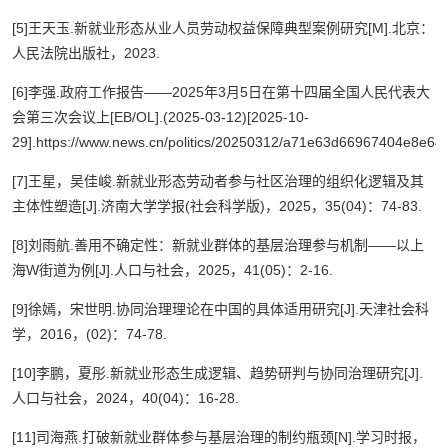
[5]王天玉.新就业形态从业人员劳动权益保障典型案例研究[M].北京：
人民法院出版社，2023.
[6]李强.政府工作报告——2025年3月5日在第十四届全国人民代表大
会第三次会议上[EB/OL].(2025-03-12)[2025-10-
29].https://www.news.cn/politics/20250312/a71e63d66967404e8e644
[7]王星，吴佳峻.新就业形态劳动者参与社区治理的组织化逻辑及其
主体性塑造[J].济南大学学报(社会科学版)，2025，35(04)：74-83.
[8]刘雨航.善用不确定性：新就业群体的基层治理参与机制——以上
海W街道为例[J].人口与社会，2025，41(05)：2-16.
[9]徐嫣，宋世明.协同治理理论在中国的具体适用研究[J].天津社会科
学，2016，(02)：74-78.
[10]李鹏，夏彤.新就业形态生成逻辑、趋势研判与协同治理研究[J].
人口与社会，2024，40(04)：16-28.
[11]司海燕.打破新就业群体参与基层治理的制约瓶颈[N].学习时报，