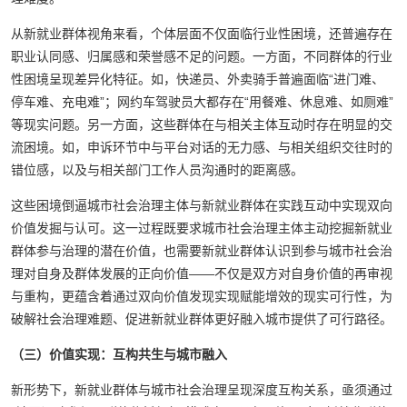
从新就业群体视角来看，个体层面不仅面临行业性困境，还普遍存在
职业认同感、归属感和荣誉感不足的问题。一方面，不同群体的行业
性困境呈现差异化特征。如，快递员、外卖骑手普遍面临“进门难、
停车难、充电难”；网约车驾驶员大都存在“用餐难、休息难、如厕难”
等现实问题。另一方面，这些群体在与相关主体互动时存在明显的交
流困境。如，申诉环节中与平台对话的无力感、与相关组织交往时的
错位感，以及与相关部门工作人员沟通时的距离感。
这些困境倒逼城市社会治理主体与新就业群体在实践互动中实现双向
价值发掘与认可。这一过程既要求城市社会治理主体主动挖掘新就业
群体参与治理的潜在价值，也需要新就业群体认识到参与城市社会治
理对自身及群体发展的正向价值——不仅是双方对自身价值的再审视
与重构，更蕴含着通过双向价值发现实现赋能增效的现实可行性，为
破解社会治理难题、促进新就业群体更好融入城市提供了可行路径。
（三）价值实现：互构共生与城市融入
新形势下，新就业群体与城市社会治理呈现深度互构关系，亟须通过