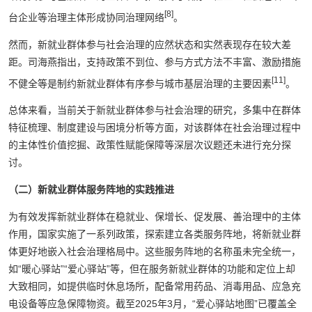
[8]
台企业等治理主体形成协同治理网络
。
然而，新就业群体参与社会治理的应然状态和实然表现存在较大差
距。司海燕指出，支持政策不到位、参与方式方法不丰富、激励措施
[11]
不健全等是制约新就业群体有序参与城市基层治理的主要因素
。
总体来看，当前关于新就业群体参与社会治理的研究，多集中在群体
特征梳理、制度建设与困境分析等方面，对该群体在社会治理过程中
的主体性价值挖掘、政策性赋能保障等深层次议题还未进行充分探
讨。
（二）新就业群体服务阵地的实践推进
为有效发挥新就业群体在稳就业、保增长、促发展、善治理中的主体
作用，国家实施了一系列政策，探索建立各类服务阵地，将新就业群
体更好地嵌入社会治理格局中。这些服务阵地的名称虽未完全统一，
如“暖心驿站”“爱心驿站”等，但在服务新就业群体的功能和定位上却
大致相同，如提供临时休息场所，配备常用药品、消毒用品、应急充
电设备等应急保障物资。截至2025年3月，“爱心驿站地图”已覆盖全