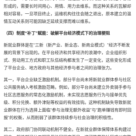
形成的，需要长时间用心、用情、用力去维系。而这种关系的瓦解却
相对容易，一旦项目终止，运维机构往往会随之退出，原本建立的温
情互动关系则可能因缺乏延续支撑而难以维系。
（四）制度“补丁”赋能：破解平台经济模式下的治理梗阻
新就业群体是在“三新（新产业、新业态、新商业模式）”经济不断发
展的背景下出现的。在平台经济和共享经济的浪潮中，企业组织形
式、劳动用工方式和职工队伍结构都发生了一定变化，这些变化形成
了平台企业、地方政府与其他经济参与者之间的治理张力。
其一，平台企业缺乏激励机制。部分平台尚未将新就业群体参与社区
公共服务纳入考核激励范畴。例如，部分平台尚未建立外卖骑手参与
社区志愿服务的常态化激励机制，未实现志愿服务行为与接单优先
级、积分兑换、额外津贴等权益的有效挂钩。这种机制缺失导致新就
业群体在行为选择上面临“参与治理无额外收益”与“跑单赚钱有即时回
报”的权衡，从而削弱了该群体持续参与社会治理的积极性。
其二，政府部门协同联动机制不健全。在新就业群体保障体系构建过