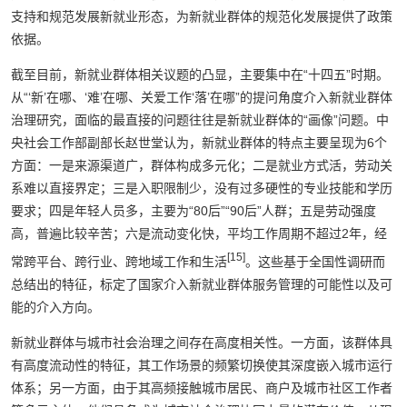
支持和规范发展新就业形态，为新就业群体的规范化发展提供了政策
依据。
截至目前，新就业群体相关议题的凸显，主要集中在“十四五”时期。
从“‘新’在哪、‘难’在哪、关爱工作‘落’在哪”的提问角度介入新就业群体
治理研究，面临的最直接的问题往往是新就业群体的“画像”问题。中
央社会工作部副部长赵世堂认为，新就业群体的特点主要呈现为6个
方面：一是来源渠道广，群体构成多元化；二是就业方式活，劳动关
系难以直接界定；三是入职限制少，没有过多硬性的专业技能和学历
要求；四是年轻人员多，主要为“80后”“90后”人群；五是劳动强度
高，普遍比较辛苦；六是流动变化快，平均工作周期不超过2年，经
[15]
常跨平台、跨行业、跨地域工作和生活
。这些基于全国性调研而
总结出的特征，标定了国家介入新就业群体服务管理的可能性以及可
能的介入方向。
新就业群体与城市社会治理之间存在高度相关性。一方面，该群体具
有高度流动性的特征，其工作场景的频繁切换使其深度嵌入城市运行
体系；另一方面，由于其高频接触城市居民、商户及城市社区工作者