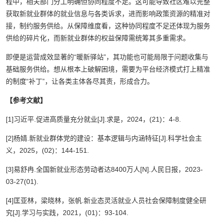
程中，相关部门分工明确但协同程度不足。这可能导致社区难以完整
获取新就业群体的就业信息与各类诉求，进而影响政策资源的精准对
接，制约服务供给。从保障维度看，这种协同程度不足还体现为服务
供给的碎片化，而新就业群体的权益保障需统筹其多重需求。
即便是运营成效显著的“暖新驿站”，其功能也可能局限于问题收集与
基础服务供给。想从根本上破解困境，需要为平台经济模式打上精准
的制度“补丁”，让各类主体各尽其责，形成合力。
【参考文献】
[1]习近平.促进高质量充分就业[J].求是，2024，(21)：4-8.
[2]杨婧.新就业群体党的建设：基本逻辑与内涵特征[J].科学社会主
义，2025，(02)：144-151.
[3]易舒冉.全国新就业形态劳动者达8400万人[N].人民日报，2023-
03-27(01).
[4]匡亚林，梁晓林，张帆.新业态灵活就业人员社会保障制度健全研
究[J].学习与实践，2021，(01)：93-104.