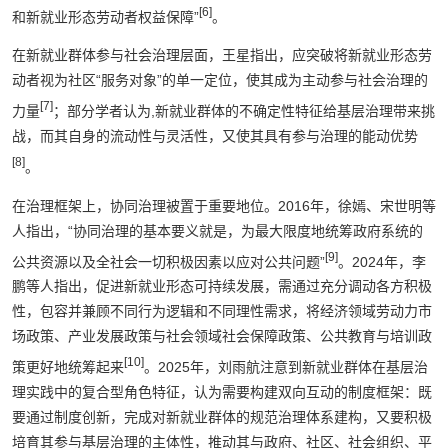
[6]
和新就业形态劳动者权益保障”
。
在新就业群体参与社会治理层面，王星指出，应突破将新就业形态劳
动者视为社区“服务对象”的单一定位，使其成为主动参与社会治理的
[7]
力量
；部分学者认为,新就业群体的不确定性特征给基层治理带来挑
战，而其自身的流动性与灵活性，又使其具有参与治理的能动优势
[8]
。
在治理框架上，协同治理被置于重要地位。2016年，徐嫣、宋世明等
人指出，“协同治理的基本要义就是，为最大限度地统筹政府系统的
[9]
公共资源以及全社会一切积极因素以应对公共问题”
。2024年，李
鹏等人指出，促进新就业形态可持续发展，需通过充分调动各方积极
性，包容并兼顾不同行为逻辑和不同理性需求，将经济领域劳动力市
场政策、产业发展政策与社会领域社会保障政策、公共教育与培训政
[10]
策更好地统筹起来
。2025年，刘雨航注意到新就业群体在基层治
理实践中的复合型角色特征，认为需要构建双向互动的制度框架：既
要通过制度创新，完成对新就业群体的规范治理体系建构，又要积极
培育其参与基层治理的主体性，推动其与政府、社区、社会组织、平