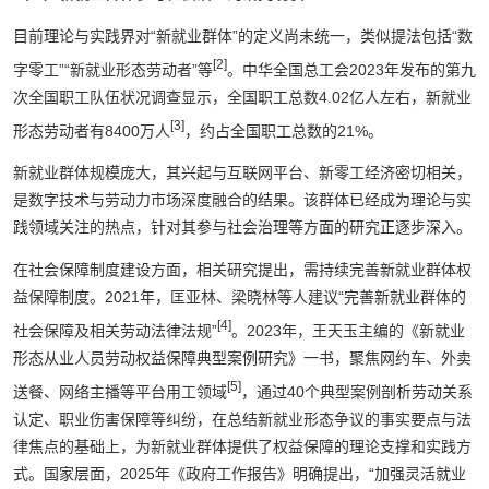
目前理论与实践界对“新就业群体”的定义尚未统一，类似提法包括“数
[2]
字零工”“新就业形态劳动者”等
。中华全国总工会2023年发布的第九
次全国职工队伍状况调查显示，全国职工总数4.02亿人左右，新就业
[3]
形态劳动者有8400万人
，约占全国职工总数的21%。
新就业群体规模庞大，其兴起与互联网平台、新零工经济密切相关，
是数字技术与劳动力市场深度融合的结果。该群体已经成为理论与实
践领域关注的热点，针对其参与社会治理等方面的研究正逐步深入。
在社会保障制度建设方面，相关研究提出，需持续完善新就业群体权
益保障制度。2021年，匡亚林、梁晓林等人建议“完善新就业群体的
[4]
社会保障及相关劳动法律法规”
。2023年，王天玉主编的《新就业
形态从业人员劳动权益保障典型案例研究》一书，聚焦网约车、外卖
[5]
送餐、网络主播等平台用工领域
，通过40个典型案例剖析劳动关系
认定、职业伤害保障等纠纷，在总结新就业形态争议的事实要点与法
律焦点的基础上，为新就业群体提供了权益保障的理论支撑和实践方
式。国家层面，2025年《政府工作报告》明确提出，“加强灵活就业