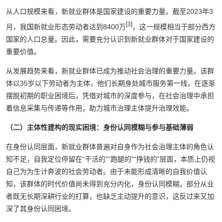
从人口规模来看，新就业群体是国家建设的重要力量。截至2023年3
[3]
月，我国新就业形态劳动者达到8400万
，这一规模相当于部分西方
国家的人口总量。因此，需要充分认识到新就业群体对于国家建设的
重要价值。
从发展趋势来看，新就业群体已成为推动社会治理的重要力量。该群
体以35岁以下劳动者为主体，他们长期身处城市服务第一线，在逐渐
摆脱初期的职业困境后，凭借对城市的深度参与，在社会治理中承担
着信息采集与传递等作用，助力城市治理主体提升治理效能。
（二）主体性建构的现实困境：身份认同模糊与参与基础薄弱
在身份认同层面，新就业群体普遍对自身作为社会治理主体的角色认
知不足，自我定位停留在“干活的”“跑腿的”“挣钱的”层面，本质上仍视
自己为为生计奔波的社会劳动者。由于未能形成清晰的自我价值认
知，该群体的时代价值尚未得到充分内化，身份认同模糊。部分从业
者既无长期深耕行业的打算，也缺乏主动提升的意识，这反过来又加
深了其身份认同困境。