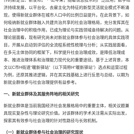
作的新定位、新使命。”
近年来，随着信息技术的广泛应用，数字经
济持续发展，以平台化、去雇主化为特征的新型灵活就业模式不断涌
现，使得新就业群体在城市人口中的比例日益提升。在此背景下，如
何吸纳新就业群体融入共建共治共享的社会治理格局，充分发挥其在
社会治理中的积极作用，已成为理论与实践领域亟待解决的问题。从
理论层面看，现有研究尚未对新就业群体参与社会治理的具体实践项
目，开展从启动到评估的全流程系统性梳理与分析；从实践层面看，
在多元主体协同的框架下，科学提升社会治理成效，是降低治理成
本、推进治理体系和治理能力现代化的重要途径。基于上述背景，本
文以C市H街道“暖新驿站”（以下简称H“暖新驿站”）选点和运营过程
为例，还原其推进逻辑，并在其实践基础上进行反思与总结，以期为
新就业群体参与社会治理提供有益参考。
一、新就业群体及其服务阵地的相关研究
新就业群体是当前我国经济社会发展格局中的重要主体，相关议题兼
具现实复杂性与理论研究价值。对该群体的学术关注需从实际出发，
探索其有效参与社会治理的针对性路径与长效机制。
（一）新就业群体参与社会治理的研究现状