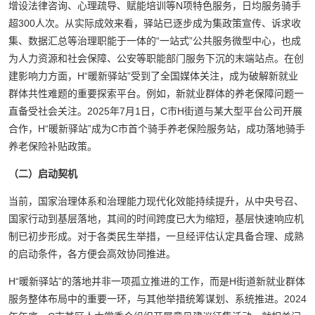
增设法律咨询、心理疏导、赋能培训等N项特色服务，日均服务骑手
超300人次。从实际成效来看，驿站已逐步成为集政策宣传、诉求收
集、数据汇总等治理职能于一体的“一站式”公共服务微型中心，也成
为人力资源和社会保障、公安等职能部门服务下沉的末端站点。在创
建影响力方面，H“暖新驿站”受到了全国媒体关注，成为破解新就业
群体共性难题的重要探索平台。例如，新就业群体的养老保障问题一
直备受社会关注。2025年7月1日，C市H街道与某大型平台公司开展
合作，H“暖新驿站”成为C市首个骑手养老保险服务站，成功落地骑手
养老保险补贴政策。
（二）启动契机
当前，国家治理体系和治理能力现代化效能持续提升，从中央号召、
国家行动到基层落地，其间的时间跨度已大为缩短，基层快速响应机
制已初步形成。对于各类民生举措，一旦经评估认定具备合理、成熟
的启动条件，各方便会高效协同推进。
H“暖新驿站”的落地并非一项孤立推进的工作，而是H街道新就业群体
服务整体布局中的重要一环，与其他举措统筹谋划、系统推进。2024