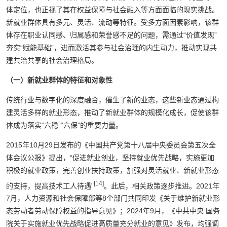
体定位，也正视了其在权益保障与社会融入等方面面临的现实挑战。
新就业群体具有多元、灵活、流动等特征。受多方面因素影响，该群
体存在职业认同感、归属感和荣誉感不足的问题，需通过“价值发现”
夯实“赋能基础”，进而激活其参与社会治理的内生动力，推动实现共
建共治共享的社会治理格局。
（一）新就业群体的特征和对象性
传统行业与数字化的深度融合，催生了新的业态，这些新业态通过构
建灵活多样的就业形态，推动了新就业群体的规模化成长，促使该群
体成为落实“六稳”“六保”的重要力量。
2015年10月29日发布的《中国共产党第十八届中央委员会第五次全
体会议公报》提出，“促进就业创业，坚持就业优先战略，实施更加
积极的就业政策，完善创业扶持政策，加强对灵活就业、新就业形态
[14]
的支持，提高技术工人待遇”
。此后，相关政策逐步推进。2021年
7月，人力资源和社会保障部等8个部门共同印发《关于维护新就业形
态劳动者劳动保障权益的指导意见》；2024年9月，《中共中央 国务
院关于实施就业优先战略促进高质量充分就业的意见》发布，均强调