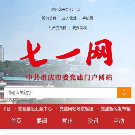
欢迎您来到七一网！
设为首页
|
加入收藏
|
手机版
共产党员网
|
我要投稿
平台
党建信息汇聚中心
党建网站导航枢纽
党建新闻发布窗口
首页
要闻
党建
资讯
互动
要闻
党建
资讯
互动