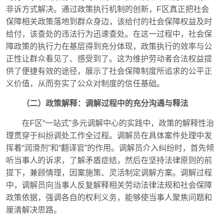
非诉方式解决。通过政策执行机制的创新，F区真正把社会
保障相关政策落地到群众身边，该给付的社会保障权益及时
给付，该查处的违法行为迅速查处。在这一过程中，社会保
障政策的执行力在基层得到充分体现，政策执行的效率与公
正性让群众看见了、感受到了。这为维护劳动者合法权益提
供了便捷有效的途径，展示了社会保障制度所追求的公平正
义价值，从而夯实了公众对制度的信任基础。
（二）政策解释：调解过程中的充分沟通与释法
在F区“一站式”多元调解中心的实践中，政策的解释性治
理贯穿于纠纷调处工作全过程。调解员在具体案件处理中发
挥着“润滑剂”和“翻译官”的作用。调解员介入纠纷时，首先倾
听当事人的诉求，了解矛盾症结，然后在坚持法律原则的前
提下，兼顾情理，因案施策、灵活制定调解方案。调解过程
中，调解员向当事人反复解释相关劳动法律法规和社会保障
政策依据，强调各自的权利义务，能够使当事人聚焦问题和
厘清解决思路。