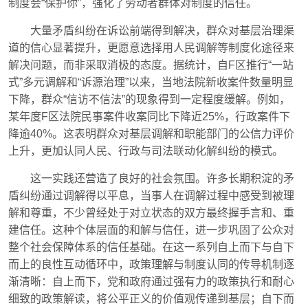
制度会“保护你”，强化了劳动者群体对制度的信任。
大量矛盾纠纷在诉讼前端得到解决，群众对基层治理渠
道的信心显著提升，更愿意选择用人民调解等制度化途径来
解决问题，而非采取消极的态度。据统计，自F区推行“一站
式”多元调解和“诉源治理”以来，当地法院新收案件数量明显
下降，群众“信访不信法”的现象得到一定程度缓解。例如，
某年度F区法院民事案件收案同比下降近25%，行政案件下
降逾40%。这表明群众对基层调解和职能部门的公信力评价
上升，更加认同人民、行政与司法联动化解纠纷的模式。
这一实践还营造了良好的社会氛围。许多长期积淀的矛
盾纠纷通过调解得以平息，当事人在调解过程中感受到被理
解和尊重，不少曾经处于对立状态的双方最终握手言和、重
建信任。这种个体层面的和解与信任，进一步巩固了公众对
整个社会保障体系的信任基础。在这一系列自上而下与自下
而上的良性互动循环中，政策理解与制度认同的传导机制逐
渐清晰：自上而下，党和政府通过强有力的政策执行和耐心
细致的政策解读，将公平正义的价值观传递到基层；自下而