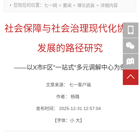
您现在的位置：
七一网
>
要闻
>
理论武装
>
详细内容
时政要闻
党建动态
热点关注
红岩评论
重庆市领导活动报道集
干部工作
学习思考
七一视频
社会保障与社会治理现代化协同
干部任免
人才工作
党刊好文
七一文学
党建头条微信公众号
基层组织建设
理论武装
党务知识
发展的路径研究
七一视角
作风建设
党史参阅
七一号
七一书院
——以X市F区”一站式”多元调解中心为例
文章来源：
七一客户端
作者：
杨璐
发布时间：
2025-12-31 12:57:04
【字体：
小
大
】