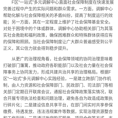
F区“一站式”多元调解中心直面社会保障制度在快速发展
完善过程中产生的实际问题和群众需求。一方面，调解中心
帮助化解与社会保障相关的矛盾纠纷，提高了制度运行的效
能；另一方面，其在一定程度上维护了社会保障基金安全。
对处于困境中的个体或群体，调解中心协助相关部门为其落
实社会救助和福利政策，确保困难群众和特殊群体获得应有
的保障和照顾。当社会保障制度让广大群众普遍感受到公平
正义，其公信力就会得到稳步提升。
从更广的治理视角看，社会保障领域的协同治理意味着
打破部门藩篱，推动政府各职能部门以及社会力量在社会保
障事务上协同发力，形成共建共治共享的治理格局。根据F
区“一站式”多元调解中心实践经验，一是建立跨部门协作机
制，由人力资源和社会保障部门、民政部门、司法部门等相
关部门定期召开联席会议，通报社会保障政策落实情况，联
合开展专项执法检查和问题治理，避免各自为政造成政策执
行碎片化；二是建设信息共享平台，在部门间实时共享参保
缴费、待遇发放、违法违规案件等数据，实现治理资源整合