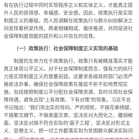
有在执行过程中同时实现程序正义和实体正义，才能真正提
升人民的获得感、幸福感、安全感。因此，政策执行是实现
制度正义的基础，而人民调解在政策执行与群众纠纷解决之
间发挥着桥梁作用，两者相辅相成、循序推进，共同促进社
会保障制度效能的提升和公共信任的培育。
（一）政策执行：社会保障制度正义实现的基础
制度的生命力在于政策执行，政策只有被精准落实才能
真正体现公平正义。对于社会保障制度而言，强有力的执行
力是实现制度正义的首要前提。这要求各级政府部门必须严
格依法办事，确保社会保障政策在基层不折不扣地贯彻实
施，包括按照制度公平分配社会保障资源、及时兑现社会保
障待遇，避免出现“上有政策、下有对策”的现象。习近平总
书记指出：“我们突出实的导向、严的规矩，不搞花拳绣腿，
不搞繁文缛节，不做表面文章，坚决反对大而化之、撒胡椒
面，坚决反对搞不符合实际的‘面子工程’，坚决反对形式主
义、官僚主义，把一切工作都落实到为贫困群众解决实际问
[6]