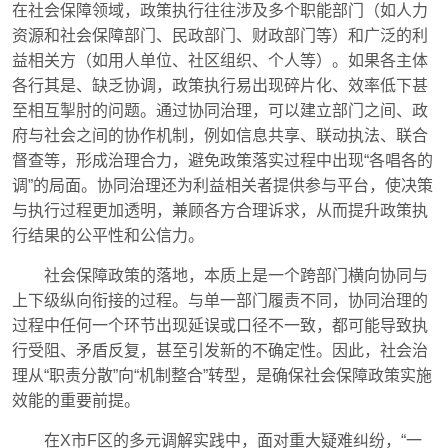
在社会保障领域，政策执行往往涉及多个职能部门（如人力
资源和社会保障部门、民政部门、财政部门等）和广泛的利
益相关方（如用人单位、社区组织、个人等）。如果各主体
各行其是、缺乏协调，政策执行易出现碎片化、效率低下甚
至相互掣肘的问题。通过协同治理，可以建立部门之间、政
府与社会之间的协作机制，例如信息共享、联动执法、联合
督查等，形成治理合力，避免政策落实过程中出现“各唱各的
调”的局面。协同治理还为利益相关者提供参与平台，使决策
与执行过程更加透明，兼顾各方合理诉求，从而提升政策执
行结果的公平性和公信力。
社会保障政策的落地，本质上是一个跨部门横向协同与
上下级纵向衔接的过程。与单一部门履责不同，协同治理的
过程中任何一个环节出现延误或口径不一致，都可能导致执
行受阻、矛盾反复，甚至引发新的不确定性。因此，社会治
理从“职责分散”向“机制整合”转型，是确保社会保障政策实施
效能的重要前提。
在X市F区的多元调解实践中，面对重大疑难纠纷，“一