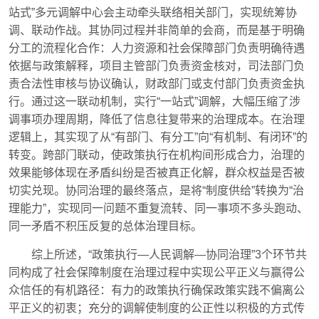
站式”多元调解中心会主动牵头联络相关部门，实现统筹协
调、联动作战。其协同过程并非简单的会商，而是基于明确
分工的流程化合作：人力资源和社会保障部门负责明确待遇
依据与政策解释，项目主管部门负责资金核对，司法部门负
责合法性审核与协议确认，财政部门或支付部门负责资金执
行。通过这一联动机制，实行“一站式”调解，大幅压缩了涉
调事项办理周期，降低了信息往复带来的治理成本。在治理
逻辑上，其实现了从“有部门、有分工”向“有机制、有闭环”的
转变。跨部门联动，使政策执行在机构间形成合力，治理的
效果能够体现在矛盾纠纷是否被真正化解，群众权益是否被
切实兑现。协同治理的最终落点，是将“制度供给”转换为“治
理能力”，实现同一问题不重复流转、同一事项不多头跑动、
同一矛盾不积压反复的总体治理目标。
综上所述，“政策执行—人民调解—协同治理”3个环节共
同构成了社会保障制度在治理过程中实现公平正义与赢得公
众信任的有机路径：有力的政策执行确保政策实践不偏离公
平正义的初衷；充分的调解使制度的公正性以积极的方式传