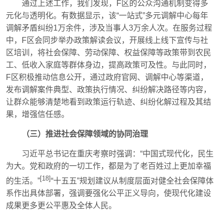
通过上述工作，我们发现，F区的公众沟通机制变得多
元化与透明化。有数据显示，该“一站式”多元调解中心每年
调解矛盾纠纷1万余件，涉及当事人3万余人次。在服务过程
中，F区会同步举办政策解读会议，开展线上线下宣传与社
区培训，将社会保障、劳动保障、权益保障等政策带到农民
工、低收入家庭等群体身边，提高政策可及性。与此同时，
F区积极推动信息公开，通过政府官网、调解中心等渠道，
发布调解案件典型、政策执行情况、纠纷解决路径等内容，
让群众能够清楚地看到政策运行轨迹、纠纷化解过程及其结
果，增强信任感。
（三）推进社会保障领域的协同治理
习近平总书记在重庆考察时强调：“中国式现代化，民生
为大。党和政府的一切工作，都是为了老百姓过上更加幸福
[18]
的生活。”
“十五五”规划建议从制度层面对健全社会保障体
系作出具体部署，强调要强化公平正义导向，使现代化建设
成果更多更公平惠及全体人民。