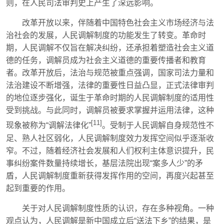
则，在人民司法审判史上产生了深远影响。
改革开放以来，伴随着中国特色社会主义市场经济与法
治社会的发展，人民调解制度的功能发生了转变。革命时
期，人民调解不仅旨在解决纠纷，还承担着塑造社会主义道
德的任务，调解员成为社会主义道德的重要传播者和教育
者。改革开放后，法治与规范被重点强调，国家司法力量和
法治建设不断增强，法律的重要性日益凸显，正式法律审判
的地位逐步强化，诞生于革命时期的人民调解制度的适用性
受到挑战。与此同时，调解员被要求掌握并运用法律，这种
[11]
现象被称为“调解法律化”
。受制于人民调解自身规范性不
足、熟人社区弱化，人民调解制度效力发挥空间似乎逐渐收
窄。不过，随着经济社会发展和人们权利主体意识提升，民
事纠纷案件数量持续增长，基层法院出现“案多人少”的矛
盾，人民调解制度重新获得发挥作用的空间，再度兴起甚至
起到重要的作用。
关于对人民调解制度性质的认识，存在多种视角。一种
观点认为，人民调解是新中国成立后“送法下乡”的结果，是