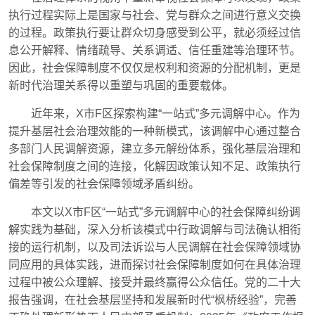
执行过程实际上是国家与社会、党与群众之间进行意义交换
的过程。政策执行要让群众切身感受到公平，就必须经过信
息公开解释、情绪疏导、关系调适、信任重建等治理环节。
因此，社会保障制度不仅仅是权利和资源的分配机制，更是
新时代治理关系得以重塑与巩固的重要载体。
近年来，X市F区探索构建“一站式”多元调解中心。作为
提升基层社会治理效能的一种新模式，该调解中心通过整合
多部门人民调解资源，建立多元解纷体系，强化基层治理和
社会保障制度之间的连接，化解因政策认知不足、政策执行
偏差等引发的社会保障领域矛盾纠纷。
本文以X市F区“一站式”多元调解中心的社会保障纠纷调
解实践为基础，深入分析该模式中行政调解与司法确认相衔
接的运行机制，以及司法诉讼与人民调解在社会保障领域协
同应用的具体实践，进而探讨社会保障制度如何在具体治理
过程中被公众理解、接受并最终赢得公众信任。党的二十大
报告强调，在社会基层坚持和发展新时代“枫桥经验”，完善