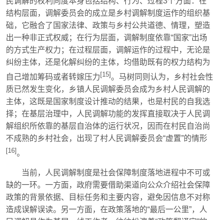
民调解的权利向度本身包括结构、行为、过程3个方面：在
结构层面，调解委员会的成立是乡村调解制度运作的组织基
础，它融合了国家法律、政策与乡村公共道德、情理，塑造
出一种非正式权威；在行为层面，调解制度依靠“国家”出场
的方式生产权力；在过程层面，调解运作的过程中，无论是
纠纷主体，还是化解纠纷的主体，均借助既有的权力结构为
[15]
自己增加筹码或者转嫁压力
。马树同则认为，乡村社会性
质已然发生变化，乡镇人民调解委员会成为乡村人民调解的
主体，这既是国家制度设计推动的结果，也是村民的自我选
择；在基层治理中，人民调解功能的发挥直接取决于人民调
解组织所依靠的基层自治体的运行状况，因而在村民自治尚
不成熟的乡村社会，出现了村人民调解委员会“虚置”的情形
[16]
。
当前，人民调解制度是社会保障制度落地进程中不可或
缺的一环。一方面，政府需要借助渠道向公众介绍社会保障
政策的背景依据、目标任务和主要内容，避免因信息不对称
造成误解误读。另一方面，在政策落地的“最后一公里”，人