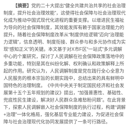
【摘要】
党的二十大提出“健全共建共治共享的社会治理
制度，提升社会治理效能”，这使得社会保障与社会治理现代
化成为推动中国式现代化进程的重要支撑。以增进民生福祉
为导向的社会保障制度，其效能发挥有赖于国家治理能力的
提升。随着社会保障制度改革从“制度供给逻辑”迈向“治理能
力逻辑”，信息透明、制度衔接、群众参与和多元协作成为实
现“感知正义”的关键。本文基于对X市F区“一站式”多元调解
中心的个案研究，探讨了人民调解在社会保障政策落地中的
多重功能，特别是其在纠纷化解、权利确认和政策解释上所
起的作用。研究认为，人民调解制度是党在践行全心全意为
人民服务的根本宗旨的长期实践中，总结出来的具有鲜明中
国特色的治理制度。《中共中央关于制定国民经济和社会发
展第十五个五年规划的建议》提出，“加强普惠性、基础性、
兜底性民生建设，解决好人民群众急难愁盼问题”。在此背景
下，探索人民调解嵌入社会保障制度的执行过程，构建“调解
+治理”一体化格局，强化基层专业能力建设，为促进社会保
障与社会治理现代化协同发展提供了一条可行路径。