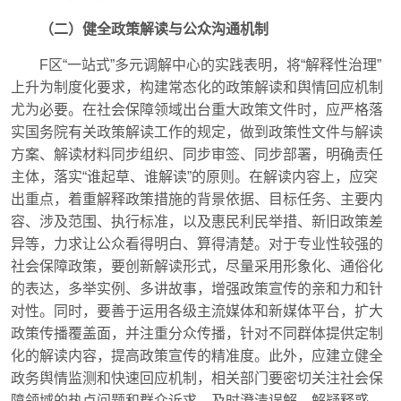
（二）健全政策解读与公众沟通机制
F区“一站式”多元调解中心的实践表明，将“解释性治理”
上升为制度化要求，构建常态化的政策解读和舆情回应机制
尤为必要。在社会保障领域出台重大政策文件时，应严格落
实国务院有关政策解读工作的规定，做到政策性文件与解读
方案、解读材料同步组织、同步审签、同步部署，明确责任
主体，落实“谁起草、谁解读”的原则。在解读内容上，应突
出重点，着重解释政策措施的背景依据、目标任务、主要内
容、涉及范围、执行标准，以及惠民利民举措、新旧政策差
异等，力求让公众看得明白、算得清楚。对于专业性较强的
社会保障政策，要创新解读形式，尽量采用形象化、通俗化
的表达，多举实例、多讲故事，增强政策宣传的亲和力和针
对性。同时，要善于运用各级主流媒体和新媒体平台，扩大
政策传播覆盖面，并注重分众传播，针对不同群体提供定制
化的解读内容，提高政策宣传的精准度。此外，应建立健全
政务舆情监测和快速回应机制，相关部门要密切关注社会保
障领域的热点问题和群众诉求，及时澄清误解、解疑释惑，