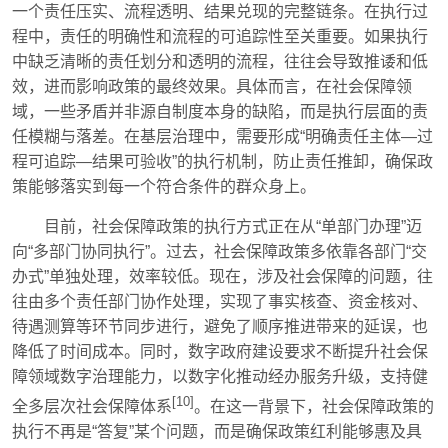
一个责任压实、流程透明、结果兑现的完整链条。在执行过
程中，责任的明确性和流程的可追踪性至关重要。如果执行
中缺乏清晰的责任划分和透明的流程，往往会导致推诿和低
效，进而影响政策的最终效果。具体而言，在社会保障领
域，一些矛盾并非源自制度本身的缺陷，而是执行层面的责
任模糊与落差。在基层治理中，需要形成“明确责任主体—过
程可追踪—结果可验收”的执行机制，防止责任推卸，确保政
策能够落实到每一个符合条件的群众身上。
目前，社会保障政策的执行方式正在从“单部门办理”迈
向“多部门协同执行”。过去，社会保障政策多依靠各部门“交
办式”单独处理，效率较低。现在，涉及社会保障的问题，往
往由多个责任部门协作处理，实现了事实核查、资金核对、
待遇测算等环节同步进行，避免了顺序推进带来的延误，也
降低了时间成本。同时，数字政府建设要求不断提升社会保
障领域数字治理能力，以数字化推动经办服务升级，支持健
[10]
全多层次社会保障体系
。在这一背景下，社会保障政策的
执行不再是“答复”某个问题，而是确保政策红利能够惠及具