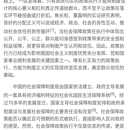
题上。”
这意味着，只有高效切实的政策执行才能将制度设
计的核心要义和红利真正传递给群众，而不至于让政策在落
实环节被扭曲或打折扣。焦长权、董磊明的实证研究表明，
良好的分配正义可以促成经济、政治、社会的良性互动，推
[7]
动社会信任的良性循环
。当社会保障政策在执行中体现出
公开、公平、公正，群众能切身感受到政策带来的安全感和
权益保障，就更容易对制度产生认同和信任。因此，政策执
行力已经成为影响我国社会主义制度优势充分发挥、党和国
家事业顺利发展的关键因素之一。唯有扎实有力的政策执
行，方能为制度正义的实现提供坚实支撑，奠定群众信任的
基础。
中国的社会保障制度是由国家依法建立、政府主导发展
[8]
的一套具有经济福利特征的社会化国民生活保障系统
。经
过70多年的发展变迁，国家主导社会保障制度安排和政府承
[9]
担建设与发展社会保障的主要责任没有改变
。社会保障政
策能否以确定且可预期的形式被执行，直接影响人民对政府
的感受。然而，社会保障政策执行不仅是信息的传递，更是