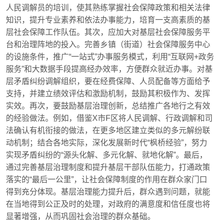
人民调解员的培训，使其熟练掌握社会保障政策和相关法律
知识，提升专业素养和依法办事能力，培育一支高素质的基
层社会保障工作队伍。其次，应加大对基层社会保障服务平
台和治理阵地的投入。完善乡镇（街道）社会保障服务中心
的设施条件，推广“一站式”办事服务模式，利用“互联网+政务
服务”和大数据手段提高经办效率，方便群众就近办事。对基
层矛盾纠纷调解组织，要在经费保障、人员配备等方面给予
支持，并建立绩效评估和激励机制，鼓励其积极作为、发挥
实效。再次，要鼓励基层治理创新，总结推广各地行之有效
的经验做法。例如，借鉴X市F区将人民调解、行政调解和司
法确认有机衔接的做法，在更多地区建立类似的多元解纷联
动机制；结合各地实际，深化发展新时代“枫桥经验”，努力
实现矛盾纠纷的“源头化解、多元化解、就地化解”。最后，
通过完善基层治理制度和提升基层干部队伍能力，打通政策
落实的“最后一公里”，让社会保障制度的作用在群众家门口
得到充分体现。基层治理能力提升后，群众遇到问题，就能
在当地得到公正及时的处理，对政府的满意度和信任度也将
显著增强，从而巩固社会治理的群众基础。