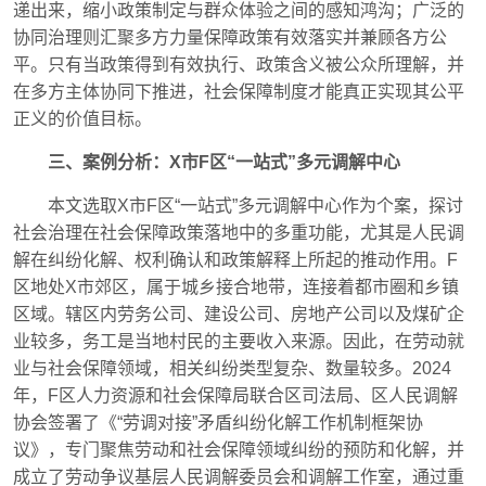
递出来，缩小政策制定与群众体验之间的感知鸿沟；广泛的
协同治理则汇聚多方力量保障政策有效落实并兼顾各方公
平。只有当政策得到有效执行、政策含义被公众所理解，并
在多方主体协同下推进，社会保障制度才能真正实现其公平
正义的价值目标。
三、案例分析：X市F区“一站式”多元调解中心
本文选取X市F区“一站式”多元调解中心作为个案，探讨
社会治理在社会保障政策落地中的多重功能，尤其是人民调
解在纠纷化解、权利确认和政策解释上所起的推动作用。F
区地处X市郊区，属于城乡接合地带，连接着都市圈和乡镇
区域。辖区内劳务公司、建设公司、房地产公司以及煤矿企
业较多，务工是当地村民的主要收入来源。因此，在劳动就
业与社会保障领域，相关纠纷类型复杂、数量较多。2024
年，F区人力资源和社会保障局联合区司法局、区人民调解
协会签署了《“劳调对接”矛盾纠纷化解工作机制框架协
议》，专门聚焦劳动和社会保障领域纠纷的预防和化解，并
成立了劳动争议基层人民调解委员会和调解工作室，通过重