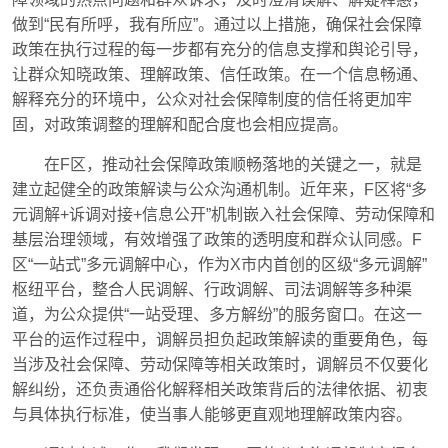
做到“民有所呼，我有所应”。通过以上措施，确保社会保障
政策在执行过程的每一步都有充分的信息支撑和舆论引导，
让群众知晓政策、理解政策、信任政策。在一个信息畅通、
解释充分的环境中，公众对社会保障制度的信任将更加牢
固，对政策调整的理解和配合度也会相应提高。
在F区，推动社会保障政策顺畅落地的关键之一，就是
建立起健全的政策解读与公众沟通机制。近年来，F区将“多
元调解+诉调对接+信息公开”机制嵌入社会保障、劳动保障和
基层治理领域，有效增强了政策的透明度和群众认同感。F
区“一站式”多元调解中心，作为X市内首创的区级“多元调解”
枢纽平台，整合人民调解、行政调解、司法调解等多种渠
道，为公众提供“一站受理、多方解纷”的服务窗口。在这一
平台的运作过程中，调解员担负起政策解读的重要角色，每
当涉及社会保障、劳动保障等相关政策时，调解员不仅要化
解纠纷，还负责通俗化解释相关政策背后的法律依据、初衷
与具体执行标准，使当事人能够更直观地理解政策内容。