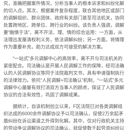
究，准确把握案件情况，分析当事人的根本诉求和纠纷化解
的切入点。其次，根据案件复杂程度，联合其他地区或部门
的调解组织、群众团体、政府有关部门甚至司法机关，协同
处置跨地区、跨单位、跨行业的纠纷。该负责人强调，调解
要“融情于法”，离不开法、理、情的综合运用：一方面，从
法理出发厘清权利义务，依法调解纠纷；另一方面，将情理
作为重要补充，助力达成双方可接受的解决方案。
“一站式”多元调解中心的高效率，离不开与司法机关的
紧密配合。司法确认是开展人民调解工作的保障，经司法确
认的人民调解协议等同于法院裁判文书，具有申请强制执行
的法律效力。依托“人民调解+司法确认”机制，“一站式”多元
调解中心屡屡有效打消双方当事人的顾虑，保证了人民调解
协议的合法有效性，巩固了调解成果。
据统计，自该机制创立以来，F区法院已对各类调解组
织达成的6000余件调解协议予以司法确认，促使2万余起矛
盾纠纷在诉讼渠道之外得到化解。其中，仅对行政机关主持
的劳动争议调解协议的司法确认，就促使数千起劳资纠纷以