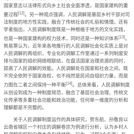
国家意志以法律形式向乡土社会全面渗透，是国家建构的重
[12]
要过程
。另一种观点强调，人民调解是基层乡村干部对司
法制度的地方性实践，融合了传统社会的礼俗和情理。还有
学者指出，人民调解制度既是一种根植于地方的文化实践，
[13]
也是一种国家建构的权力技术，同时还是一种知识体系
。
熊易寒认为，近年来各地推行的人民调解社会化实质上是对
人民调解的再组织，专业化的调解工作室通过一系列制度安
排与国家的组织网络相联结，在盘活国家治理资源的同时，
提高了人民调解的效能。人民调解处在国家和社会之间，既
不完全依附于国家政权，也不纯然是民间自组织力量，而是
[14]
力图在二者之间保持一种平衡
。总体来看，人民调解制度
从创设到成为一种制度规范，融合了基层社会治理、传统文
化传承等多重社会功能和政治功能，任何单一维度的分析和
理解都是不完整的。
关于人民调解制度运作的具体研究，贺东航、孙敬良以
云南省辖区一个村庄的调解卷宗为例进行分析，认为乡村人