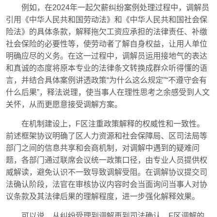
例如，在2024年一起欠薪纠纷案例处理过程中，调解员
引用《中华人民共和国劳动法》和《中华人民共和国社会保
险法》的具体条款，解释拖欠工资应承担的法律责任、补缴
社会保险的必要性等，使劳动者了解自身权益，让用人单位
明确应尽的义务。在这一过程中，调解员运用接地气的表达
和真诚的态度将原本专业的法律条文转换成群众听得懂的语
言，并结合具体案例讲透政策“为什么这么规定”“不遵守会有
什么后果”，释法说理，使当事人在理性思考之余感受到人文
关怀，从而更愿意接受调解方案。
在机制建设上，F区注重政策解释的权威性和一致性。
前述框架协议明确了区人力资源和社会保障局、区司法局等
部门之间的信息共享和会商机制，对调解中遇到的疑难问
题，各部门通过联席会议统一政策口径，由专业人员提供权
威解读，避免认识不一致导致调解受阻。在调解协议提交司
法确认阶段，法官在审核协议内容时会当面询问当事人对协
议条款及其法律后果的理解程度，进一步强化解释效果。
可以说，从纠纷受理到调解再到司法确认，F区调解的