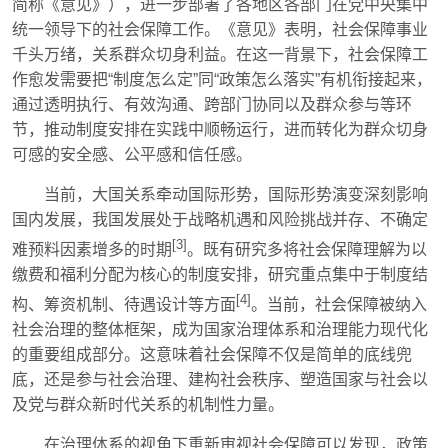
简称《意见》），进一步部署了各地区各部门在党中央集中
统一领导下的社会保障工作。《意见》表明，社会保障事业
千头万绪，关系群众切身利益。在这一背景下，社会保障工
作愈发需要把“制度怎么定”同“政策怎么落实”有机衔接起来，
通过透明执行、有效沟通、跨部门协同以及群众参与等环
节，推动制度安排在实践中顺畅运行，进而转化为群众切身
可感的安全感、公平感和信任感。
当前，大国关系牵动国际形势，国际形势演变深刻影响
国内发展，我国发展处于战略机遇和风险挑战并存、不确定
[3]
难预料因素增多的时期
。既有研究多将社会保障理解为以
缴费和福利分配为核心的制度安排，研究重点集中于制度结
[4]
构、筹资机制、待遇设计等方面
。当前，社会保障被纳入
社会治理的整体框架，成为国家治理体系和治理能力现代化
的重要组成部分。这意味着社会保障不仅是简单的底线兜
底，还是参与社会治理、建构社会秩序、塑造国家与社会以
及党与群众新时代关系的机制性力量。
在治理体系的视角下重新审视社会保障可以发现，政策