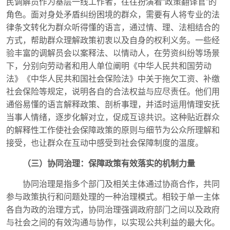
民调解员作为基层一线工作者，往往扮演着“政策翻译官”的
角色。面对身处矛盾纠纷困境的群众，需要有人将专业的法
律条文转化为群众听得懂的语言，通过情、理、法相结合的
方式，帮助群众理解政策初衷以及自身的权利义务。一些经
验丰富的调解员会以案释法、以情动人，在劳资纠纷等场景
下，分别向劳动者和用人单位阐明《中华人民共和国劳动
法》《中华人民共和国社会保险法》中关于拖欠工资、补缴
社会保险等规定，说明各自的合法权益与应尽责任。他们用
通俗易懂的语言解释政策、剖析事理，并适时运用情理安抚
当事人情绪，逐步化解对立，促成互谅共识。这种贴近群众
的解释性工作使社会保障政策的原则与细节为公众所理解和
接受，也让群众在互动中感受到社会保障制度的温度。
（三）协同治理：保障政策有效落实的机制力量
协同治理是指多个部门及相关主体通过协商合作，共同
参与政策执行和问题处理的一种治理模式。相较于单一主体
各自为政的治理方式，协同治理强调政府部门之间以及政府
与社会之间的有效沟通与协作，以实现公共利益的最大化。