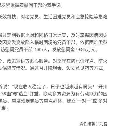
荣发紧紧握着慰问干部的双手说。
长效帮扶，对老党员、生活困难党员和应急抢险等急难
通过定期数据比对和网格日常巡查，及时掌握因病因灾
及因突发变故陷入临时困境的党员干部。依据困难类型
问党员干部1585人，发放慰问金79.85万元。
办、政策宣讲等贴心服务。对坚守在防汛值守点、防火
勤保障等情况。通过召开院坝会、设立意见箱等方式，
玲说：“现在收入稳定了，日子也越来越有盼头！”开州
“输血”与“造血”并重，联动多方资源为有劳动能力的困
员、重度残疾党员等重点群体，建立“一对一”或“多对
机制。
责任编辑：
刘露