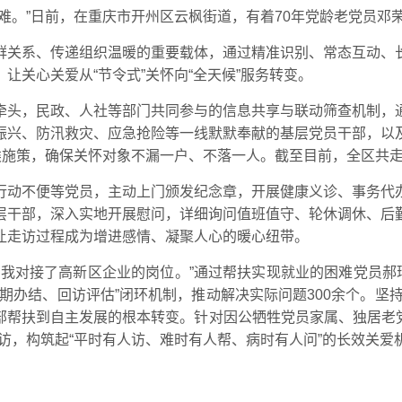
难。”日前，在重庆市开州区云枫街道，有着70年党龄老党员邓
群关系、传递组织温暖的重要载体，通过精准识别、常态互动、
让关心关爱从“节令式”关怀向“全天候”服务转变。
牵头，民政、人社等部门共同参与的信息共享与联动筛查机制，
振兴、防汛救灾、应急抢险等一线默默奉献的基层党员干部，以
施策，确保关怀对象不漏一户、不落一人。截至目前，全区共走访慰
行动不便等党员，主动上门颁发纪念章，开展健康义诊、事务代
层干部，深入实地开展慰问，详细询问值班值守、轮休调休、后
让走访过程成为增进感情、凝聚人心的暖心纽带。
我对接了高新区企业的岗位。”通过帮扶实现就业的困难党员郝
办结、回访评估”闭环机制，推动解决实际问题300余个。坚持
帮扶到自主发展的根本转变。针对因公牺牲党员家属、独居老党
访，构筑起“平时有人访、难时有人帮、病时有人问”的长效关爱