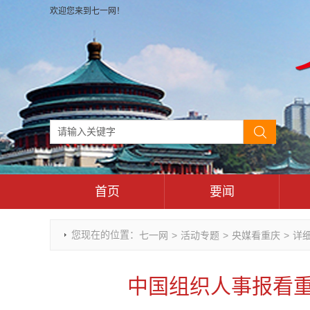
欢迎您来到七一网！
首页
要闻
时政要闻
您现在的位置：
七一网
>
活动专题
>
央媒看重庆
>
详
重庆市领导活动报道集
干部任免
中国组织人事报看重
理论武装
七一视角