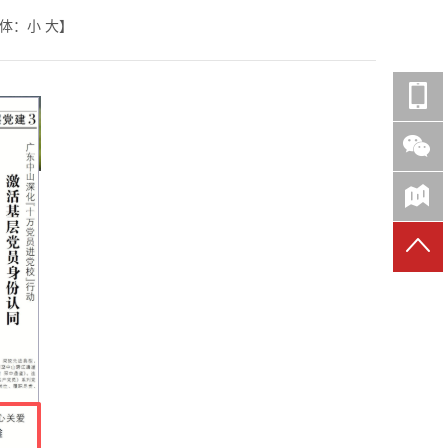
体：
小
大
】