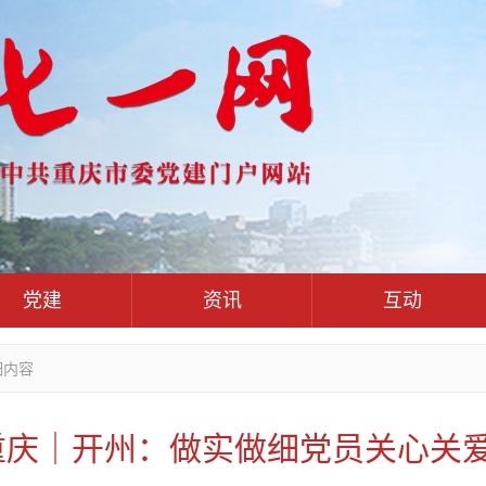
党建
资讯
互动
党群联系
党建动态
热点关注
红岩评论
细内容
干部工作
学习思考
七一视频
人才工作
党刊好文
七一文学
庆｜开州：做实做细党员关心关爱
基层组织建设
党务知识
党建头条微信公众号
作风建设
党史参阅
七一号