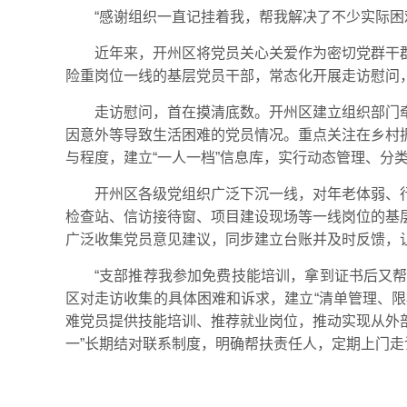
“感谢组织一直记挂着我，帮我解决了不少实际困
近年来，开州区将党员关心关爱作为密切党群干
险重岗位一线的基层党员干部，常态化开展走访慰问，
走访慰问，首在摸清底数。开州区建立组织部门
因意外等导致生活困难的党员情况。重点关注在乡村
与程度，建立“一人一档”信息库，实行动态管理、分类
开州区各级党组织广泛下沉一线，对年老体弱、
检查站、信访接待窗、项目建设现场等一线岗位的基
广泛收集党员意见建议，同步建立台账并及时反馈，
“支部推荐我参加免费技能培训，拿到证书后又帮
区对走访收集的具体困难和诉求，建立“清单管理、限期
难党员提供技能培训、推荐就业岗位，推动实现从外部
一”长期结对联系制度，明确帮扶责任人，定期上门走