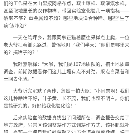
们的工作是在大山里按网格布点，取土壤样、取灌溉水样，
甚至取地里长的农作物样，带回实验室化验几十项指标——
硒够不够？重金属超不超？哪些地块适合种啥、哪些“生了
病”该咋治？
一天在笃坪乡，我跟同事正猫着腰往采样点上爬，一位
老大爷扛着锄头路过，警惕地盯了我们半天：“你们是哪里来
的？搞啥子的？”
我赶紧解释：“大爷，我们是107地质队的，搞土地质量
调查。前期数据看你们这儿土壤有点不对劲，采点白菜苔和
土回去化验。”
大爷听完沉默了两秒，忽然一拍大腿：“小同志啊！我们
这儿种啥啥不好，叶子黄、长不茂，我们也整不明白。你们
是搞研究的，好好给我化验化验！”
后来实验室的数据真找出了问题所在，调查报告交给了
地方政府，异常区该调整耕作方式调耕作方式，该补肥就补
肥。光那一个项目我们就获取了21万余项高精度数据，揭示