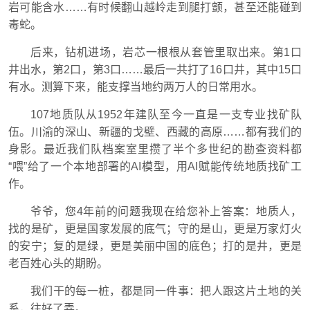
岩可能含水……有时候翻山越岭走到腿打颤，甚至还能碰到
毒蛇。
后来，钻机进场，岩芯一根根从套管里取出来。第1口
井出水，第2口，第3口……最后一共打了16口井，其中15口
有水。测算下来，能支撑当地约两万人的日常用水。
107地质队从1952年建队至今一直是一支专业找矿队
伍。川渝的深山、新疆的戈壁、西藏的高原……都有我们的
身影。最近我们队档案室里攒了半个多世纪的勘查资料都
“喂”给了一个本地部署的AI模型，用AI赋能传统地质找矿工
作。
爷爷，您4年前的问题我现在给您补上答案：地质人，
找的是矿，更是国家发展的底气；守的是山，更是万家灯火
的安宁；复的是绿，更是美丽中国的底色；打的是井，更是
老百姓心头的期盼。
我们干的每一桩，都是同一件事：把人跟这片土地的关
系，往好了弄。