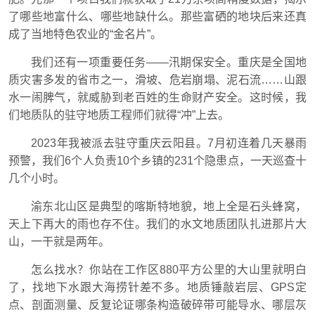
了哪些地富什么、哪些地缺什么。那些富硒的地块后来还真
成了当地特色农业的“金名片”。
我们还有一项重要任务——汛期保安全。重庆是全国地
质灾害多发的省市之一，滑坡、危岩崩塌、泥石流……山跟
水一闹脾气，就威胁到老百姓的生命财产安全。这时候，我
们地质队的驻守地质工程师们就得“冲”上去。
2023年我被派去驻守重庆云阳县。7月初连着几天暴雨
预警，我们6个人负责10个乡镇的231个隐患点，一天巡查十
几个小时。
渝东北山区是典型的喀斯特地貌，地上全是石头蜂窝，
天上下再大的雨也存不住。我们的水文地质团队扎进那片大
山，一干就是两年。
怎么找水？你站在工作区880平方公里的大山里就明白
了，找地下水跟大海捞针差不多。地质锤敲岩层、GPS定
点、剖面测量、反复论证哪条构造破碎带可能导水、哪层灰