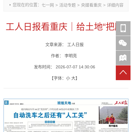
您现在的位置：
七一网
>
活动专题
>
央媒看重庆
>
详细内容
时政要闻
党建动态
热点关注
红岩评论
重庆市领导活动报道集
干部工作
学习思考
七一视频
工人日报看重庆｜给土地“把脉”
干部任免
人才工作
党刊好文
七一文学
党建头条微信公众号
基层组织建设
理论武装
党务知识
文章来源：
工人日报
七一视角
作风建设
党史参阅
七一号
七一书院
作者：
李明亮
发布时间：
2026-07-07 14:30:06
【字体：
小
大
】