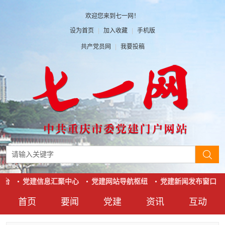
欢迎您来到七一网！
设为首页
|
加入收藏
|
手机版
共产党员网
|
我要投稿
台
党建信息汇聚中心
党建网站导航枢纽
党建新闻发布窗口
首页
要闻
党建
资讯
互动
要闻
党建
资讯
互动