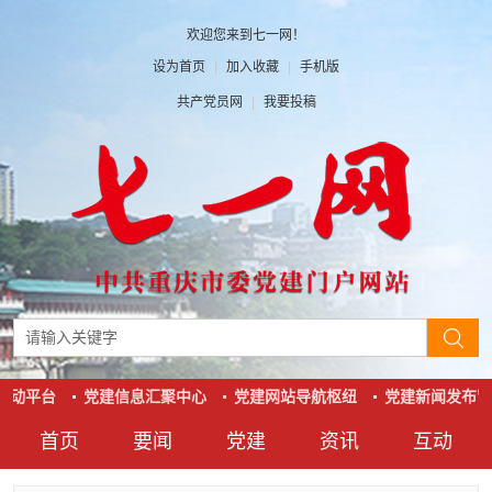
欢迎您来到七一网！
设为首页
|
加入收藏
|
手机版
共产党员网
|
我要投稿
互动平台
党建信息汇聚中心
党建网站导航枢纽
党建新闻发布窗
首页
要闻
党建
资讯
互动
要闻
党建
资讯
互动