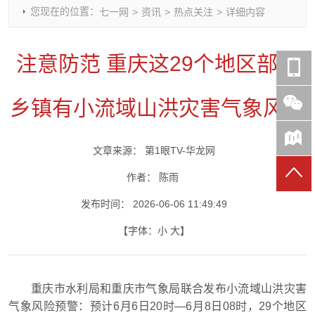
您现在的位置：
七一网
>
资讯
>
热点关注
>
详细内容
时政要闻
党建动态
热点关注
红岩评论
重庆市领导活动报道集
干部工作
学习思考
七一视频
注意防范 重庆这29个地区部分
干部任免
人才工作
党刊好文
七一文学
党建头条微信公众号
基层组织建设
理论武装
党务知识
乡镇有小流域山洪灾害气象风险
七一视角
作风建设
党史参阅
七一号
七一书院
文章来源：
第1眼TV-华龙网
作者：
陈雨
发布时间：
2026-06-06 11:49:49
【字体：
小
大
】
重庆市水利局和重庆市气象局联合发布小流域山洪灾害
气象风险预警：预计6月6日20时—6月8日08时，29个地区