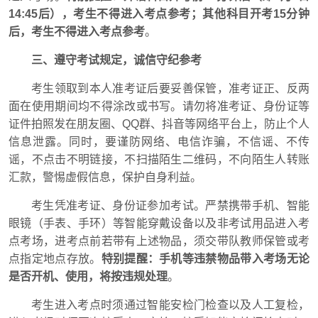
14:45后），考生不得进入考点参考；其他科目开考15分钟
后，考生不得进入考点参考
。
三、遵守考试规定，诚信守纪参考
考生领取到本人准考证后要妥善保管，准考证正、反两
面在使用期间均不得涂改或书写。请勿将准考证、身份证等
证件拍照发在朋友圈、QQ群、抖音等网络平台上，防止个人
信息泄露。同时，要谨防网络、电信诈骗，不信谣、不传
谣，不点击不明链接，不扫描陌生二维码，不向陌生人转账
汇款，警惕虚假信息，保护自身利益。
考生凭准考证、身份证参加考试。严禁携带手机、智能
眼镜（手表、手环）等智能穿戴设备以及非考试用品进入考
点考场，进考点前若带有上述物品，须交带队教师保管或考
点指定地点存放。
特别提醒：手机等违禁物品带入考场无论
是否开机、使用，将按违规处理
。
考生进入考点时须通过智能安检门检查以及人工复检，