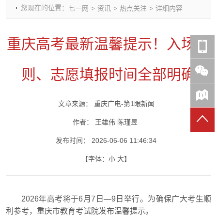
您现在的位置：
七一网
>
资讯
>
热点关注
>
详细内容
时政要闻
党建动态
热点关注
红岩评论
重庆市领导活动报道集
干部工作
学习思考
七一视频
重庆高考最新温馨提示！入场规
干部任免
人才工作
党刊好文
七一文学
党建头条微信公众号
基层组织建设
理论武装
党务知识
则、志愿填报时间全部明确
七一视角
作风建设
党史参阅
七一号
七一书院
文章来源：
重庆广电-第1眼新闻
作者：
王雄伟 陈瑾昱
发布时间：
2026-06-06 11:46:34
【字体：
小
大
】
2026年高考将于6月7日—9日举行。为确保广大考生顺
利参考，重庆市教育考试院发布温馨提示。