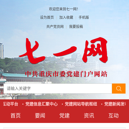
欢迎您来到七一网！
设为首页
|
加入收藏
|
手机版
共产党员网
|
我要投稿
系互动平台
党建信息汇聚中心
党建网站导航枢纽
党建新闻发布
首页
要闻
党建
资讯
互动
要闻
党建
资讯
互动