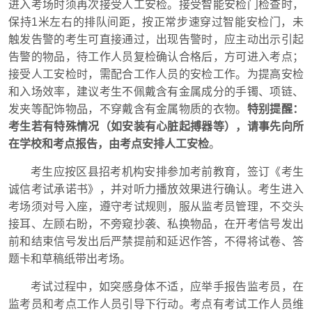
进入考场时须再次接受人工安检。接受智能安检门检查时，
保持1米左右的排队间距，按正常步速穿过智能安检门，未
触发告警的考生可直接通过，出现告警时，应主动出示引起
告警的物品，待工作人员复检确认合格后，方可进入考点；
接受人工安检时，需配合工作人员的安检工作。为提高安检
和入场效率，建议考生不佩戴含有金属成分的手镯、项链、
发夹等配饰物品，不穿戴含有金属物质的衣物。
特别提醒：
考生若有特殊情况（如安装有心脏起搏器等），请事先向所
在学校和考点报告，由考点安排人工安检
。
考生应按区县招考机构安排参加考前教育，签订《考生
诚信考试承诺书》，并对听力播放效果进行确认。考生进入
考场须对号入座，遵守考试规则，服从监考员管理，不交头
接耳、左顾右盼，不旁窥抄袭、私换物品，在开考信号发出
前和结束信号发出后严禁提前和延迟作答，不得将试卷、答
题卡和草稿纸带出考场。
考试过程中，如突感身体不适，应举手报告监考员，在
监考员和考点工作人员引导下行动。考点有考试工作人员维