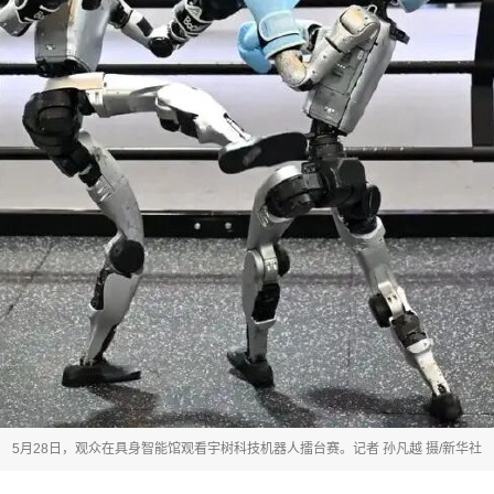
5月28日，观众在具身智能馆观看宇树科技机器人擂台赛。记者 孙凡越 摄/新华社