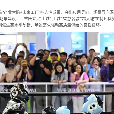
造“产业大脑+未来工厂”标志性成果，突出应用导向、场景导向深化
景建设……重庆立足“山城”“江城”“智慧名城”“超大城市”特
用催生高水平创新、场景需求驱动高质量供给的良性循环。