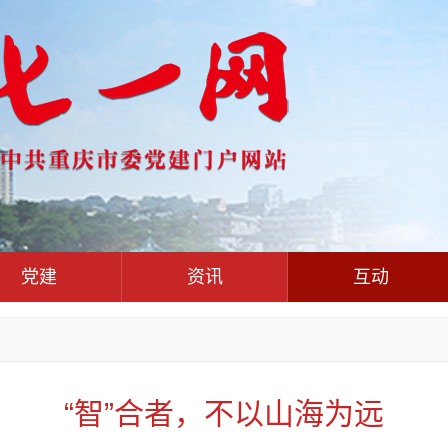
党建
资讯
互动
党群联系互动平台
党建信息汇聚中
党建动态
热点关注
红岩评论
干部工作
学习思考
七一视频
人才工作
党刊好文
七一文学
“智”合者，不以山海为远
基层组织建设
党务知识
党建头条微信公众号
作风建设
党史参阅
七一号