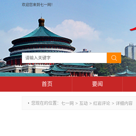
欢迎您来到七一网！
首页
要闻
时政要闻
您现在的位置：
七一网
>
互动
>
红岩评论
>
详细内容
重庆市领导活动报道集
干部任免
理论武装
七一视角