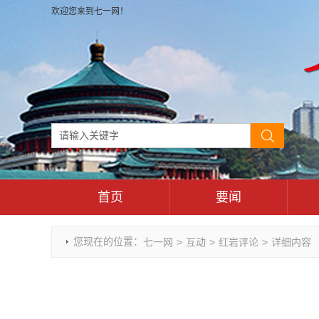
欢迎您来到七一网！
首页
要闻
时政要闻
您现在的位置：
七一网
>
互动
>
红岩评论
>
详细内容
重庆市领导活动报道集
干部任免
理论武装
七一视角