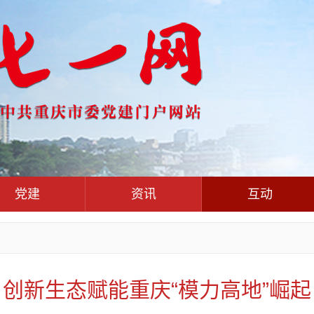
党建
资讯
互动
党群联系互
党建动态
热点关注
红岩评论
干部工作
学习思考
七一视频
人才工作
党刊好文
七一文学
创新生态赋能重庆“模力高地”崛起
基层组织建设
党务知识
党建头条微信公众号
作风建设
党史参阅
七一号