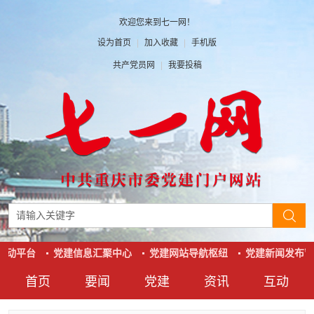
欢迎您来到七一网！
设为首页
|
加入收藏
|
手机版
共产党员网
|
我要投稿
互动平台
党建信息汇聚中心
党建网站导航枢纽
党建新闻发布窗
首页
要闻
党建
资讯
互动
要闻
党建
资讯
互动