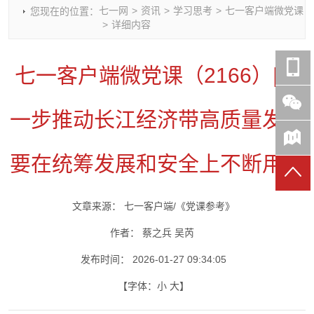
七一网
>
资讯
>
学习思考
>
七一客户端微党课
您现在的位置：
时政要闻
党建动态
热点关注
红岩评论
>
详细内容
重庆市领导活动报道集
干部工作
学习思考
七一视频
干部任免
人才工作
党刊好文
七一文学
七一客户端微党课（2166）|进
党建头条微信公众号
基层组织建设
理论武装
党务知识
七一视角
作风建设
党史参阅
七一号
一步推动长江经济带高质量发展
七一书院
要在统筹发展和安全上不断用力
文章来源：
七一客户端/《党课参考》
作者：
蔡之兵 吴芮
发布时间：
2026-01-27 09:34:05
【字体：
小
大
】