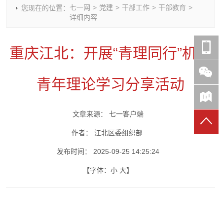
七一网
>
党建
>
干部工作
>
干部教育
>
您现在的位置：
时政要闻
党建动态
热点关注
红岩评论
详细内容
重庆市领导活动报道集
干部工作
学习思考
七一视频
干部任免
人才工作
党刊好文
七一文学
重庆江北：开展“青理同行”机关
党建头条微信公众号
基层组织建设
理论武装
党务知识
七一视角
作风建设
党史参阅
七一号
青年理论学习分享活动
七一书院
文章来源：
七一客户端
作者：
江北区委组织部
发布时间：
2025-09-25 14:25:24
【字体：
小
大
】