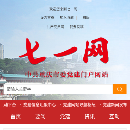
欢迎您来到七一网！
设为首页
|
加入收藏
|
手机版
共产党员网
|
我要投稿
互动平台
党建信息汇聚中心
党建网站导航枢纽
党建新闻发布窗
首页
要闻
党建
资讯
互动
要闻
党建
资讯
互动