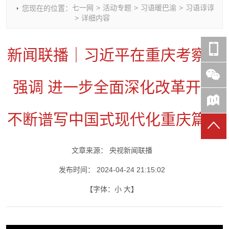
七一网
>
活动专题
>
习语暖巴渝
>
习语谆谆
您现在的位置：
时政要闻
党建动态
热点关注
红岩评论
>
详细内容
重庆市领导活动报道集
干部工作
学习思考
七一视频
干部任免
人才工作
党刊好文
七一文学
新闻联播｜习近平在重庆考察时
党建头条微信公众号
基层组织建设
理论武装
党务知识
七一视角
作风建设
党史参阅
七一号
强调 进一步全面深化改革开放
七一书院
不断谱写中国式现代化重庆篇章
文章来源：
央视新闻联播
发布时间：
2024-04-24 21:15:02
【字体：
小
大
】