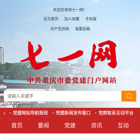
欢迎您来到七一网！
设为首页
|
加入收藏
|
手机版
共产党员网
|
我要投稿
心
党建网站导航枢纽
党建新闻发布窗口
党群联系互动平台
首页
要闻
党建
资讯
互动
要闻
党建
资讯
互动