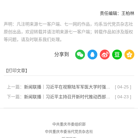
责任编辑：
王柏林
声明：凡注明来源七一客户端、七一网的作品，均系当代党员杂志社
原创出品，欢迎转载并请注明来源七一客户端；转载作品如涉及版权
等问题，请及时联系我们处理。
分享到
【打印文章】
上一篇：
新闻联播｜习近平在视察陆军军医大学时强调 面向战场面向部队面向未来 努力建设世界一流军医大学
[
04-25
]
下一篇：
新闻联播｜习近平主持召开新时代推动西部大开发座谈会强调 进一步形成大保护大开放高质量发展新格局 奋力谱写西部大开发新篇章
[
04-23
]
中共重庆市委组织部
中共重庆市委当代党员杂志社