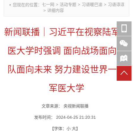
七一网
>
活动专题
>
习语暖巴渝
>
习语谆谆
您现在的位置：
时政要闻
党建动态
热点关注
红岩评论
>
详细内容
重庆市领导活动报道集
干部工作
学习思考
七一视频
干部任免
人才工作
党刊好文
七一文学
新闻联播｜习近平在视察陆军军
党建头条微信公众号
基层组织建设
理论武装
党务知识
七一视角
作风建设
党史参阅
七一号
医大学时强调 面向战场面向部
七一书院
队面向未来 努力建设世界一流
军医大学
文章来源：
央视新闻联播
发布时间：
2024-04-25 21:20:31
【字体：
小
大
】