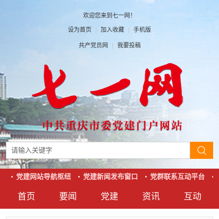
欢迎您来到七一网！
设为首页
|
加入收藏
|
手机版
共产党员网
|
我要投稿
心
党建网站导航枢纽
党建新闻发布窗口
党群联系互动平台
首页
要闻
党建
资讯
互动
要闻
党建
资讯
互动