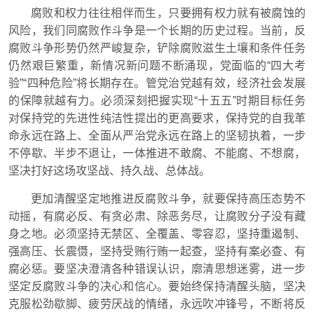
腐败和权力往往相伴而生，只要拥有权力就有被腐蚀的
风险，我们同腐败作斗争是一个长期的历史过程。当前，反
腐败斗争形势仍然严峻复杂，铲除腐败滋生土壤和条件任务
仍然艰巨繁重，新情况新问题不断涌现，党面临的“四大考
验”“四种危险”将长期存在。管党治党越有效，经济社会发展
的保障就越有力。必须深刻把握实现“十五五”时期目标任务
对保持党的先进性纯洁性提出的更高要求，保持党的自我革
命永远在路上、全面从严治党永远在路上的坚韧执着，一步
不停歇、半步不退让，一体推进不敢腐、不能腐、不想腐，
坚决打好这场攻坚战、持久战、总体战。
更加清醒坚定地推进反腐败斗争，就要保持高压态势不
动摇，有腐必反、有贪必肃、除恶务尽，让腐败分子没有藏
身之地。必须坚持无禁区、全覆盖、零容忍，坚持重遏制、
强高压、长震慑，坚持受贿行贿一起查，坚持有案必查、有
腐必惩。要坚决澄清各种错误认识，廓清思想迷雾，进一步
坚定反腐败斗争的决心和信心。要始终保持清醒头脑，坚决
克服松劲歇脚、疲劳厌战的情绪，永远吹冲锋号，不断将反