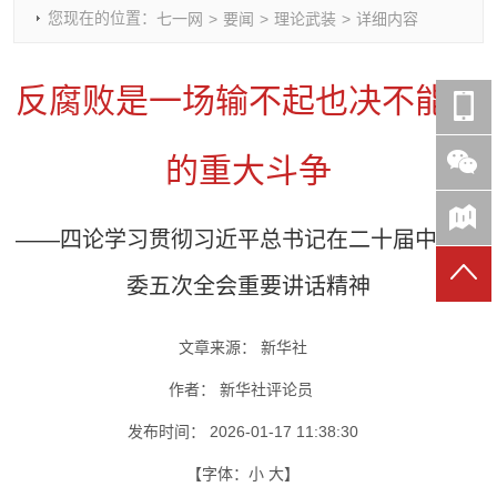
您现在的位置：
七一网
>
要闻
>
理论武装
>
详细内容
时政要闻
党建动态
热点关注
红岩评论
重庆市领导活动报道集
干部工作
学习思考
七一视频
反腐败是一场输不起也决不能输
干部任免
人才工作
党刊好文
七一文学
党建头条微信公众号
基层组织建设
理论武装
党务知识
的重大斗争
七一视角
作风建设
党史参阅
七一号
七一书院
——四论学习贯彻习近平总书记在二十届中央纪
委五次全会重要讲话精神
文章来源：
新华社
作者：
新华社评论员
发布时间：
2026-01-17 11:38:30
【字体：
小
大
】