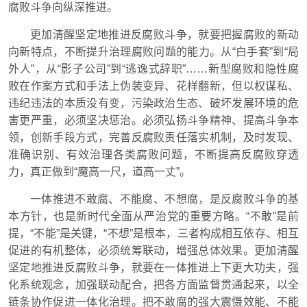
腐败斗争向纵深推进。
更加清醒坚定地推进反腐败斗争，就要把握腐败的新动
向新特点，不断提升治理腐败问题的能力。从“白手套”到“局
外人”，从“影子公司”到“逃逸式辞职”……新型腐败和隐性腐
败在作案方式和手法上伪装变异、花样翻新，但以权谋私、
违纪违法的本质没有变，污染政治生态、破坏发展环境的危
害更严重，必须坚决惩治。必须弘扬斗争精神、提高斗争本
领，创新手段方式，完善反腐败责任落实机制，及时发现、
准确识别、有效治理各类腐败问题，不断提高反腐败穿透
力，真正做到“魔高一尺，道高一丈”。
一体推进不敢腐、不能腐、不想腐，是反腐败斗争的基
本方针，也是新时代全面从严治党的重要方略。“不敢”是前
提，“不能”是关键，“不想”是根本，三者构成相互依存、相互
促进的有机整体，必须统筹联动，增强总体效果。更加清醒
坚定地推进反腐败斗争，就要在一体推进上下更大功夫，强
化系统观念，加强联动配合，把各方面监督贯通起来，以全
链条协作促进一体化治理。把不敢腐的强大震慑效能、不能