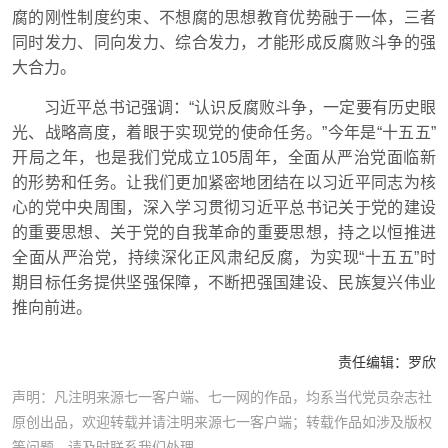
腐的刚性制度约束、不想腐的思想教育优势融于一体，三者
同时发力、同向发力、综合发力，才能形成反腐败斗争的强
大合力。
习近平总书记强调：“认识反腐败斗争，一定要有历史眼
光、战略高度，着眼于实现党的使命任务。”今年是“十五五”
开局之年，也是我们党成立105周年，全面从严治党面临新
的形势和任务。让我们更加紧密地团结在以习近平同志为核
心的党中央周围，深入学习贯彻习近平总书记关于党的建设
的重要思想、关于党的自我革命的重要思想，持之以恒推进
全面从严治党，持续深化正风肃纪反腐，为实现“十五五”时
期目标任务提供坚强保障，不断把强国建设、民族复兴伟业
推向前进。
责任编辑：
罗欣
声明：凡注明来源七一客户端、七一网的作品，均系当代党员杂志社
原创出品，欢迎转载并请注明来源七一客户端；转载作品如涉及版权
等问题，请及时联系我们处理。