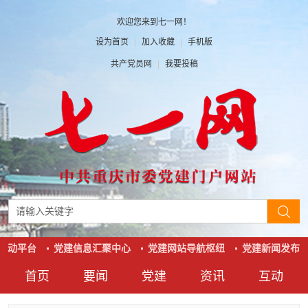
欢迎您来到七一网！
设为首页
|
加入收藏
|
手机版
共产党员网
|
我要投稿
互动平台
党建信息汇聚中心
党建网站导航枢纽
党建新闻发布窗
首页
要闻
党建
资讯
互动
要闻
党建
资讯
互动