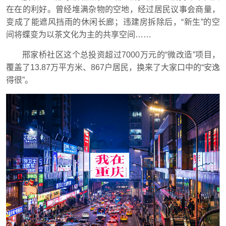
在在的利好。曾经堆满杂物的空地，经过居民议事会商量，
变成了能遮风挡雨的休闲长廊；违建房拆除后，“新生”的空
间将蝶变为以茶文化为主的共享空间……
邢家桥社区这个总投资超过7000万元的“微改造”项目，
覆盖了13.87万平方米、867户居民，换来了大家口中的“安逸
得很”。