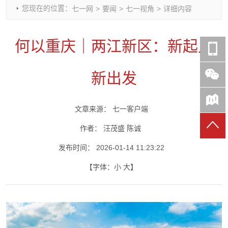
您现在的位置：
七一网
>
要闻
>
七一视角
>
详细内容
时政要闻
党建动态
热点关注
红岩评论
重庆市领导活动报道集
干部工作
学习思考
七一视频
何以重庆｜两江新区：新起点
干部任免
人才工作
党刊好文
七一文学
党建头条微信公众号
基层组织建设
理论武装
党务知识
新出发
七一视角
作风建设
党史参阅
七一号
七一书院
文章来源：
七一客户端
作者：
汪茂盛
陈诚
发布时间：
2026-01-14 11:23:22
【字体：
小
大
】