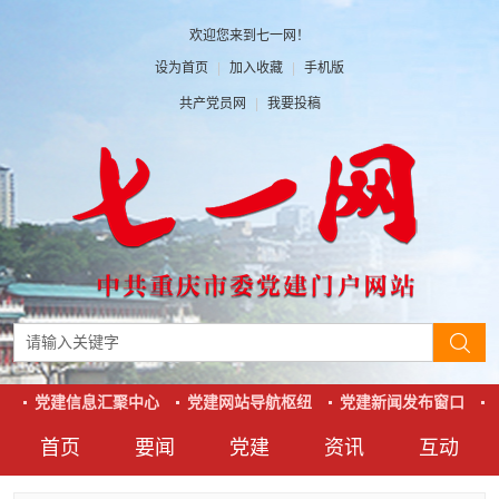
欢迎您来到七一网！
设为首页
|
加入收藏
|
手机版
共产党员网
|
我要投稿
党建信息汇聚中心
党建网站导航枢纽
党建新闻发布窗口
党
首页
要闻
党建
资讯
互动
要闻
党建
资讯
互动