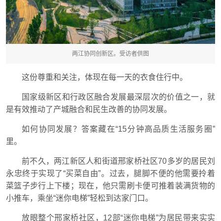
两江协同创新区。受访者供图
这份尊重和关注，体现在每一天的衣食住行中。
国家级新区和行政区融合发展最深层次的价值之一，就
是有效推动了产城融合和民生改善的协同发展。
如何协同发展？答案藏在“15分钟高品质生活服务圈”
里。
前不久，两江新区人和街道邢家桥社区70多岁的居民刘
永忠终于实现了“买菜自由”。过去，腿脚不便的他需要拎着
菜篮子步行上下楼；现在，他只需刷卡便可推着装满货物的
小推车，乘坐“迷你电梯”轻松到达家门口。
放眼整个邢家桥社区，12部“迷你电梯”为居民带来实实