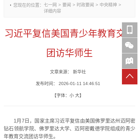
七一网
>
要闻
>
时政要闻
>
中央精神
>
您现在的位置：
时政要闻
党建动态
热点关注
红岩评论
详细内容
重庆市领导活动报道集
干部工作
学习思考
七一视频
干部任免
人才工作
党刊好文
七一文学
习近平复信美国青少年教育交流
党建头条微信公众号
基层组织建设
理论武装
党务知识
七一视角
作风建设
党史参阅
七一号
团访华师生
七一书院
文章来源：
新华社
发布时间：
2026-01-11 14:46:51
【字体：
小
大
】
1月7日，国家主席习近平复信由美国佛罗里达州迈阿密
钻石领航学院、佛罗里达大学、迈阿密戴德学院组成的青少
年教育交流团访华师生。