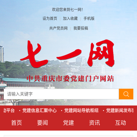
欢迎您来到七一网！
设为首页
|
加入收藏
|
手机版
共产党员网
|
我要投稿
互动平台
党建信息汇聚中心
党建网站导航枢纽
党建新闻发布窗
首页
要闻
党建
资讯
互动
要闻
党建
资讯
互动