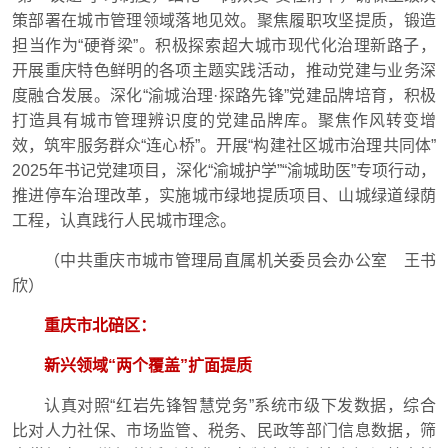
策部署在城市管理领域落地见效。聚焦履职攻坚提质，锻造
担当作为“硬脊梁”。积极探索超大城市现代化治理新路子，
开展重庆特色鲜明的各项主题实践活动，推动党建与业务深
度融合发展。深化“渝城治理·探路先锋”党建品牌培育，积极
打造具有城市管理辨识度的党建品牌库。聚焦作风转变增
效，筑牢服务群众“连心桥”。开展“构建社区城市治理共同体”
2025年书记党建项目，深化“渝城护学”“渝城助医”专项行动，
推进停车治理改革，实施城市绿地提质项目、山城绿道绿荫
工程，认真践行人民城市理念。
（中共重庆市城市管理局直属机关委员会办公室 王书
欣）
重庆市北碚区：
新兴领域“两个覆盖”扩面提质
认真对照“红岩先锋智慧党务”系统市级下发数据，综合
比对人力社保、市场监管、税务、民政等部门信息数据，筛