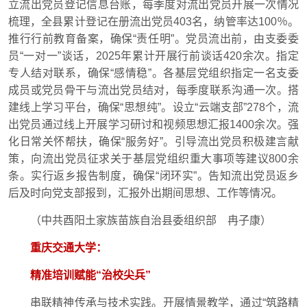
立流出党员登记信息台账，每季度对流出党员开展一次情况
梳理，全县累计登记在册流出党员403名，纳管率达100％。
推行行前教育备案，确保“责任明”。党员流出前，由支委委
员“一对一”谈话，2025年累计开展行前谈话420余次。指定
专人结对联系，确保“感情稳”。各基层党组织指定一名支委
成员或党员骨干与流出党员结对，每季度联系沟通一次。搭
建线上学习平台，确保“思想纯”。设立“云端支部”278个，流
出党员通过线上开展学习研讨和视频思想汇报1400余次。强
化日常关怀帮扶，确保“服务好”。引导流出党员积极建言献
策，向流出党员征求关于基层党组织重大事项等建议800余
条。实行返乡报告制度，确保“闭环实”。告知流出党员返乡
后及时向党支部报到，汇报外出期间思想、工作等情况。
（中共酉阳土家族苗族自治县委组织部 冉子康）
重庆交通大学：
精准培训赋能“治校尖兵”
串联精神传承与技术实践。开展情景教学，通过“筑路精