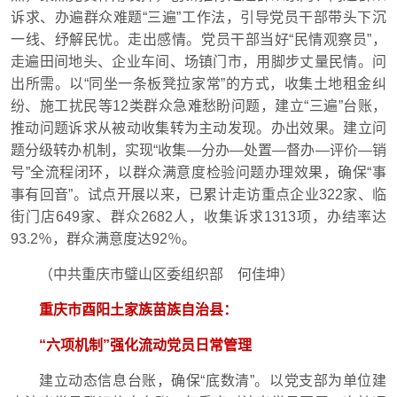
诉求、办遍群众难题“三遍”工作法，引导党员干部带头下沉
一线、纾解民忧。走出感情。党员干部当好“民情观察员”，
走遍田间地头、企业车间、场镇门市，用脚步丈量民情。问
出所需。以“同坐一条板凳拉家常”的方式，收集土地租金纠
纷、施工扰民等12类群众急难愁盼问题，建立“三遍”台账，
推动问题诉求从被动收集转为主动发现。办出效果。建立问
题分级转办机制，实现“收集—分办—处置—督办—评价—销
号”全流程闭环，以群众满意度检验问题办理效果，确保“事
事有回音”。试点开展以来，已累计走访重点企业322家、临
街门店649家、群众2682人，收集诉求1313项，办结率达
93.2％，群众满意度达92％。
（中共重庆市璧山区委组织部 何佳坤）
重庆市酉阳土家族苗族自治县：
“六项机制”强化流动党员日常管理
建立动态信息台账，确保“底数清”。以党支部为单位建