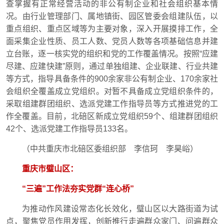
查掌握有正常经营活动的非公有制企业和社会组织基本情
况。由行业管理部门、属地镇街、园区管委会组建队伍，以
重点组织、重点区域等为主要对象，深入开展摸排工作，全
面采集企业性质、员工人数、党员人数等各项基础信息并建
立台账，逐一核实党的组织和党的工作覆盖情况。按照“应建
尽建、应建快建”原则，通过单独组建、企业联建、行业共建
等方式，指导具备条件的900余家非公有制企业、170余家社
会组织全覆盖成立党组织。对暂不具备成立党组织条件的，
采取组建群团组织、选派党建工作指导员等方式推进党的工
作全覆盖。目前，北碚区新成立党组织59个、组建群团组织
42个、选派党建工作指导员133名。
（中共重庆市北碚区委组织部 李信珂 李昊峪）
重庆市璧山区：
“三遍”工作法夯实党群“连心桥”
为推动作风建设常态化长效化，璧山区以大路街道为试
点，聚焦党员作用发挥，创新推行走遍群众家门、问遍群众