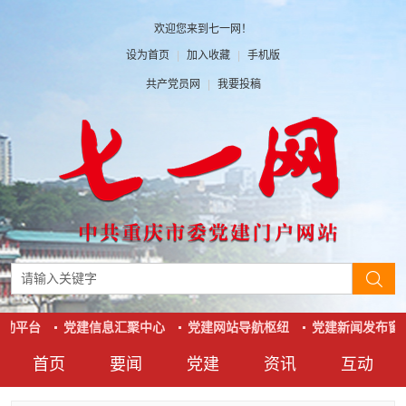
欢迎您来到七一网！
设为首页
|
加入收藏
|
手机版
共产党员网
|
我要投稿
动平台
党建信息汇聚中心
党建网站导航枢纽
党建新闻发布窗
首页
要闻
党建
资讯
互动
要闻
党建
资讯
互动