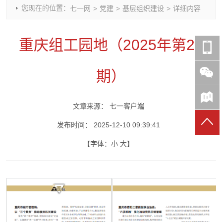
您现在的位置：
七一网
>
党建
>
基层组织建设
>
详细内容
时政要闻
党建动态
热点关注
红岩评论
重庆市领导活动报道集
干部工作
学习思考
七一视频
重庆组工园地（2025年第23
干部任免
人才工作
党刊好文
七一文学
党建头条微信公众号
基层组织建设
理论武装
党务知识
期）
七一视角
作风建设
党史参阅
七一号
七一书院
文章来源：
七一客户端
发布时间：
2025-12-10 09:39:41
【字体：
小
大
】