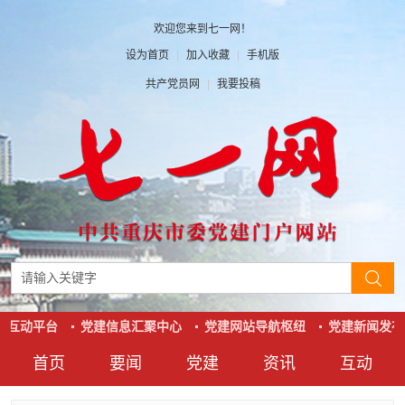
欢迎您来到七一网！
设为首页
|
加入收藏
|
手机版
共产党员网
|
我要投稿
系互动平台
党建信息汇聚中心
党建网站导航枢纽
党建新闻发布
首页
要闻
党建
资讯
互动
要闻
党建
资讯
互动