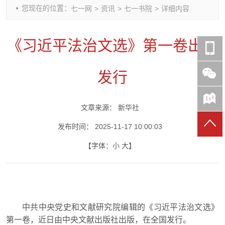
您现在的位置：
七一网
>
资讯
>
七一书院
>
详细内容
时政要闻
党建动态
热点关注
红岩评论
重庆市领导活动报道集
干部工作
学习思考
七一视频
《习近平法治文选》第一卷出版
干部任免
人才工作
党刊好文
七一文学
党建头条微信公众号
基层组织建设
理论武装
党务知识
发行
七一视角
作风建设
党史参阅
七一号
七一书院
文章来源：
新华社
发布时间：
2025-11-17 10:00:03
【字体：
小
大
】
中共中央党史和文献研究院编辑的《习近平法治文选》
第一卷，近日由中央文献出版社出版，在全国发行。