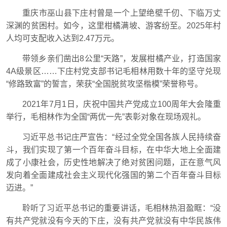
重庆市巫山县下庄村曾是一个上望绝壁千仞、下临万丈
深渊的贫困村。如今，这里柑橘满坡、游客纷至。2025年村
人均可支配收入达到2.47万元。
带领乡亲们凿出8公里“天路”，发展柑橘产业，打造国家
4A级景区……下庄村党支部书记毛相林用数十年的坚守兑现
“修路致富”的誓言，荣获“全国脱贫攻坚楷模”荣誉称号。
2021年7月1日，庆祝中国共产党成立100周年大会隆重
举行，毛相林作为全国“两优一先”表彰对象在现场观礼。
习近平总书记庄严宣告：“经过全党全国各族人民持续奋
斗，我们实现了第一个百年奋斗目标，在中华大地上全面建
成了小康社会，历史性地解决了绝对贫困问题，正在意气风
发向着全面建成社会主义现代化强国的第二个百年奋斗目标
迈进。”
聆听了习近平总书记的重要讲话，毛相林热泪盈眶：“没
有共产党就没有今天的下庄，没有共产党就没有中华民族伟