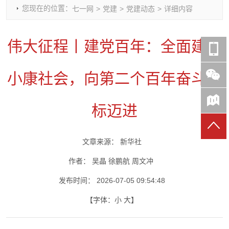
您现在的位置：
七一网
>
党建
>
党建动态
>
详细内容
时政要闻
党建动态
热点关注
红岩评论
重庆市领导活动报道集
干部工作
学习思考
七一视频
伟大征程丨建党百年：全面建成
干部任免
人才工作
党刊好文
七一文学
党建头条微信公众号
基层组织建设
理论武装
党务知识
小康社会，向第二个百年奋斗目
七一视角
作风建设
党史参阅
七一号
七一书院
标迈进
文章来源：
新华社
作者：
吴晶 徐鹏航 周文冲
发布时间：
2026-07-05 09:54:48
【字体：
小
大
】