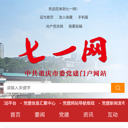
欢迎您来到七一网！
设为首页
|
加入收藏
|
手机版
共产党员网
|
我要投稿
互动平台
党建信息汇聚中心
党建网站导航枢纽
党建新闻发布
首页
要闻
党建
资讯
互动
要闻
党建
资讯
互动