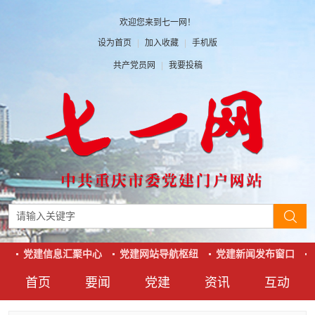
欢迎您来到七一网！
设为首页
|
加入收藏
|
手机版
共产党员网
|
我要投稿
台
党建信息汇聚中心
党建网站导航枢纽
党建新闻发布窗口
首页
要闻
党建
资讯
互动
要闻
党建
资讯
互动