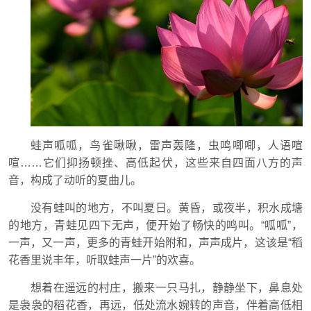
蛙声呱呱，鸟雀啾啾，雷声轰隆，虫鸣唧唧，人语喧
喧……它们抑扬顿挫、高低起伏，这些来自四面八方的声
音，构成了动听的夏曲儿。
没有蛙叫的地方，不叫夏日。黄昏，或夜半，积水成塘
的地方，青蛙见四下无声，便开始了畅快的鸣叫。“呱呱”，
一声，又一声，更多的青蛙开始附和，声声成片，这该是“稻
花香里说丰年，听取蛙声一片”的欢喜。
想着在遥远的村庄，搬来一只马扎，静静坐下，鼻息处
是袅袅的稻花香，再远，低处流水婉转的声音，伴着高低相