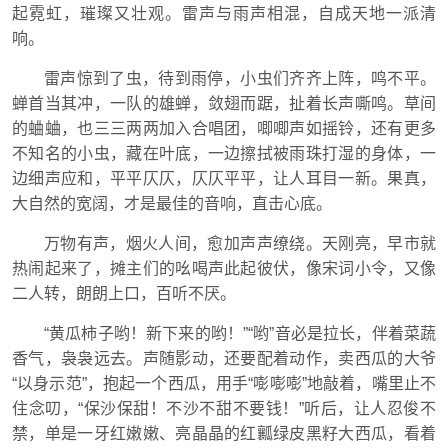
起霓虹，璀璨又壮观。雷声与雨声相混，自成天地一派清
响。
雷声惊到了虫，待到雨停，小虫们齐齐上阵，鸣不平。
蝉首当其冲，一队的雄蝉，敛翅而踞，扯着长声嘶鸣。草间
的蛐蛐，也三三两两加入合唱团，唧唧声如摇铃，还有更多
不知名的小虫，藏在叶底，一边擦拭被雨珠打湿的身体，一
边细声应和，平平仄仄，仄仄平平，让人耳目一新。果真，
大自然的宽阔，才是最佳的音响，直击心底。
万物有声，烟火人间，愈加声声缭绕。天刚亮，早市就
热闹起来了，摊主们的吆喝声此起彼伏，像宋词小令，又像
二人转，朗朗上口，百听不厌。
“黄瓜柿子哟！新下来的哟！”“哟”音必是拉长，伴着菜蔬
香气，袅袅远去。声随影动，还要配着动作，卖西瓜的大爷
“以身示范”，抱起一个西瓜，用手“嘭嘭嘭”地敲着，嘴里止不
住念叨，“保沙保甜！不沙不甜不要钱！”听后，让人忍俊不
禁，单是一牙红嫩嫩、亮晶晶的红瓤绿皮黑籽大西瓜，看着