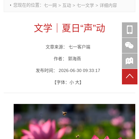
您现在的位置：
七一网
>
互动
>
七一文学
>
详细内容
时政要闻
党建动态
热点关注
红岩评论
重庆市领导活动报道集
干部工作
学习思考
七一视频
文学｜夏日“声”动
干部任免
人才工作
党刊好文
七一文学
党建头条微信公众号
基层组织建设
理论武装
党务知识
文章来源：
七一客户端
七一视角
作风建设
党史参阅
七一号
七一书院
作者：
郭海燕
发布时间：
2026-06-30 09:33:17
【字体：
小
大
】