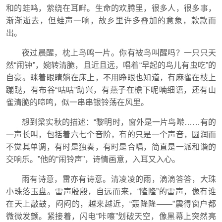
和的蛙鸣，萦绕在耳畔。生命的欢腾里，很多人，很多事，
渐渐逝去，但蛙声一响，故乡里许多叠加的意象，款款而
出。
夜过晨醒，枕上鸟鸣一片。你有被鸟叫醒吗？一只只天
然“闹钟”，婉转清脆，且近且远，唱着“早起的鸟儿有虫吃”的
自豪。眯着眼睛躺在床上，不用睁眼也知道，有麻雀在枝上
蹦跶，有布谷“咕咕”助兴，有燕子在檐下呢喃细语，还有山
雀清脆的啼鸣，似一串串银铃荡在风里。
想到梁实秋的描述：“黎明时，窗外是一片鸟啭……有的
一声长叫，包括着六七个音阶，有的只是一个声音，圆润而
不觉其单调，有时是独奏，有时是合唱，简直是一派和谐的
交响乐。”他的“闹铃声”，诗情画意，入耳又入心。
雨有诗意，雷亦有诗意。清凌凌的雨，滴滴答答，大珠
小珠落玉盘。雷声殷殷，自远而来，“隆隆”的雷声，像有谁
在天上敲鼓，闷闷的，越来越近，“轰隆隆——”震得窗户都
微微发颤。紧接着，闪电“咔嚓”划破天空，像黑幕上突然亮