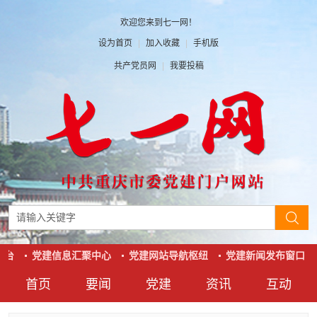
欢迎您来到七一网！
设为首页
|
加入收藏
|
手机版
共产党员网
|
我要投稿
台
党建信息汇聚中心
党建网站导航枢纽
党建新闻发布窗口
首页
要闻
党建
资讯
互动
要闻
党建
资讯
互动