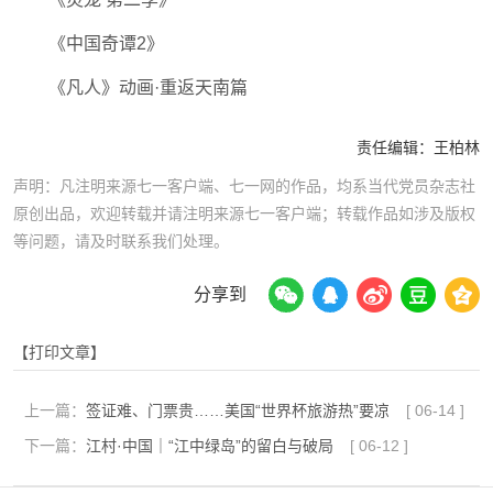
《中国奇谭2》
《凡人》动画·重返天南篇
责任编辑：
王柏林
声明：凡注明来源七一客户端、七一网的作品，均系当代党员杂志社
原创出品，欢迎转载并请注明来源七一客户端；转载作品如涉及版权
等问题，请及时联系我们处理。
分享到
【打印文章】
上一篇：
签证难、门票贵……美国“世界杯旅游热”要凉
[
06-14
]
下一篇：
江村·中国｜“江中绿岛”的留白与破局
[
06-12
]