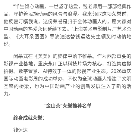
“半生倾心动画，一世坚守热爱，钱老师用一部部经典作
品，守护着民族动画的风骨与浪漫。我来领取这项荣誉前，
他反复叮嘱我说，这份荣誉是归于全体动画人的，愿大家对
中国动画的热爱永远延续下去。”上海美术电影制片厂艺术总
监、《大耳朵图图》导演速达替钱运达先生领奖时动情地
说。
闭幕式在《美美》的旋律中落下帷幕。作为西部重要的
影视产业基地，重庆永川正以科技片场为核心，打造集虚拟
拍摄、数字置景、AI特效于一体的影视产业生态。2026重庆
国际动画电影周的成功举办，不仅为全球动画人搭建了文明
互鉴的桥梁，也为中国动画产业的创新发展注入了新的活
力。
“金山茶”荣誉推荐名单
终身成就荣誉
：
钱运达