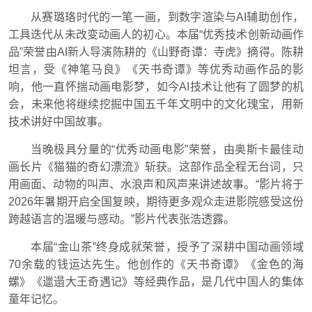
从赛璐珞时代的一笔一画，到数字渲染与AI辅助创作，
工具迭代从未改变动画人的初心。本届“优秀技术创新动画作
品”荣誉由AI新人导演陈耕的《山野奇谭：寺虎》摘得。陈耕
坦言，受《神笔马良》《天书奇谭》等优秀动画作品的影
响，他一直怀揣动画电影梦，如今AI技术让他有了圆梦的机
会，未来他将继续挖掘中国五千年文明中的文化瑰宝，用新
技术讲好中国故事。
当晚极具分量的“优秀动画电影”荣誉，由奥斯卡最佳动
画长片《猫猫的奇幻漂流》斩获。这部作品全程无台词，只
用画面、动物的叫声、水浪声和风声来讲述故事。“影片将于
2026年暑期开启全国复映，期待更多观众走进影院感受这份
跨越语言的温暖与感动。”影片代表张浩透露。
本届“金山茶”终身成就荣誉，授予了深耕中国动画领域
70余载的钱运达先生。他创作的《天书奇谭》《金色的海
螺》《邋遢大王奇遇记》等经典作品，是几代中国人的集体
童年记忆。