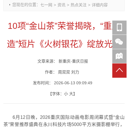
您现在的位置：
七一网
>
资讯
>
热点关注
>
详细内容
时政要闻
党建动态
热点关注
红岩评论
重庆市领导活动报道集
干部工作
学习思考
七一视频
10项“金山茶”荣誉揭晓，“重庆
干部任免
人才工作
党刊好文
七一文学
党建头条微信公众号
基层组织建设
理论武装
党务知识
造”短片《火树银花》绽放光彩
七一视角
作风建设
党史参阅
七一号
七一书院
文章来源：
新重庆-重庆日报
作者：
周双双 刘力
发布时间：
2026-06-13 09:09:49
【字体：
小
大
】
6月12日晚，2026重庆国际动画电影周闭幕式暨“金山
茶”荣誉推荐盛典在永川科技片场5000平方米摄影棚举行，