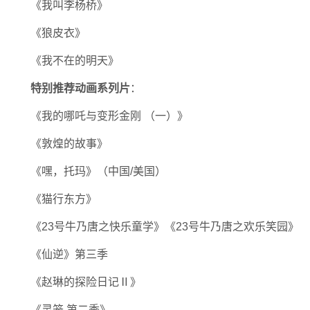
《我叫李杨桥》
《狼皮衣》
《我不在的明天》
特别推荐动画系列片
：
《我的哪吒与变形金刚 （一）》
《敦煌的故事》
《嘿，托玛》（中国/美国）
《猫行东方》
《23号牛乃唐之快乐童学》《23号牛乃唐之欢乐笑园》
《仙逆》第三季
《赵琳的探险日记Ⅱ》
《灵笼 第二季》