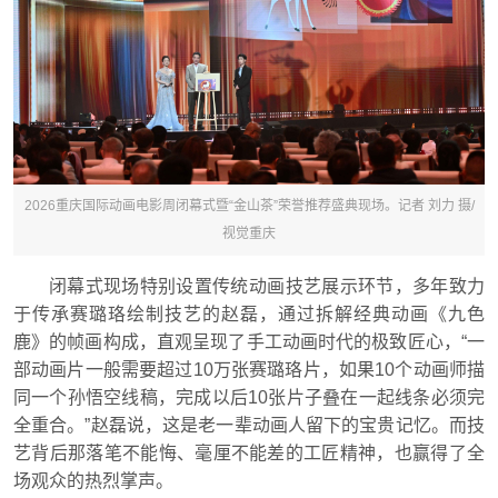
2026重庆国际动画电影周闭幕式暨“金山茶”荣誉推荐盛典现场。记者 刘力 摄/
视觉重庆
闭幕式现场特别设置传统动画技艺展示环节，多年致力
于传承赛璐珞绘制技艺的赵磊，通过拆解经典动画《九色
鹿》的帧画构成，直观呈现了手工动画时代的极致匠心，“一
部动画片一般需要超过10万张赛璐珞片，如果10个动画师描
同一个孙悟空线稿，完成以后10张片子叠在一起线条必须完
全重合。”赵磊说，这是老一辈动画人留下的宝贵记忆。而技
艺背后那落笔不能悔、毫厘不能差的工匠精神，也赢得了全
场观众的热烈掌声。