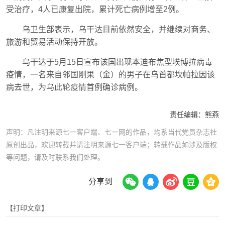
受治疗，4人已康复出院，累计死亡病例增至2例。
乌卫生部表示，乌干达目前依然安全，并继续对商务、
旅游和贸易活动保持开放。
乌干达于5月15日宣布该国出现本迪布焦型埃博拉病毒
疫情，一名来自邻国刚果（金）的男子在乌首都坎帕拉因该
病去世，为乌此轮疫情首例确诊病例。
责任编辑：
熊燕
声明：凡注明来源七一客户端、七一网的作品，均系当代党员杂志社
原创出品，欢迎转载并请注明来源七一客户端；转载作品如涉及版权
等问题，请及时联系我们处理。
分享到
【打印文章】