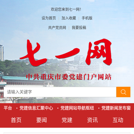
欢迎您来到七一网！
设为首页
|
加入收藏
|
手机版
共产党员网
|
我要投稿
动平台
党建信息汇聚中心
党建网站导航枢纽
党建新闻发布窗口
首页
要闻
党建
资讯
互动
要闻
党建
资讯
互动