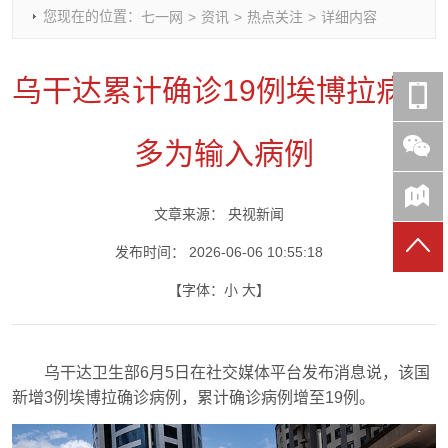
您现在的位置：
七一网
>
资讯
>
热点关注
>
详细内容
时政要闻
党建动态
热点关注
红岩评论
重庆市领导活动报道集
干部工作
学习思考
七一视频
乌干达累计确诊19例埃博拉病例
干部任免
人才工作
党刊好文
七一文学
党建头条微信公众号
基层组织建设
理论武装
党务知识
多为输入病例
七一视角
作风建设
党史参阅
七一号
七一书院
文章来源：
央视新闻
发布时间：
2026-06-06 10:55:18
【字体：
小
大
】
乌干达卫生部6月5日在社交媒体平台发布消息说，该国
新增3例埃博拉确诊病例，累计确诊病例增至19例。