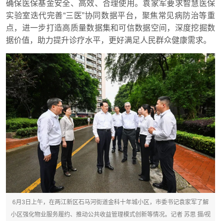
确保医保基金安全、高效、合理使用。袁家军要求智慧医保
实验室迭代完善“三医”协同数据平台，聚焦常见病防治等重
点，进一步打造高质量数据集和可信数据空间，深度挖掘数
据价值，助力提升诊疗水平，更好满足人民群众健康需求。
6月3日上午，在两江新区石马河街道金科十年城小区，市委书记袁家军了解
小区强化物业服务履约、推动公共收益管理模式创新等情况。记者 苏思 摄/视