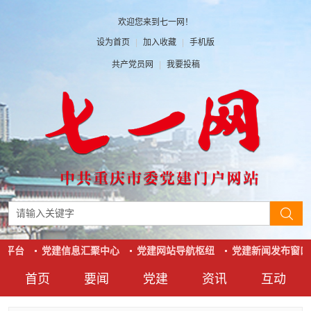
欢迎您来到七一网！
设为首页
|
加入收藏
|
手机版
共产党员网
|
我要投稿
平台
党建信息汇聚中心
党建网站导航枢纽
党建新闻发布窗口
首页
要闻
党建
资讯
互动
要闻
党建
资讯
互动