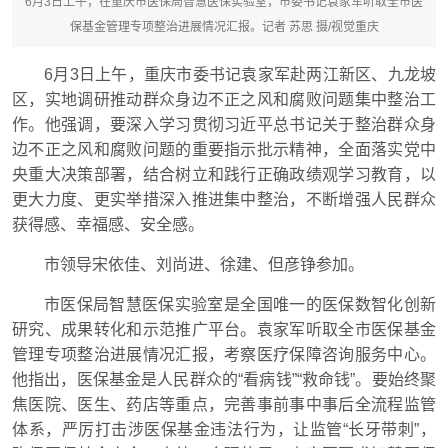
6月3日上午，在重庆市医保局智慧医保实验室，市委书记袁家军听取全市医
保基金管理专项整治进展情况汇报。记者 苏思 摄/视觉重庆
6月3日上午，重庆市委书记袁家军赴两江新区、九龙坡
区，实地调研推动群众身边不正之风和腐败问题集中整治工
作。他强调，要深入学习贯彻习近平总书记关于整治群众身
边不正之风和腐败问题的重要指示批示精神，全面落实党中
央重大决策部署，结合树立和践行正确政绩观学习教育，以
更大力度、更实举措深入推进集中整治，不断增强人民群众
获得感、幸福感、安全感。
市领导宋依佳、刘尚进、徐建、但彦铮参加。
市医保局智慧医保实验室是全国唯一的医保数智化创新
研究、成果转化和示范推广平台。袁家军听取全市医保基金
管理专项整治进展情况汇报，考察医疗保障咨询服务中心。
他指出，医保基金是人民群众的“看病钱”“救命钱”。要始终聚
焦医院、医生、药店等重点，完善事前事中事后全流程监管
体系，严厉打击涉医保基金违法行为，让监管“长牙带刺”，