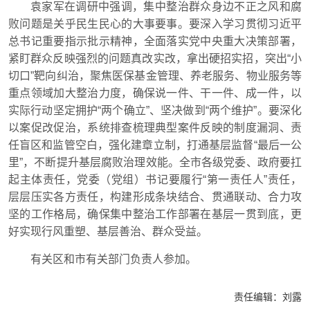
袁家军在调研中强调，集中整治群众身边不正之风和腐
败问题是关乎民生民心的大事要事。要深入学习贯彻习近平
总书记重要指示批示精神，全面落实党中央重大决策部署，
紧盯群众反映强烈的问题真改实改，拿出硬招实招，突出“小
切口”靶向纠治，聚焦医保基金管理、养老服务、物业服务等
重点领域加大整治力度，确保说一件、干一件、成一件，以
实际行动坚定拥护“两个确立”、坚决做到“两个维护”。要深化
以案促改促治，系统排查梳理典型案件反映的制度漏洞、责
任盲区和监管空白，强化建章立制，打通基层监督“最后一公
里”，不断提升基层腐败治理效能。全市各级党委、政府要扛
起主体责任，党委（党组）书记要履行“第一责任人”责任，
层层压实各方责任，构建形成条块结合、贯通联动、合力攻
坚的工作格局，确保集中整治工作部署在基层一贯到底，更
好实现行风重塑、基层善治、群众受益。
有关区和市有关部门负责人参加。
责任编辑：
刘露