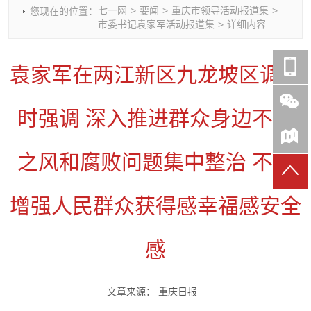
七一网
>
要闻
>
重庆市领导活动报道集
>
您现在的位置：
时政要闻
党建动态
热点关注
红岩评论
市委书记袁家军活动报道集
>
详细内容
重庆市领导活动报道集
干部工作
学习思考
七一视频
干部任免
人才工作
党刊好文
七一文学
袁家军在两江新区九龙坡区调研
党建头条微信公众号
基层组织建设
理论武装
党务知识
七一视角
作风建设
党史参阅
七一号
时强调 深入推进群众身边不正
七一书院
之风和腐败问题集中整治 不断
增强人民群众获得感幸福感安全
感
文章来源：
重庆日报