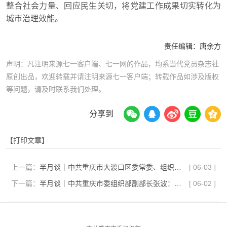
整合社会力量、回应民生关切，将党建工作成果切实转化为
城市治理效能。
责任编辑：
唐余方
声明：凡注明来源七一客户端、七一网的作品，均系当代党员杂志社
原创出品，欢迎转载并请注明来源七一客户端；转载作品如涉及版权
等问题，请及时联系我们处理。
分享到
【打印文章】
上一篇：
半月谈｜中共重庆市大渡口区委常委、组织部部长王勇：聚焦现代化新重庆建设 锻造高素质专业化干部队伍
[
06-03
]
下一篇：
半月谈｜中共重庆市委组织部副部长张波：发挥“141”基层智治体系实战作用 持续夯实超大城市现代化治理底座基石
[
06-02
]