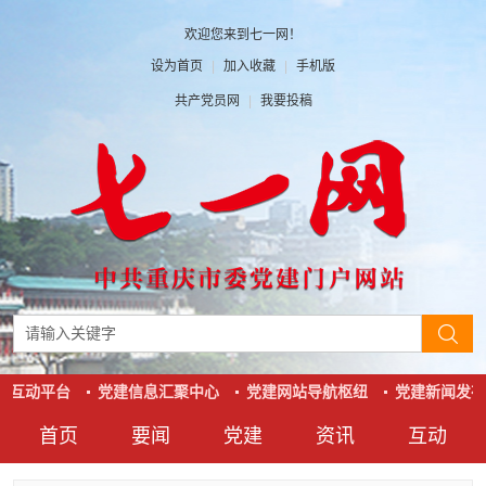
欢迎您来到七一网！
设为首页
|
加入收藏
|
手机版
共产党员网
|
我要投稿
系互动平台
党建信息汇聚中心
党建网站导航枢纽
党建新闻发布
首页
要闻
党建
资讯
互动
要闻
党建
资讯
互动