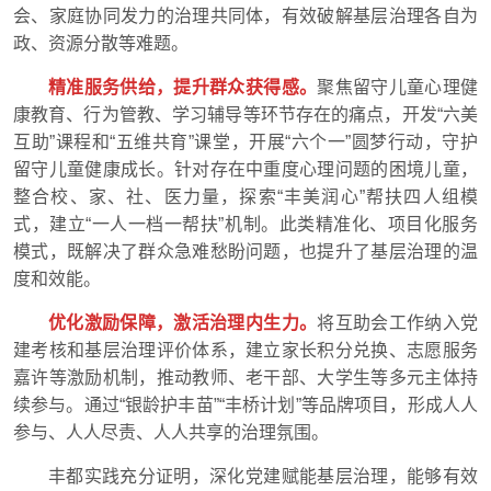
会、家庭协同发力的治理共同体，有效破解基层治理各自为
政、资源分散等难题。
精准服务供给，提升群众获得感。
聚焦留守儿童心理健
康教育、行为管教、学习辅导等环节存在的痛点，开发“六美
互助”课程和“五维共育”课堂，开展“六个一”圆梦行动，守护
留守儿童健康成长。针对存在中重度心理问题的困境儿童，
整合校、家、社、医力量，探索“丰美润心”帮扶四人组模
式，建立“一人一档一帮扶”机制。此类精准化、项目化服务
模式，既解决了群众急难愁盼问题，也提升了基层治理的温
度和效能。
优化激励保障，激活治理内生力。
将互助会工作纳入党
建考核和基层治理评价体系，建立家长积分兑换、志愿服务
嘉许等激励机制，推动教师、老干部、大学生等多元主体持
续参与。通过“银龄护丰苗”“丰桥计划”等品牌项目，形成人人
参与、人人尽责、人人共享的治理氛围。
丰都实践充分证明，深化党建赋能基层治理，能够有效