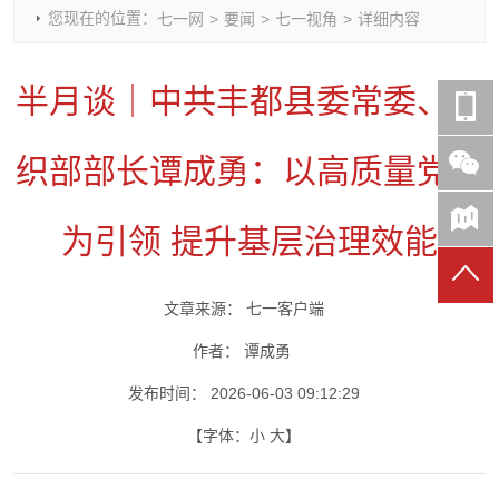
您现在的位置：
七一网
>
要闻
>
七一视角
>
详细内容
时政要闻
党建动态
热点关注
红岩评论
重庆市领导活动报道集
干部工作
学习思考
七一视频
半月谈｜中共丰都县委常委、组
干部任免
人才工作
党刊好文
七一文学
党建头条微信公众号
基层组织建设
理论武装
党务知识
织部部长谭成勇：以高质量党建
七一视角
作风建设
党史参阅
七一号
七一书院
为引领 提升基层治理效能
文章来源：
七一客户端
作者：
谭成勇
发布时间：
2026-06-03 09:12:29
【字体：
小
大
】