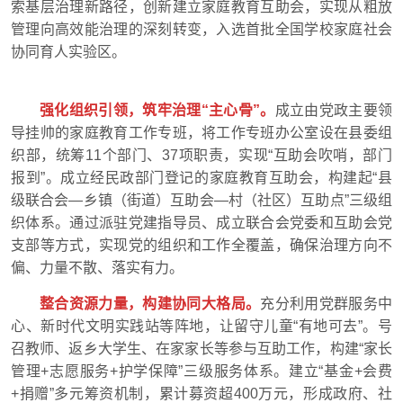
索基层治理新路径，创新建立家庭教育互助会，实现从粗放
管理向高效能治理的深刻转变，入选首批全国学校家庭社会
协同育人实验区。
强化组织引领，筑牢治理“主心骨”。
成立由党政主要领
导挂帅的家庭教育工作专班，将工作专班办公室设在县委组
织部，统筹11个部门、37项职责，实现“互助会吹哨，部门
报到”。成立经民政部门登记的家庭教育互助会，构建起“县
级联合会—乡镇（街道）互助会—村（社区）互助点”三级组
织体系。通过派驻党建指导员、成立联合会党委和互助会党
支部等方式，实现党的组织和工作全覆盖，确保治理方向不
偏、力量不散、落实有力。
整合资源力量，构建协同大格局。
充分利用党群服务中
心、新时代文明实践站等阵地，让留守儿童“有地可去”。号
召教师、返乡大学生、在家家长等参与互助工作，构建“家长
管理+志愿服务+护学保障”三级服务体系。建立“基金+会费
+捐赠”多元筹资机制，累计募资超400万元，形成政府、社