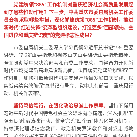
党建统领“885”工作机制对重庆经济社会高质量发展起
到了哪些推动作用？下一步，中共重庆市委直属机关工作委
员会将采取哪些举措，深化党建统领“885”工作机制，推进
新时代“红岩先锋”变革型组织建设，打造更多“西部领先、全
国进位和重庆辨识度”的党建标志性成果？
市委直属机关工委深入学习贯彻习近平总书记“7·9”重要
讲话、“7·29”重要指示和视察重庆重要讲话重要指示精神，
全面贯彻党中央决策部署和市委工作要求，围绕奋力开创新
时代市域党建新高地建设新局面，认真落实党建统领“885”工
作机制，加快打造新时代机关党建高质量发展重庆实践，以
实战实绩实效确保“总书记有号令、党中央有部署，重庆见行
动、机关作表率”。
坚持笃信笃行，在强化政治忠诚上作表率。
坚持不懈用
习近平新时代中国特色社会主义思想凝心铸魂，深入推进“五
强五促”政治铸魂行动，健全完善“四个五”体系化学习机制，
持续深化理想信念教育、政治机关意识教育和对党忠诚教
育，充分发挥市直机关“渝理面对面”宣讲队作用，纵深推进