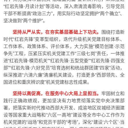
“红岩先锋·月读计划”等活动，深入肃清流毒影响，引导党员
干部不断提高“政治三力”，用实际行动坚定拥护“两个确立”、
坚决做到“两个维护”。
坚持从严从实，在夯实基层基础上下功夫。
围绕打造新
时代“红岩先锋”变革型组织，迭代升级机关党建目标体系、
工作体系、政策体系、评价体系，大力实施“模范创建·示范
争先”工程，压紧压实机关党建工作“三级七岗”责任，一体推
进“红岩先锋·模范机关”“红岩先锋·五型党委”“红岩先锋·四强支
部”“红岩先锋·六好党员”培育选树和统战群团建“四家”活动，
纵深推进“六清六廉”清廉机关建设，打造更多“西部领先、全
国进位和重庆辨识度”机关党建标志性成果。
坚持以高促高，在服务中心大局上显担当。
牢固树立和
践行正确政绩观，更加坚决有力地贯彻落实党中央决策部
署，把落实新时代推动西部大开发、成渝地区双城经济圈建
设等国家重大战略和“六区一高地”建设等全市中心工作作为
机关党建的“战场”和党员干部的“考场”，深化“建设‘六个区’·当