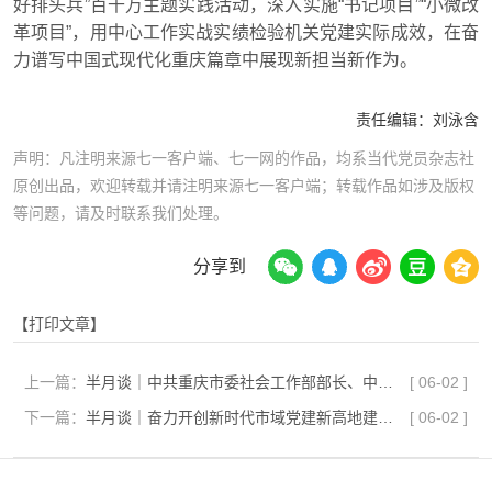
好排头兵”百千万主题实践活动，深入实施“书记项目”“小微改
革项目”，用中心工作实战实绩检验机关党建实际成效，在奋
力谱写中国式现代化重庆篇章中展现新担当新作为。
责任编辑：
刘泳含
声明：凡注明来源七一客户端、七一网的作品，均系当代党员杂志社
原创出品，欢迎转载并请注明来源七一客户端；转载作品如涉及版权
等问题，请及时联系我们处理。
分享到
【打印文章】
上一篇：
半月谈｜中共重庆市委社会工作部部长、中共重庆市委非公有制经济组织和社会组织工作委员会书记邹勇：筑堡垒 聚合力 促发展 奋力开创新兴领域党建新局面
[
06-02
]
下一篇：
半月谈｜奋力开创新时代市域党建新高地建设新局面
[
06-02
]