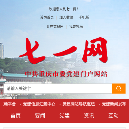
欢迎您来到七一网！
设为首页
|
加入收藏
|
手机版
共产党员网
|
我要投稿
互动平台
党建信息汇聚中心
党建网站导航枢纽
党建新闻发布窗
首页
要闻
党建
资讯
互动
要闻
党建
资讯
互动