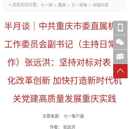
您现在的位置：
七一网
>
要闻
>
七一视角
>
详细内容
时政要闻
党建动态
热点关注
红岩评论
重庆市领导活动报道集
干部工作
学习思考
七一视频
半月谈｜中共重庆市委直属机关
干部任免
人才工作
党刊好文
七一文学
党建头条微信公众号
基层组织建设
理论武装
党务知识
工作委员会副书记（主持日常工
七一视角
作风建设
党史参阅
七一号
七一书院
作）张远洪：坚持对标对表 深
化改革创新 加快打造新时代机
关党建高质量发展重庆实践
文章来源：
七一客户端
作者：
张远洪