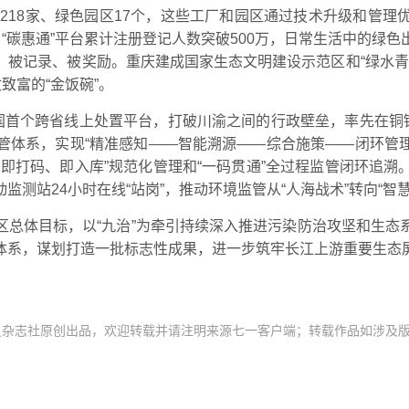
厂218家、绿色园区17个，这些工厂和园区通过技术升级和管
亿元。“碳惠通”平台累计注册登记人数突破500万，日常生活中
被记录、被奖励。重庆建成国家生态文明建设示范区和“绿水青
致富的“金饭碗”。
国首个跨省线上处置平台，打破川渝之间的行政壁垒，率先在铜
体系，实现“精准感知——智能溯源——综合施策——闭环管理
即打码、即入库”规范化管理和“一码贯通”全过程监管闭环追
测站24小时在线“站岗”，推动环境监管从“人海战术”转向“智慧
区总体目标，以“九治”为牵引持续深入推进污染防治攻坚和生态
体系，谋划打造一批标志性成果，进一步筑牢长江上游重要生态
员杂志社原创出品，欢迎转载并请注明来源七一客户端；转载作品如涉及