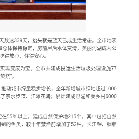
良天数达339天，抬头就是蓝天已成生活常态。全市地表
量总体保持稳定，房前屋后水体变清，美丽河湖成为公
家吃得放心、住得安心。
链，实现变废为宝。全市共建成投运生活垃圾处理设施77
焚烧”。
推动城市绿量稳步增长，全年新增城市绿地超过1000
了亲水步道、江滩花海；累计建成巴渝和美乡村6000
率稳定在55％以上，建成自然保护地215个，其中包括自然
监测到的鱼类，较十年禁渔前增加了52种，长江鲟、胭脂