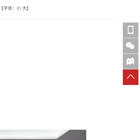
【字体：
小
大
】