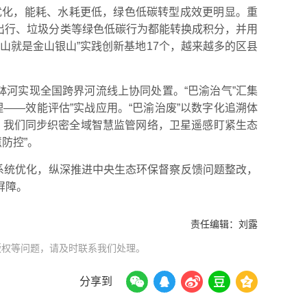
理优化，能耗、水耗更低，绿色低碳转型成效更明显。重
的绿色出行、垃圾分类等绿色低碳行为都能转换成积分，并用
山就是金山银山”实践创新基地17个，越来越多的区县
钵河实现全国跨界河流线上协同处置。“巴渝治气”汇集
——效能评估”实战应用。“巴渝治废”以数字化追溯体
溯。我们同步织密全域智慧监管网络，卫星遥感盯紧生态
防控”。
系统优化，纵深推进中央生态环保督察反馈问题整改，
屏障。
责任编辑：
刘露
版权等问题，请及时联系我们处理。
分享到