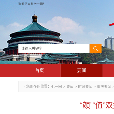
欢迎您来到七一网！
首页
要闻
时政要闻
您现在的位置：
七一网
>
要闻
>
时政要闻
>
重庆要闻
重庆市领导活动报道集
干部任免
“颜”“值
理论武装
七一视角