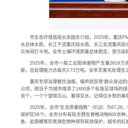
市生态环境局局长余国东介绍，2025年，重庆P
水总体水质、长江干流重庆段水质、长江支流重庆段
众休闲打卡地。全市土壤环境质量总体稳定，受污染耕
2025年，全市一般工业固体废物产生量281
座，总处理能力达每天3.73万吨。全年无害化处理生活
重庆专项治理餐饮油烟、噪声扰民等“群众身边的
公顷，相当于为城市增添了1400多个标准足球场的
余个，一个个望得见山、看得见水、记得住乡愁的美
2025年，全市“生态质量指数”（EQI）为67.
保护区58个。全市分布有陆生野生脊椎动物800余种
鱼、岩原鲤等珍贵濒危物种得到有效保护，越冬的红嘴