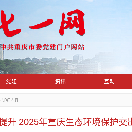
党建
资讯
互动
党群联系互动平
党建动态
热点关注
红岩评论
>
详细内容
干部工作
学习思考
七一视频
人才工作
党刊好文
七一文学
”双提升 2025年重庆生态环境保护
基层组织建设
党务知识
党建头条微信公众号
作风建设
党史参阅
七一号