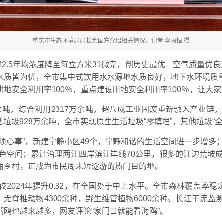
重庆市生态环境局局长余国东介绍相关情况。记者 李雨恒 摄
M2.5年均浓度降至每立方米31微克，创历史最优，空气质量优
水质皆为优，全市集中式饮用水水源地水质良好，地下水环境质
地安全利用率100％，重点建设用地安全利用率100％，让大
8万余吨，综合利用2317万余吨，超八成工业固废重新融入产业
垃圾928万余吨，全市实现原生生活垃圾“零填埋”，其他垃圾“全
烦心事”，新建宁静小区49个，宁静和谐的生活空间进一步增多；
绿色空间；累计治理两江四岸滨江岸线70公里，很多的江边荒坡成
丽乡村，正成为市民周末短途游的热门目的地。
28，较2024年提升0.32，在全国处于中上水平。全市森林覆盖
，无脊椎动物4300余种，野生维管植物6000余种。长江干流
鸥也越来越多，网友评论“家门口就能看海鸥”。