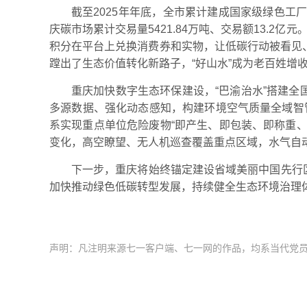
截至2025年年底，全市累计建成国家级绿色工
庆碳市场累计交易量5421.84万吨、交易额13.2
积分在平台上兑换消费券和实物，让低碳行动被看见、
蹚出了生态价值转化新路子，“好山水”成为老百姓增收
重庆加快数字生态环保建设，“巴渝治水”搭建全
多源数据、强化动态感知，构建环境空气质量全域智管
系实现重点单位危险废物“即产生、即包装、即称重、
变化，高空瞭望、无人机巡查覆盖重点区域，水气自动监
下一步，重庆将始终锚定建设省域美丽中国先行
加快推动绿色低碳转型发展，持续健全生态环境治理
声明：凡注明来源七一客户端、七一网的作品，均系当代党