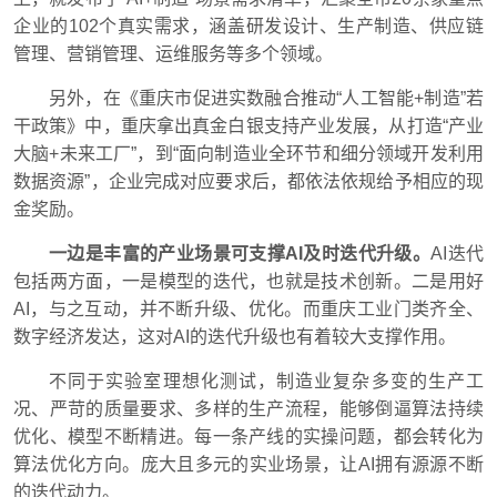
企业的102个真实需求，涵盖研发设计、生产制造、供应链
管理、营销管理、运维服务等多个领域。
另外，在《重庆市促进实数融合推动“人工智能+制造”若
干政策》中，重庆拿出真金白银支持产业发展，从打造“产业
大脑+未来工厂”，到“面向制造业全环节和细分领域开发利用
数据资源”，企业完成对应要求后，都依法依规给予相应的现
金奖励。
一边是丰富的产业场景可支撑AI及时迭代升级。
AI迭代
包括两方面，一是模型的迭代，也就是技术创新。二是用好
AI，与之互动，并不断升级、优化。而重庆工业门类齐全、
数字经济发达，这对AI的迭代升级也有着较大支撑作用。
不同于实验室理想化测试，制造业复杂多变的生产工
况、严苛的质量要求、多样的生产流程，能够倒逼算法持续
优化、模型不断精进。每一条产线的实操问题，都会转化为
算法优化方向。庞大且多元的实业场景，让AI拥有源源不断
的迭代动力。