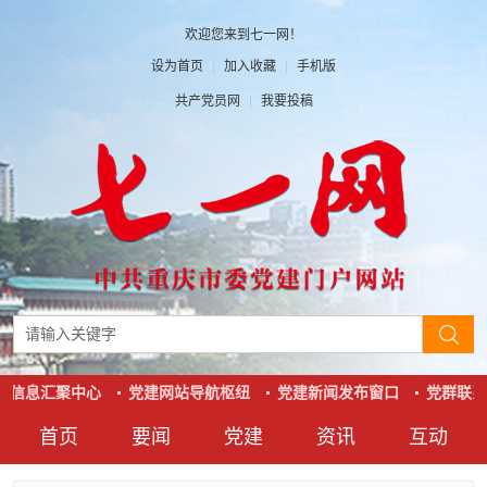
欢迎您来到七一网！
设为首页
|
加入收藏
|
手机版
共产党员网
|
我要投稿
建信息汇聚中心
党建网站导航枢纽
党建新闻发布窗口
党群联系
首页
要闻
党建
资讯
互动
要闻
党建
资讯
互动