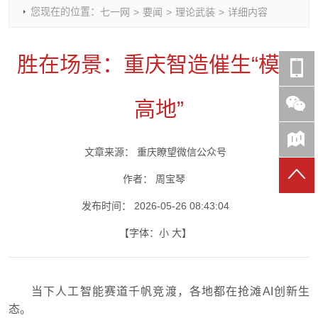
您现在的位置：
七一网
>
要闻
>
理论武装
>
详细内容
时政要闻
党建动态
热点关注
红岩评论
重庆市领导活动报道集
干部工作
学习思考
七一视频
胜在场景：重庆智造催生“模力
干部任免
人才工作
党刊好文
七一文学
党建头条微信公众号
基层组织建设
理论武装
党务知识
高地”
七一视角
作风建设
党史参阅
七一号
七一书院
文章来源：
重庆瞭望微信公众号
作者：
周宝琴
发布时间：
2026-05-26 08:43:04
【字体：
小
大
】
当下人工智能赛道千帆竞渡，各地都在抢滩AI创新生
态。