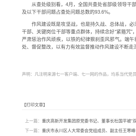
从查处级别看，4月，全国共查处省部级领导干部问
及以下干部问题占查处问题总数的93.6%。
作风建设既是攻坚战，也是持久战、总体战，必
干部、关键岗位干部等重点群体，持续念好“紧箍咒
严肃惩治作风顽疾，以铁的纪律狠刹歪风邪气。端午
处、督促整改，以有力有效监督推动作风建设不断走
声明：凡注明来源七一客户端、七一网的作品，均系当代党
【打印文章】
上一篇：
重庆高新开发集团原党委书记、董事长杜国平被“双
下一篇：
重庆市永川区人大常委会党组成员、副主任王寒峰