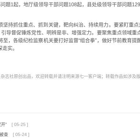
题1起，地厅级领导干部问题108起，县处级领导干部问题129
须坚持抓住重点、抓到关键，靶向纠治、持续用力。要紧盯重点对
”，引导督促锤炼党性、明辨是非、增强定力。要聚焦重点领域重
将至，各级纪检监察机关要打好监督“组合拳”，做好节前教育提
深走实。
员杂志社原创出品，欢迎转载并请注明来源七一客户端；转载作品如涉及
开”
[
05-25
]
被查
[
05-24
]