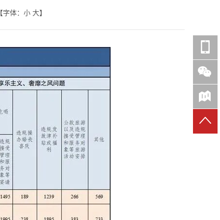
【字体：
小
大
】