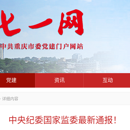
党建
资讯
互动
党群联系
党建动态
热点关注
红岩评论
>
详细内容
干部工作
学习思考
七一视频
人才工作
党刊好文
七一文学
中央纪委国家监委最新通报！
基层组织建设
党务知识
党建头条微信公众号
作风建设
党史参阅
七一号