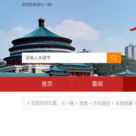
欢迎您来到七一网！
首页
要闻
时政要闻
您现在的位置：
七一网
>
党建
>
作风建设
>
反腐倡廉
重庆市领导活动报道集
干部任免
理论武装
七一视角