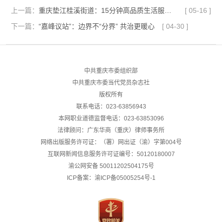
上一篇：
重庆垫江桂溪街道：15分钟高品质生活服务圈 “圈”出老城幸福新质感
[
05-16
]
下一篇：
“嘉峰议站”：边界不“分界” 共治更暖心
[
04-30
]
中共重庆市委组织部
中共重庆市委当代党员杂志社
版权所有
联系电话：023-63856943
本网职业道德监督电话：023-63853096
法律顾问：广东华商（重庆）律师事务所
网络出版服务许可证：（署）网出证（渝）字第004号
互联网新闻信息服务许可证编号：50120180007
渝公网安备
50011202504175号
ICP备案：渝ICP备05005254号-1