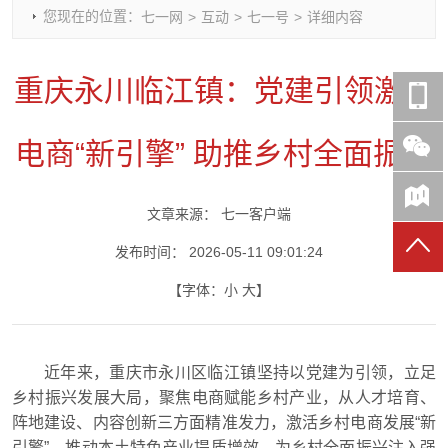
您现在的位置：
七一网
>
互动
>
七一号
>
详细内容
时政要闻
党建动态
热点关注
红岩评论
重庆市领导活动报道集
干部工作
学习思考
七一视频
重庆永川临江镇：党建引领激活
干部任免
人才工作
党刊好文
七一文学
党建头条微信公众号
基层组织建设
理论武装
党务知识
电商“新引擎” 助推乡村全面振兴
七一视角
作风建设
党史参阅
七一号
七一书院
文章来源：
七一客户端
发布时间：
2026-05-11 09:01:24
【字体：
小
大
】
近年来，重庆市永川区临江镇坚持以党建为引领，立足
乡村振兴发展大局，聚焦电商赋能乡村产业，从人才培育、
阵地建设、内容创新三方面精准发力，激活乡村电商发展“新
引擎”，推动本土特色产业提质增效，为乡村全面振兴注入强