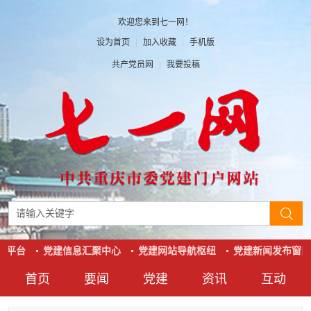
欢迎您来到七一网！
设为首页
|
加入收藏
|
手机版
共产党员网
|
我要投稿
动平台
党建信息汇聚中心
党建网站导航枢纽
党建新闻发布窗口
首页
要闻
党建
资讯
互动
要闻
党建
资讯
互动