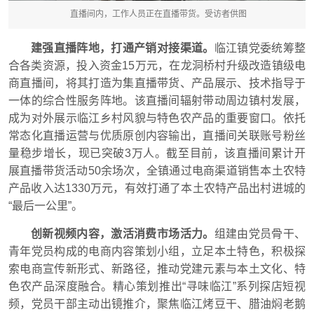
直播间内，工作人员正在直播带货。受访者供图
建强直播阵地，打通产销对接渠道。
临江镇党委统筹整
合各类资源，投入资金15万元，在龙洞桥村升级改造镇级电
商直播间，将其打造为集直播带货、产品展示、技术指导于
一体的综合性服务阵地。该
直播间
辐射带动周边镇村发展，
成为对外展示临江乡村风貌与特色农产品的重要窗口。依托
常态化直播运营与优质原创内容输出，直播间关联账号粉丝
量稳步增长，现已突破3万人。截至目前，该直播间累计开
展直播带货活动50余场次，全镇通过电商渠道销售本土农特
产品收入达1330万元，有效打通了本土农特产品出村进城的
“最后一公里”。
创新视频内容，激活消费市场活力。
组建由党员骨干、
青年党员构成的电商内容策划小组，立足本土特色，积极探
索电商宣传新形式、
新路径
，推动党建元素与本土文化、特
色农产品深度融合。精心策划推出“寻味临江”系列探店短视
频，党员干部主动出镜推介，聚焦临江烤豆干、腊油焖老鹅