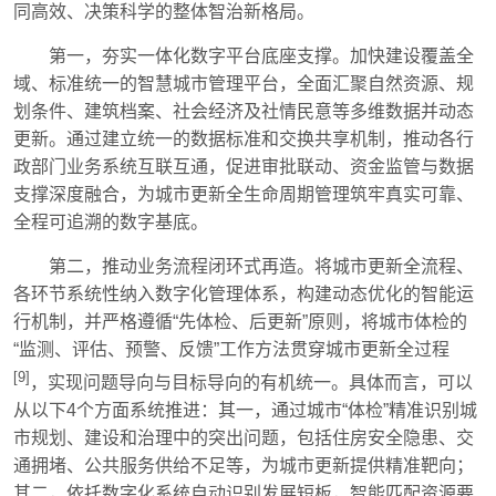
同高效、决策科学的整体智治新格局。
第一，夯实一体化数字平台底座支撑。加快建设覆盖全
域、标准统一的智慧城市管理平台，全面汇聚自然资源、规
划条件、建筑档案、社会经济及社情民意等多维数据并动态
更新。通过建立统一的数据标准和交换共享机制，推动各行
政部门业务系统互联互通，促进审批联动、资金监管与数据
支撑深度融合，为城市更新全生命周期管理筑牢真实可靠、
全程可追溯的数字基底。
第二，推动业务流程闭环式再造。将城市更新全流程、
各环节系统性纳入数字化管理体系，构建动态优化的智能运
行机制，并严格遵循“先体检、后更新”原则，将城市体检的
“监测、评估、预警、反馈”工作方法贯穿城市更新全过程
[9]
，实现问题导向与目标导向的有机统一。具体而言，可以
从以下4个方面系统推进：其一，通过城市“体检”精准识别城
市规划、建设和治理中的突出问题，包括住房安全隐患、交
通拥堵、公共服务供给不足等，为城市更新提供精准靶向；
其二，依托数字化系统自动识别发展短板，智能匹配资源要