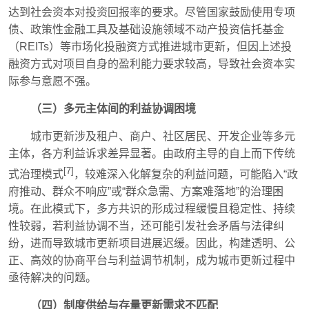
达到社会资本对投资回报率的要求。尽管国家鼓励使用专项
债、政策性金融工具及基础设施领域不动产投资信托基金
（REITs）等市场化投融资方式推进城市更新，但因上述投
融资方式对项目自身的盈利能力要求较高，导致社会资本实
际参与意愿不强。
（三）多元主体间的利益协调困境
城市更新涉及租户、商户、社区居民、开发企业等多元
主体，各方利益诉求差异显著。由政府主导的自上而下传统
[7]
式治理模式
，较难深入化解复杂的利益问题，可能陷入“政
府推动、群众不响应”或“群众急需、方案难落地”的治理困
境。在此模式下，多方共识的形成过程缓慢且稳定性、持续
性较弱，若利益协调不当，还可能引发社会矛盾与法律纠
纷，进而导致城市更新项目进展迟缓。因此，构建透明、公
正、高效的协商平台与利益调节机制，成为城市更新过程中
亟待解决的问题。
（四）制度供给与存量更新需求不匹配