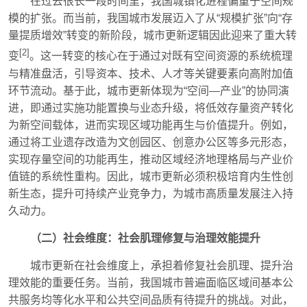
在过去很长一段时间里，我国城镇化进程偏重于空间规
模的扩张。而当前，我国城市发展迈入了从“规模扩张”向“存
量提质增效”转变的新阶段，城市更新逻辑因此迎来了重大转
[2]
变
。这一转变的核心在于通过对既有空间资源的系统梳理
与精准盘活，引导资本、技术、人才等关键要素向高附加值
环节流动。基于此，城市更新体现为“空间—产业”的协同演
进，即通过实施功能置换与业态升级，将低效存量资产转化
为新空间载体，进而实现区域功能再生与价值提升。例如，
通过将工业遗存改造为文创园区、创意办公区等多元形态，
实现存量空间的功能再生，推动区域经济地理格局与产业价
值链的系统性重构。因此，城市更新必须积极培育内生性创
新生态，提升可持续产业竞争力，为城市高质量发展注入持
久动力。
（二）社会维度：社会肌理修复与治理效能提升
城市更新在社会维度上，承担着修复社会肌理、提升治
理效能的重要任务。当前，我国城市普遍面临区域间基本公
共服务均等化水平和公共空间品质有待提升的挑战。对此，