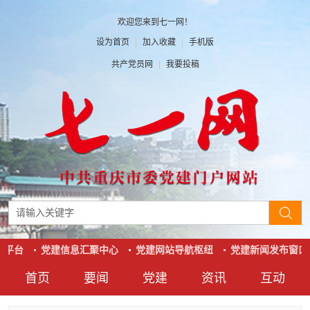
欢迎您来到七一网！
设为首页
|
加入收藏
|
手机版
共产党员网
|
我要投稿
平台
党建信息汇聚中心
党建网站导航枢纽
党建新闻发布窗口
首页
要闻
党建
资讯
互动
要闻
党建
资讯
互动