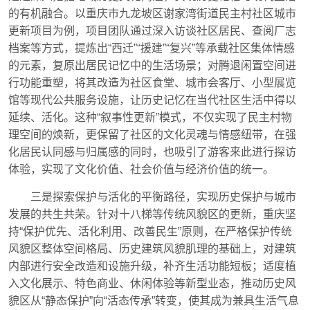
的有机融合。以重庆市九龙坡区谢家湾街道民主村社区城市
更新项目为例，项目团队通过深入访谈社区居民、查阅厂志
档案等方式，提炼出“西迁”“援建”“复兴”等承载社区集体情感
的元素，复原出居民记忆中的生活场景；对腾退闲置空间进
行功能重塑，将其改造为社区食堂、城市会客厅、小型展览
馆等现代公共服务设施，让历史记忆在当代社区生活中得以
延续、活化。这种“叙事性更新”模式，不仅实现了民主村物
理空间的焕新，更保留了社区的文化灵魂与情感纽带，在强
化居民认同感与归属感的同时，也吸引了游客来此进行探访
体验，实现了文化价值、社会价值与经济价值的统一。
三是探索保护与活化的平衡路径，实现历史保护与城市
发展的共生共荣。针对十八梯等传统风貌区的更新，重庆坚
持“保护优先、活化利用、改善民生”原则，在严格保护传统
风貌区整体空间格局、历史建筑风貌肌理的基础上，对建筑
内部进行安全改造和设施升级，补齐生活功能短板；适度植
入文化展示、特色商业、休闲体验等新型业态，推动历史风
貌区从“静态保护”向“活态传承”转变，使其成为兼具生活气息