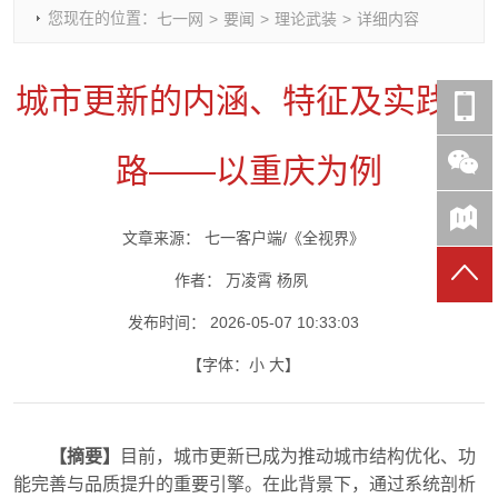
您现在的位置：
七一网
>
要闻
>
理论武装
>
详细内容
时政要闻
党建动态
热点关注
红岩评论
重庆市领导活动报道集
干部工作
学习思考
七一视频
城市更新的内涵、特征及实践进
干部任免
人才工作
党刊好文
七一文学
党建头条微信公众号
基层组织建设
理论武装
党务知识
路——以重庆为例
七一视角
作风建设
党史参阅
七一号
七一书院
文章来源：
七一客户端/《全视界》
作者：
万凌霄 杨夙
发布时间：
2026-05-07 10:33:03
【字体：
小
大
】
【摘要】
目前，城市更新已成为推动城市结构优化、功
能完善与品质提升的重要引擎。在此背景下，通过系统剖析