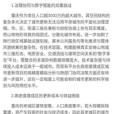
1.治理协同与数字赋能的双重挑战
重庆作为常住人口超3000万的超大城市，其空间结构的
复杂多元决定了城市更新无法沿用平原城市的平面化治理逻
辑。市、区、街道三级在事权与财权协调上存在现实难度，
而山地地形导致的组团式、分散化城市布局，进一步加剧了
跨行政区域基础设施衔接、基本公共服务均等化推进与整体
风貌统筹的复杂性。在技术层面，构建能够真实反映山地城
市三维形态、地质安全、交通流线与建筑空间关系的“数字孪
生”平台，需整合的多源异构数据规模庞大，技术复杂度与持
续投入成本远高于一般城市。而现有平台在高密度建成区城
市更新项目的高精度模拟分析与跨部门协同决策方面还有待
进一步提升，这在一定程度上可能会制约城市更新的科学规
划与风险预控水平。
2.高密度建成区的更新成本与效益困局
重庆的老城区建筑密集、人口高度集中，若大规模拆除
重建，将产生较高的社会与经济成本，因此其老城区的城市