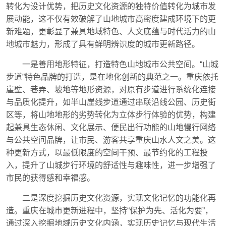
转化为设计优势，把历史文化资源的独特价值转化为城市发
展动能，这不仅有效破解了山地城市高密度建成环境下的更
新难题，更彰显了兼具地域特色、人文底蕴与时代活力的山
地城市魅力，形成了具有鲜明辨识度的城市更新路径。
一是善用地形特征，打造特色山地城市公共空间。“山城
步道”特色品牌的打造，是在地化创新的典范之一。重庆依托
崖壁、巷弄、坡地等地形资源，对原有步道进行系统化连接
与品质化提升，如半山崖线步道通过串联沿线公园、历史街
区等，将山地地形的劣势转化为立体步行体验的优势，构建
起兼具生态休闲、文化展示、便民出行功能的山地慢行网络
与公共空间品牌，让市民、游客共享重庆山水人文之美。这
种更新方式，以最低限度的空间干预、最节约化的工程投
入，提升了山城步行环境的舒适性与趣味性，进一步增强了
市民的获得感和幸福感。
二是深度挖掘历史文化资源，实现文化记忆的功能化再
造。重庆在城市更新进程中，坚持“保护为先、活化为要”，
通过深入挖掘地域历史文化内涵，实现历史记忆与现代生活