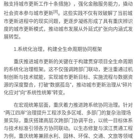
融支持城市更新工作十条措施》，强化金融服务能力，撬动
[8]
社会资本参与城市更新
。这些实践不仅有效破解了当前城
市更新进程中的现实问题，更逐步凝练形成了具有重庆辨识
度的城市更新模式，推动城市发展从外延式扩张向内涵式发
展转型。
1.系统化治理，构建全生命周期协同框架
重庆推进城市更新的关键在于构建贯穿项目全生命周期
的系统化治理框架。这不仅强调跨部门联动，更注重通过机
制创新与技术赋能，实现城市更新目标、实施流程与数据资
源的深度整合，打破“数据孤岛”，推动城市更新治理从“碎片
化应对”向“系统性统筹”转变。
在宏观统筹层面，重庆着力推进跨系统协同治理。针对
“两江四岸”治理提升工程涉及多区域、多部门的复杂治理场
景实际，重庆搭建高层次跨部门协调平台，以统一目标体系
与技术标准引领各方协同联动。以生态修复与滨江贯通工程
为例，重庆统筹兼顾水利、园林、环保、交通、文旅等领域